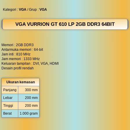
◀︎
...
Kategori :
VGA
/ Grup :
VGA
VGA VURRION GT 610 LP 2GB DDR3 64BIT
Memori : 2GB DDR3
Antarmuka memori : 64-bit
Jam inti : 810 MHz
Jam memori : 1333 MHz
Keluaran tampilan : DVI, VGA, HDMI
Desain profil rendah
Ukuran kemasan
Panjang
300 mm
Lebar
200 mm
Tinggi
200 mm
Berat
1.000 gram