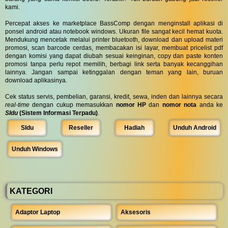
kami.
Percepat akses ke marketplace BassComp dengan menginstall aplikasi di
ponsel android atau notebook windows. Ukuran file sangat kecil hemat kuota.
Mendukung mencetak melalui printer bluetooth, download dan upload materi
promosi, scan barcode cerdas, membacakan isi layar, membuat pricelist pdf
dengan komisi yang dapat diubah sesuai keinginan, copy dan paste konten
promosi tanpa perlu repot memilih, berbagi link serta banyak kecanggihan
lainnya. Jangan sampai ketinggalan dengan teman yang lain, buruan
download aplikasinya.
Cek status servis, pembelian, garansi, kredit, sewa, inden dan lainnya secara
real-time
dengan cukup memasukkan
nomor HP
dan
nomor nota
anda ke
SIdu
(Sistem Informasi Terpadu)
.
SIdu
Reseller
Hadiah
Unduh Android
Unduh Windows
KATEGORI
Adaptor Laptop
Aksesoris