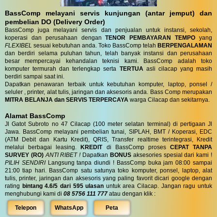
BassComp melayani servis kunjungan (antar jemput) dan
pembelian DO (Delivery Order)
BassComp juga melayani servis dan penjualan untuk instansi, sekolah,
koperasi dan perusahaan dengan
TENOR PEMBAYARAN TEMPO
yang
FLEXIBEL
sesuai kebutuhan anda. Toko BassComp telah
BERPENGALAMAN
dan berdiri selama puluhan tahun, telah banyak instansi dan perusahaan
besar mempercayai kehandalan teknisi kami. BassComp adalah toko
komputer termurah dan terlengkap serta
TERTUA
asli cilacap yang masih
berdiri sampai saat ini.
Dapatkan penawaran terbaik untuk kebutuhan komputer, laptop, ponsel /
seluler , printer, alat tulis, jaringan dan aksesoris anda. Bass Comp merupakan
MITRA BELANJA dan SERVIS TERPERCAYA
warga Cilacap dan sekitarnya.
Alamat BassComp
Jl Gatot Subroto no 47 Cilacap (100 meter selatan terminal) di pertigaan Jl
Jawa. BassComp melayani pembelian tunai, SIPLAH, BMT / Koperasi, EDC
(ATM Debit dan Kartu Kredit), QRIS, Transfer realtime terintegrasi, Kredit
melalui berbagai leasing.
KREDIT
di BassComp proses
CEPAT TANPA
SURVEY (RO)
ANTI RIBET !
Dapatkan
BONUS
aksesories spesial dari kami !
PILIH SENDIRI
Langsung tanpa diundi ! BassComp buka jam 08:00 sampai
21:00 tiap hari. BassComp satu satunya toko komputer, ponsel, laptop, alat
tulis, printer, jaringan dan aksesoris yang paling favorit dicari google dengan
rating
bintang 4.6/5 dari 595 ulasan
untuk area Cilacap. Jangan ragu untuk
menghubungi kami di
08 5756 111 777
atau dengan klik :
Telepon
WhatsApp
Peta