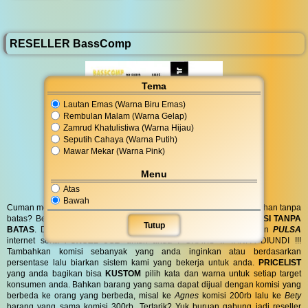
RESELLER BassComp
Tema
Lautan Emas (Warna Biru Emas)
Rembulan Malam (Warna Gelap)
Zamrud Khatulistiwa (Warna Hijau)
Seputih Cahaya (Warna Putih)
Mawar Mekar (Warna Pink)
Menu
Atas
Bawah
Cuman modal posting di media sosial bisa dapat penghasilan tambahan tanpa
batas? Bergabung menjadi
RESELLER
kami serta dapatkan
KOMISI TANPA
Tutup
BATAS
. Dapatkan
BINGKISAN PARCEL
di hari spesial anda dan
PULSA
internet serta
PONSEL 8GB
untuk anda ! GRATIS !! TANPA DIUNDI !!!
Tambahkan komisi sebanyak yang anda inginkan atau berdasarkan
persentase lalu biarkan sistem kami yang bekerja untuk anda.
PRICELIST
yang anda bagikan bisa
KUSTOM
pilih kata dan warna untuk setiap target
konsumen anda. Bahkan barang yang sama dapat dijual dengan komisi yang
berbeda ke orang yang berbeda, misal ke
Agnes
komisi 200rb lalu ke
Bety
barang yang sama komisi 300rb. Tertarik? Yuk buruan gabung jadi reseller