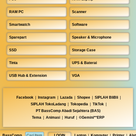
RAM PC
Scanner
Smartwatch
Software
Sparepart
Speaker & Microphone
SSD
Storage Case
Tinta
UPS & Baterai
USB Hub & Extension
VGA
Facebook
|
Instagram
|
Lazada
|
Shopee
|
SIPLAH BliBli
|
SIPLAH TokoLadang
|
Tokopedia
|
TikTok
|
PT BassComp Abadi Sejahtera (BAS)
Tema
|
Animasi
|
Huruf
|
©Gemini**ERP
BassComp
LOGIN
Laptop
|
Komputer
|
Printer
|
Alat