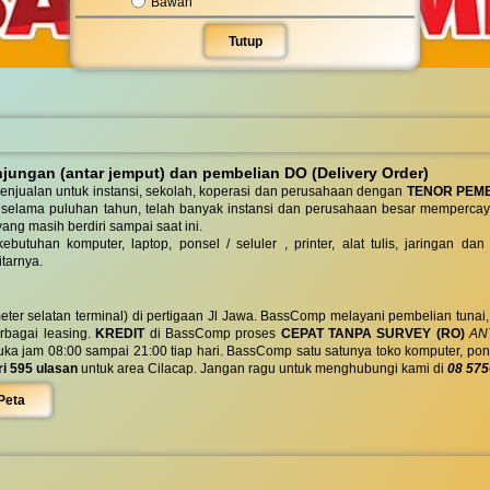
Bawah
Tutup
ungan (antar jemput) dan pembelian DO (Delivery Order)
enjualan untuk instansi, sekolah, koperasi dan perusahaan dengan
TENOR PEM
 selama puluhan tahun, telah banyak instansi dan perusahaan besar mempercay
yang masih berdiri sampai saat ini.
butuhan komputer, laptop, ponsel / seluler , printer, alat tulis, jaringan
tarnya.
eter selatan terminal) di pertigaan Jl Jawa. BassComp melayani pembelian tunai
berbagai leasing.
KREDIT
di BassComp proses
CEPAT TANPA SURVEY (RO)
ANT
jam 08:00 sampai 21:00 tiap hari. BassComp satu satunya toko komputer, ponsel, la
ri 595 ulasan
untuk area Cilacap. Jangan ragu untuk menghubungi kami di
08 575
Peta