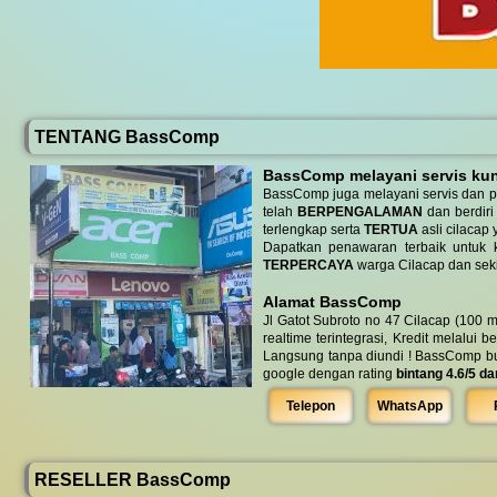
TENTANG BassComp
BassComp melayani servis kunj
BassComp juga melayani servis dan p
telah
BERPENGALAMAN
dan berdiri
terlengkap serta
TERTUA
asli cilacap 
Dapatkan penawaran terbaik untuk ke
TERPERCAYA
warga Cilacap dan seki
Alamat BassComp
Jl Gatot Subroto no 47 Cilacap (100 m
realtime terintegrasi, Kredit melalui 
Langsung tanpa diundi ! BassComp buka 
google dengan rating
bintang 4.6/5 da
Telepon
WhatsApp
RESELLER BassComp