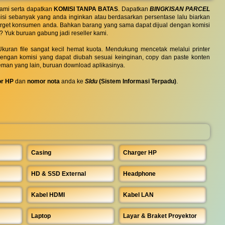
ami serta dapatkan
KOMISI TANPA BATAS
. Dapatkan
BINGKISAN PARCEL
si sebanyak yang anda inginkan atau berdasarkan persentase lalu biarkan
 target konsumen anda. Bahkan barang yang sama dapat dijual dengan komisi
? Yuk buruan gabung jadi reseller kami.
uran file sangat kecil hemat kuota. Mendukung mencetak melalui printer
 dengan komisi yang dapat diubah sesuai keinginan, copy dan paste konten
eman yang lain, buruan download aplikasinya.
r HP
dan
nomor nota
anda ke
SIdu
(Sistem Informasi Terpadu)
.
Casing
Charger HP
HD & SSD External
Headphone
Kabel HDMI
Kabel LAN
Laptop
Layar & Braket Proyektor