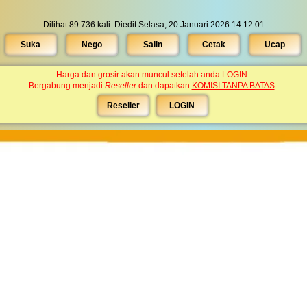
Dilihat 89.736 kali. Diedit Selasa, 20 Januari 2026 14:12:01
Suka
Nego
Salin
Cetak
Ucap
Harga dan grosir akan muncul setelah anda LOGIN.
Bergabung menjadi
Reseller
dan dapatkan
KOMISI TANPA BATAS
.
Reseller
LOGIN