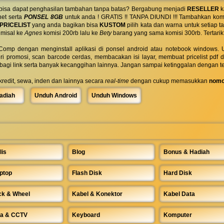
 bisa dapat penghasilan tambahan tanpa batas? Bergabung menjadi
RESELLER
k
net serta
PONSEL 8GB
untuk anda ! GRATIS !! TANPA DIUNDI !!! Tambahkan komi
PRICELIST
yang anda bagikan bisa
KUSTOM
pilih kata dan warna untuk setiap
 misal ke
Agnes
komisi 200rb lalu ke
Bety
barang yang sama komisi 300rb. Tertarik
omp dengan menginstall aplikasi di ponsel android atau notebook windows. Uk
ri promosi, scan barcode cerdas, membacakan isi layar, membuat pricelist pdf
rbagi link serta banyak kecanggihan lainnya. Jangan sampai ketinggalan dengan t
 kredit, sewa, inden dan lainnya secara
real-time
dengan cukup memasukkan
nomo
adiah
Unduh Android
Unduh Windows
lis
Blog
Bonus & Hadiah
ptop
Flash Disk
Hard Disk
ck & Wheel
Kabel & Konektor
Kabel Data
a & CCTV
Keyboard
Komputer