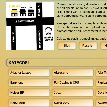
Cuman modal posting di media sosial
di hari spesial anda dan
PULSA
inter
sistem kami yang bekerja untuk anda.
yang berbeda ke orang yang berbeda,
Percepat akses ke marketplace BassC
bluetooth, download dan upload mate
promosi tanpa perlu repot memilih, be
Cek status servis, pembelian, garansi,
SIdu
Reseller
H
KATEGORI
Adaptor Laptop
Aksesoris
Alat Tu
Earphone
Fan Casing & CPU
Fan La
Holder HP
Jasa
Joysti
Kabel USB
Kabel VGA
Kamer