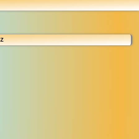
...
HZ