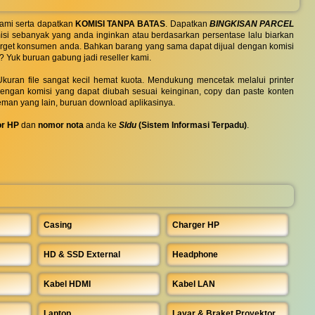
ami serta dapatkan
KOMISI TANPA BATAS
. Dapatkan
BINGKISAN PARCEL
si sebanyak yang anda inginkan atau berdasarkan persentase lalu biarkan
 target konsumen anda. Bahkan barang yang sama dapat dijual dengan komisi
? Yuk buruan gabung jadi reseller kami.
uran file sangat kecil hemat kuota. Mendukung mencetak melalui printer
 dengan komisi yang dapat diubah sesuai keinginan, copy dan paste konten
eman yang lain, buruan download aplikasinya.
r HP
dan
nomor nota
anda ke
SIdu
(Sistem Informasi Terpadu)
.
Casing
Charger HP
HD & SSD External
Headphone
Kabel HDMI
Kabel LAN
Laptop
Layar & Braket Proyektor