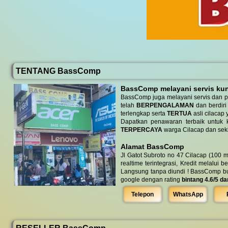
TENTANG BassComp
BassComp melayani servis kunj
BassComp juga melayani servis dan p
telah
BERPENGALAMAN
dan berdiri
terlengkap serta
TERTUA
asli cilacap 
Dapatkan penawaran terbaik untuk ke
TERPERCAYA
warga Cilacap dan seki
Alamat BassComp
Jl Gatot Subroto no 47 Cilacap (100 m
realtime terintegrasi, Kredit melalui 
Langsung tanpa diundi ! BassComp buka 
google dengan rating
bintang 4.6/5 da
Telepon
WhatsApp