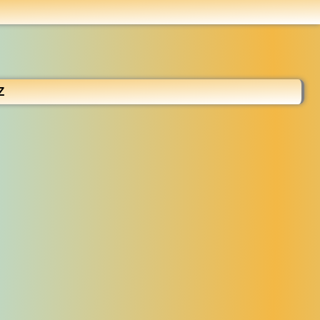
...
Z