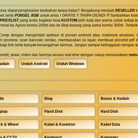
 bisa dapat penghasilan tambahan tanpa batas? Bergabung menjadi
RESELLER
k
net serta
PONSEL 8GB
untuk anda ! GRATIS !! TANPA DIUNDI !!! Tambahkan komi
PRICELIST
yang anda bagikan bisa
KUSTOM
pilih kata dan warna untuk setiap
 misal ke
Agnes
komisi 200rb lalu ke
Bety
barang yang sama komisi 300rb. Tertarik
omp dengan menginstall aplikasi di ponsel android atau notebook windows. Uk
ri promosi, scan barcode cerdas, membacakan isi layar, membuat pricelist pdf
rbagi link serta banyak kecanggihan lainnya. Jangan sampai ketinggalan dengan t
 kredit, sewa, inden dan lainnya secara
real-time
dengan cukup memasukkan
nomo
adiah
Unduh Android
Unduh Windows
lis
Blog
Bonus & Hadiah
ptop
Flash Disk
Hard Disk
ck & Wheel
Kabel & Konektor
Kabel Data
a & CCTV
Keyboard
Komputer