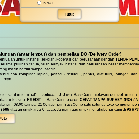
Bawah
Tutup
ungan (antar jemput) dan pembelian DO (Delivery Order)
enjualan untuk instansi, sekolah, koperasi dan perusahaan dengan
TENOR PEM
 selama puluhan tahun, telah banyak instansi dan perusahaan besar mempercay
yang masih berdiri sampai saat ini.
butuhan komputer, laptop, ponsel / seluler , printer, alat tulis, jaringan
tarnya.
eter selatan terminal) di pertigaan Jl Jawa. BassComp melayani pembelian tunai
berbagai leasing.
KREDIT
di BassComp proses
CEPAT TANPA SURVEY (RO)
ANT
jam 08:00 sampai 21:00 tiap hari. BassComp satu satunya toko komputer, ponsel, la
ri 595 ulasan
untuk area Cilacap. Jangan ragu untuk menghubungi kami di
08 575
Peta