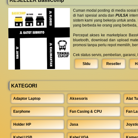
RESELLER BassComp
Cuman modal posting di media sosial
di hari spesial anda dan
PULSA
inter
sistem kami yang bekerja untuk anda.
yang berbeda ke orang yang berbeda,
Percepat akses ke marketplace BassC
bluetooth, download dan upload mate
promosi tanpa perlu repot memilih, be
Cek status servis, pembelian, garansi,
SIdu
Reseller
H
KATEGORI
Adaptor Laptop
Aksesoris
Alat Tu
Earphone
Fan Casing & CPU
Fan La
Holder HP
Jasa
Joysti
Kabel USB
Kabel VGA
Kamer