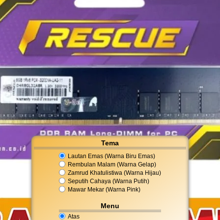
Tema
Lautan Emas (Warna Biru Emas)
Rembulan Malam (Warna Gelap)
Zamrud Khatulistiwa (Warna Hijau)
Seputih Cahaya (Warna Putih)
Mawar Mekar (Warna Pink)
Menu
Atas