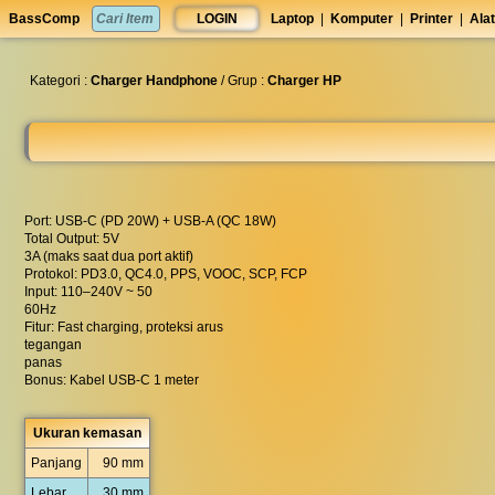
set
BassComp
LOGIN
Laptop
|
Komputer
|
Printer
|
Alat
anti
lelet
◀︎
Kategori :
Charger Handphone
/ Grup :
Charger HP
Port: USB-C (PD 20W) + USB-A (QC 18W)
Total Output: 5V
3A (maks saat dua port aktif)
Protokol: PD3.0, QC4.0, PPS, VOOC, SCP, FCP
Input: 110–240V ~ 50
60Hz
Fitur: Fast charging, proteksi arus
tegangan
panas
Bonus: Kabel USB-C 1 meter
Ukuran kemasan
Panjang
90 mm
Lebar
30 mm