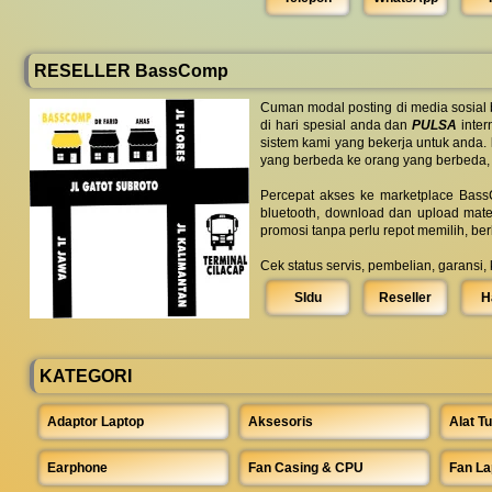
RESELLER BassComp
Cuman modal posting di media sosial
di hari spesial anda dan
PULSA
inter
sistem kami yang bekerja untuk anda.
yang berbeda ke orang yang berbeda,
Percepat akses ke marketplace BassC
bluetooth, download dan upload mate
promosi tanpa perlu repot memilih, be
Cek status servis, pembelian, garansi,
SIdu
Reseller
H
KATEGORI
Adaptor Laptop
Aksesoris
Alat Tu
Earphone
Fan Casing & CPU
Fan La