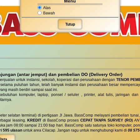
Menu
Atas
Bawah
Tutup
ungan (antar jemput) dan pembelian DO (Delivery Order)
enjualan untuk instansi, sekolah, koperasi dan perusahaan dengan
TENOR PEM
 selama puluhan tahun, telah banyak instansi dan perusahaan besar mempercay
yang masih berdiri sampai saat ini.
butuhan komputer, laptop, ponsel / seluler , printer, alat tulis, jaringan
tarnya.
eter selatan terminal) di pertigaan Jl Jawa. BassComp melayani pembelian tunai
berbagai leasing.
KREDIT
di BassComp proses
CEPAT TANPA SURVEY (RO)
ANT
jam 08:00 sampai 21:00 tiap hari. BassComp satu satunya toko komputer, ponsel, la
ri 595 ulasan
untuk area Cilacap. Jangan ragu untuk menghubungi kami di
08 575
Peta