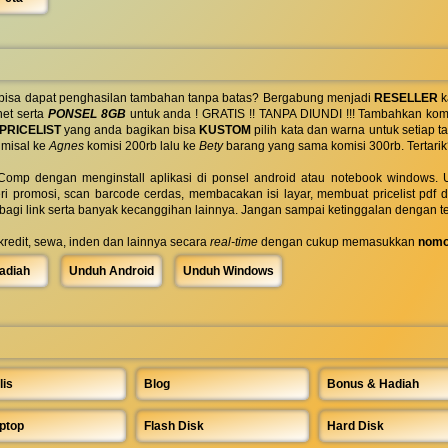
 bisa dapat penghasilan tambahan tanpa batas? Bergabung menjadi
RESELLER
k
net serta
PONSEL 8GB
untuk anda ! GRATIS !! TANPA DIUNDI !!! Tambahkan komi
PRICELIST
yang anda bagikan bisa
KUSTOM
pilih kata dan warna untuk setiap
 misal ke
Agnes
komisi 200rb lalu ke
Bety
barang yang sama komisi 300rb. Tertarik
omp dengan menginstall aplikasi di ponsel android atau notebook windows. Uk
ri promosi, scan barcode cerdas, membacakan isi layar, membuat pricelist pdf
rbagi link serta banyak kecanggihan lainnya. Jangan sampai ketinggalan dengan t
 kredit, sewa, inden dan lainnya secara
real-time
dengan cukup memasukkan
nomo
adiah
Unduh Android
Unduh Windows
lis
Blog
Bonus & Hadiah
ptop
Flash Disk
Hard Disk