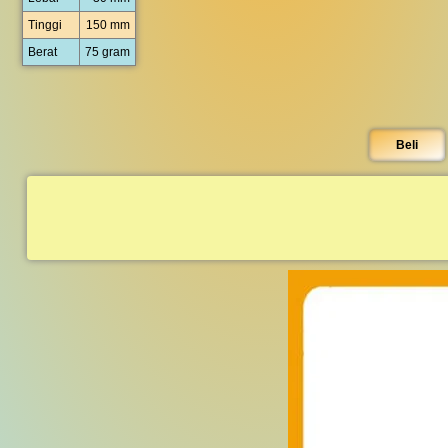
Tinggi
150 mm
Berat
75 gram
Beli