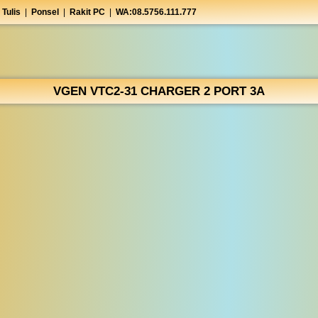
 Tulis
|
Ponsel
|
Rakit PC
|
WA:08.5756.111.777
VGEN VTC2-31 CHARGER 2 PORT 3A