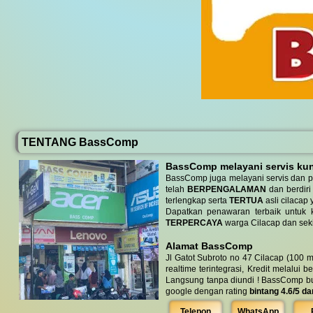
TENTANG BassComp
BassComp melayani servis kunj
BassComp juga melayani servis dan p
telah
BERPENGALAMAN
dan berdiri
terlengkap serta
TERTUA
asli cilacap 
Dapatkan penawaran terbaik untuk ke
TERPERCAYA
warga Cilacap dan seki
Alamat BassComp
Jl Gatot Subroto no 47 Cilacap (100 m
realtime terintegrasi, Kredit melalui 
Langsung tanpa diundi ! BassComp buka 
google dengan rating
bintang 4.6/5 da
Telepon
WhatsApp