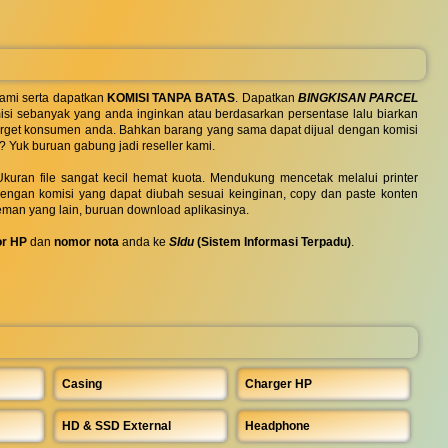
ami serta dapatkan
KOMISI TANPA BATAS
. Dapatkan
BINGKISAN PARCEL
si sebanyak yang anda inginkan atau berdasarkan persentase lalu biarkan
 target konsumen anda. Bahkan barang yang sama dapat dijual dengan komisi
? Yuk buruan gabung jadi reseller kami.
uran file sangat kecil hemat kuota. Mendukung mencetak melalui printer
 dengan komisi yang dapat diubah sesuai keinginan, copy dan paste konten
eman yang lain, buruan download aplikasinya.
r HP
dan
nomor nota
anda ke
SIdu
(Sistem Informasi Terpadu)
.
Casing
Charger HP
HD & SSD External
Headphone