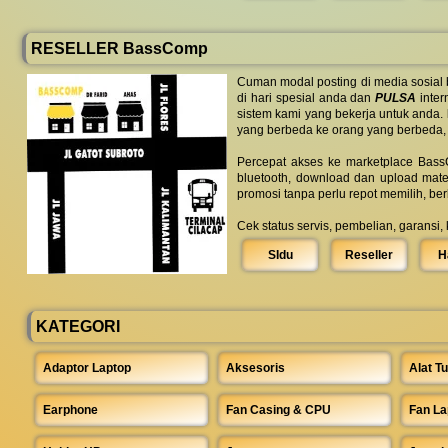
RESELLER BassComp
Cuman modal posting di media sosial
di hari spesial anda dan
PULSA
inter
sistem kami yang bekerja untuk anda.
yang berbeda ke orang yang berbeda,
Percepat akses ke marketplace BassC
bluetooth, download dan upload mate
promosi tanpa perlu repot memilih, be
Cek status servis, pembelian, garansi,
SIdu
Reseller
H
KATEGORI
Adaptor Laptop
Aksesoris
Alat Tu
Earphone
Fan Casing & CPU
Fan La