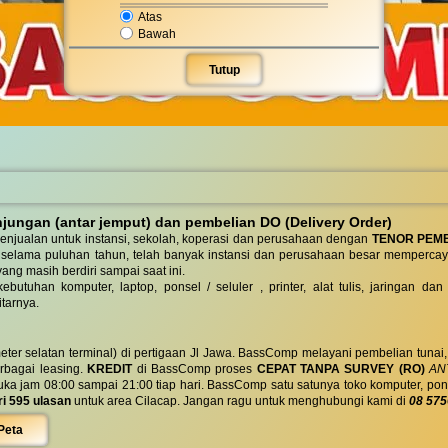
Atas
Bawah
Tutup
ungan (antar jemput) dan pembelian DO (Delivery Order)
enjualan untuk instansi, sekolah, koperasi dan perusahaan dengan
TENOR PEM
 selama puluhan tahun, telah banyak instansi dan perusahaan besar mempercay
yang masih berdiri sampai saat ini.
butuhan komputer, laptop, ponsel / seluler , printer, alat tulis, jaringan
tarnya.
eter selatan terminal) di pertigaan Jl Jawa. BassComp melayani pembelian tunai
berbagai leasing.
KREDIT
di BassComp proses
CEPAT TANPA SURVEY (RO)
ANT
jam 08:00 sampai 21:00 tiap hari. BassComp satu satunya toko komputer, ponsel, la
ri 595 ulasan
untuk area Cilacap. Jangan ragu untuk menghubungi kami di
08 575
Peta