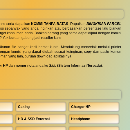
ami serta dapatkan
KOMISI TANPA BATAS
. Dapatkan
BINGKISAN PARCEL
si sebanyak yang anda inginkan atau berdasarkan persentase lalu biarkan
 target konsumen anda. Bahkan barang yang sama dapat dijual dengan komisi
? Yuk buruan gabung jadi reseller kami.
uran file sangat kecil hemat kuota. Mendukung mencetak melalui printer
 dengan komisi yang dapat diubah sesuai keinginan, copy dan paste konten
eman yang lain, buruan download aplikasinya.
r HP
dan
nomor nota
anda ke
SIdu
(Sistem Informasi Terpadu)
.
Casing
Charger HP
HD & SSD External
Headphone