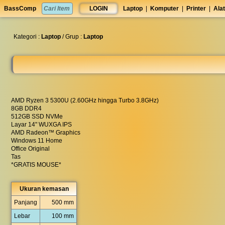
set
BassComp
LOGIN
Laptop
|
Komputer
|
Printer
|
Alat
anti
lelet
◀︎
Kategori :
Laptop
/ Grup :
Laptop
AMD Ryzen 3 5300U (2.60GHz hingga Turbo 3.8GHz)
8GB DDR4
512GB SSD NVMe
Layar 14" WUXGA IPS
AMD Radeon™ Graphics
Windows 11 Home
Office Original
Tas
*GRATIS MOUSE*
Ukuran kemasan
Panjang
500 mm
Lebar
100 mm