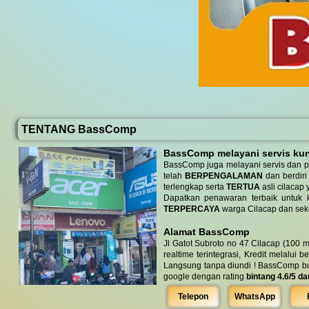
TENTANG BassComp
BassComp melayani servis kunj
BassComp juga melayani servis dan p
telah
BERPENGALAMAN
dan berdiri
terlengkap serta
TERTUA
asli cilacap 
Dapatkan penawaran terbaik untuk ke
TERPERCAYA
warga Cilacap dan seki
Alamat BassComp
Jl Gatot Subroto no 47 Cilacap (100 m
realtime terintegrasi, Kredit melalui 
Langsung tanpa diundi ! BassComp buka 
google dengan rating
bintang 4.6/5 da
Telepon
WhatsApp