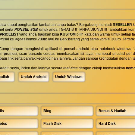
 bisa dapat penghasilan tambahan tanpa batas? Bergabung menjadi
RESELLER
k
net serta
PONSEL 8GB
untuk anda ! GRATIS !! TANPA DIUNDI !!! Tambahkan komi
PRICELIST
yang anda bagikan bisa
KUSTOM
pilih kata dan warna untuk setiap
 misal ke
Agnes
komisi 200rb lalu ke
Bety
barang yang sama komisi 300rb. Tertarik
omp dengan menginstall aplikasi di ponsel android atau notebook windows. Uk
ri promosi, scan barcode cerdas, membacakan isi layar, membuat pricelist pdf
rbagi link serta banyak kecanggihan lainnya. Jangan sampai ketinggalan dengan t
 kredit, sewa, inden dan lainnya secara
real-time
dengan cukup memasukkan
nomo
adiah
Unduh Android
Unduh Windows
lis
Blog
Bonus & Hadiah
ptop
Flash Disk
Hard Disk