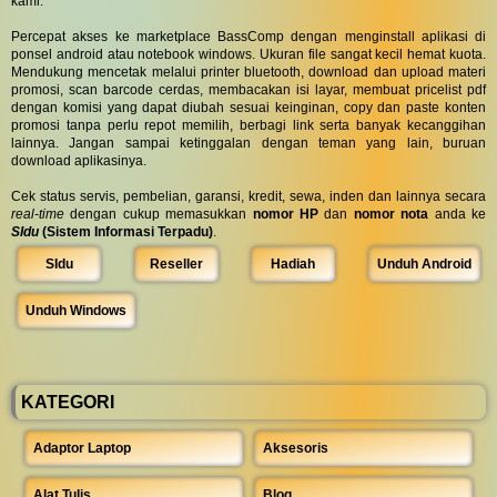
kami.
Percepat akses ke marketplace BassComp dengan menginstall aplikasi di
ponsel android atau notebook windows. Ukuran file sangat kecil hemat kuota.
Mendukung mencetak melalui printer bluetooth, download dan upload materi
promosi, scan barcode cerdas, membacakan isi layar, membuat pricelist pdf
dengan komisi yang dapat diubah sesuai keinginan, copy dan paste konten
promosi tanpa perlu repot memilih, berbagi link serta banyak kecanggihan
lainnya. Jangan sampai ketinggalan dengan teman yang lain, buruan
download aplikasinya.
Cek status servis, pembelian, garansi, kredit, sewa, inden dan lainnya secara
real-time
dengan cukup memasukkan
nomor HP
dan
nomor nota
anda ke
SIdu
(Sistem Informasi Terpadu)
.
SIdu
Reseller
Hadiah
Unduh Android
Unduh Windows
KATEGORI
Adaptor Laptop
Aksesoris
Alat Tulis
Blog