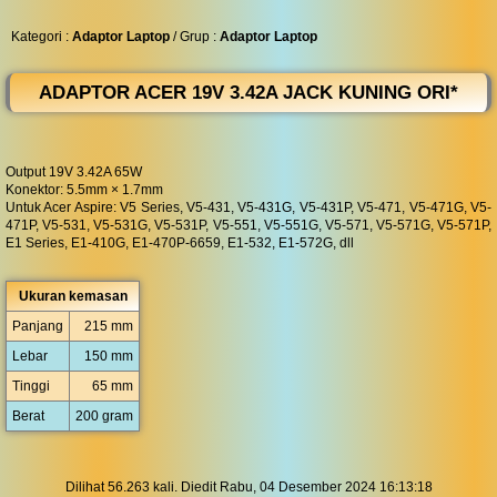
◀︎
...
Kategori :
Adaptor Laptop
/ Grup :
Adaptor Laptop
ADAPTOR ACER 19V 3.42A JACK KUNING ORI*
Output 19V 3.42A 65W
Konektor: 5.5mm × 1.7mm
Untuk Acer Aspire: V5 Series, V5-431, V5-431G, V5-431P, V5-471, V5-471G, V5-
471P, V5-531, V5-531G, V5-531P, V5-551, V5-551G, V5-571, V5-571G, V5-571P,
E1 Series, E1-410G, E1-470P-6659, E1-532, E1-572G, dll
Ukuran kemasan
Panjang
215 mm
Lebar
150 mm
Tinggi
65 mm
Berat
200 gram
Dilihat 56.263 kali. Diedit Rabu, 04 Desember 2024 16:13:18