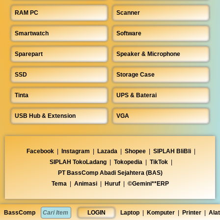
RAM PC
Scanner
Smartwatch
Software
Sparepart
Speaker & Microphone
SSD
Storage Case
Tinta
UPS & Baterai
USB Hub & Extension
VGA
Facebook
|
Instagram
|
Lazada
|
Shopee
|
SIPLAH BliBli
|
SIPLAH TokoLadang
|
Tokopedia
|
TikTok
|
PT BassComp Abadi Sejahtera (BAS)
Tema
|
Animasi
|
Huruf
|
©Gemini**ERP
BassComp
LOGIN
Laptop
|
Komputer
|
Printer
|
Alat