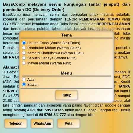
BassComp melayani servis kunjungan (antar jemput) dan
pembelian DO (Delivery Order)
BassComp juga melayani servis dan penjualan untuk instansi, sekolah,
koperasi dan perusahaan dengan
TENOR PEMBAYARAN TEMPO
yang
FLEXIBEL
sesuai kebutuhan anda. Toko BassComp telah
BERPENGALAMAN
dan berdiri selama puluhan tahun, telah banyak instansi dan perusahaan
besar mempercayai kehandalan teknisi kami. BassComp adalah toko
Tema
komputer termurah dan terlengkap serta
TERTUA
asli cilacap yang masih
Lautan Emas (Warna Biru Emas)
berdiri sampai saat ini.
Dapatkan penawaran terbaik untuk kebutuhan komputer, laptop, ponsel /
Rembulan Malam (Warna Gelap)
seluler , printer, alat tulis, jaringan dan aksesoris anda. Bass Comp merupakan
Zamrud Khatulistiwa (Warna Hijau)
MITRA BELANJA dan SERVIS TERPERCAYA
warga Cilacap dan sekitarnya.
Seputih Cahaya (Warna Putih)
Mawar Mekar (Warna Pink)
Alamat BassComp
Jl Gatot Subroto no 47 Cilacap (100 meter selatan terminal) di pertigaan Jl
Menu
Jawa. BassComp melayani pembelian tunai, SIPLAH, BMT / Koperasi, EDC
Atas
(ATM Debit dan Kartu Kredit), QRIS, Transfer realtime terintegrasi, Kredit
Bawah
melalui berbagai leasing.
KREDIT
di BassComp proses
CEPAT TANPA
SURVEY (RO)
ANTI RIBET !
Dapatkan
BONUS
aksesories spesial dari kami !
Tutup
PILIH SENDIRI
Langsung tanpa diundi ! BassComp buka jam 08:00 sampai
21:00 tiap hari. BassComp satu satunya toko komputer, ponsel, laptop, alat
tulis, printer, jaringan dan aksesoris yang paling favorit dicari google dengan
rating
bintang 4.6/5 dari 595 ulasan
untuk area Cilacap. Jangan ragu untuk
menghubungi kami di
08 5756 111 777
atau dengan klik :
Telepon
WhatsApp
Peta