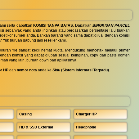
ami serta dapatkan
KOMISI TANPA BATAS
. Dapatkan
BINGKISAN PARCEL
si sebanyak yang anda inginkan atau berdasarkan persentase lalu biarkan
 target konsumen anda. Bahkan barang yang sama dapat dijual dengan komisi
? Yuk buruan gabung jadi reseller kami.
uran file sangat kecil hemat kuota. Mendukung mencetak melalui printer
 dengan komisi yang dapat diubah sesuai keinginan, copy dan paste konten
eman yang lain, buruan download aplikasinya.
r HP
dan
nomor nota
anda ke
SIdu
(Sistem Informasi Terpadu)
.
Casing
Charger HP
HD & SSD External
Headphone