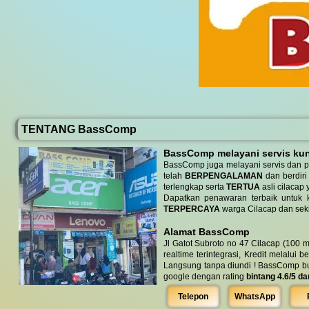
TENTANG BassComp
BassComp melayani servis kunj
BassComp juga melayani servis dan p
telah
BERPENGALAMAN
dan berdiri
terlengkap serta
TERTUA
asli cilacap 
Dapatkan penawaran terbaik untuk ke
TERPERCAYA
warga Cilacap dan seki
Alamat BassComp
Jl Gatot Subroto no 47 Cilacap (100 m
realtime terintegrasi, Kredit melalui 
Langsung tanpa diundi ! BassComp buka 
google dengan rating
bintang 4.6/5 da
Telepon
WhatsApp