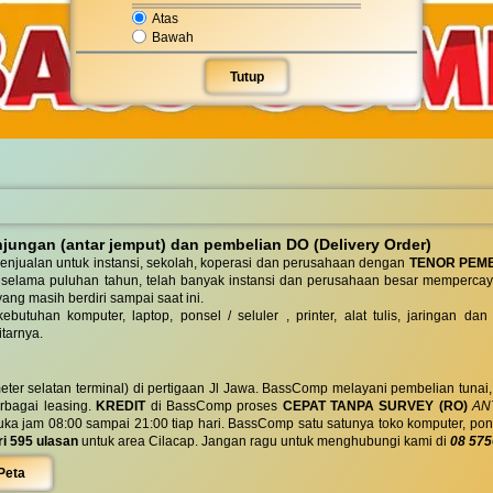
Atas
Bawah
Tutup
ungan (antar jemput) dan pembelian DO (Delivery Order)
enjualan untuk instansi, sekolah, koperasi dan perusahaan dengan
TENOR PEM
 selama puluhan tahun, telah banyak instansi dan perusahaan besar mempercay
yang masih berdiri sampai saat ini.
butuhan komputer, laptop, ponsel / seluler , printer, alat tulis, jaringan
tarnya.
eter selatan terminal) di pertigaan Jl Jawa. BassComp melayani pembelian tunai
berbagai leasing.
KREDIT
di BassComp proses
CEPAT TANPA SURVEY (RO)
ANT
jam 08:00 sampai 21:00 tiap hari. BassComp satu satunya toko komputer, ponsel, la
ri 595 ulasan
untuk area Cilacap. Jangan ragu untuk menghubungi kami di
08 575
Peta