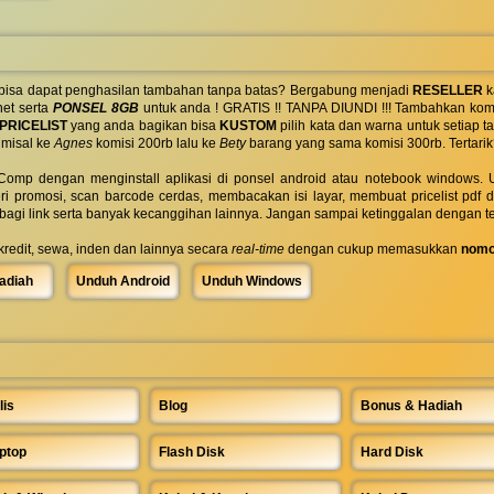
 bisa dapat penghasilan tambahan tanpa batas? Bergabung menjadi
RESELLER
k
net serta
PONSEL 8GB
untuk anda ! GRATIS !! TANPA DIUNDI !!! Tambahkan komi
PRICELIST
yang anda bagikan bisa
KUSTOM
pilih kata dan warna untuk setiap
 misal ke
Agnes
komisi 200rb lalu ke
Bety
barang yang sama komisi 300rb. Tertarik
omp dengan menginstall aplikasi di ponsel android atau notebook windows. Uk
ri promosi, scan barcode cerdas, membacakan isi layar, membuat pricelist pdf
rbagi link serta banyak kecanggihan lainnya. Jangan sampai ketinggalan dengan t
 kredit, sewa, inden dan lainnya secara
real-time
dengan cukup memasukkan
nomo
adiah
Unduh Android
Unduh Windows
lis
Blog
Bonus & Hadiah
ptop
Flash Disk
Hard Disk