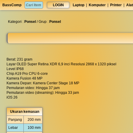
set
BassComp
LOGIN
Laptop
|
Komputer
|
Printer
|
Alat
anti
lelet
◀︎
Kategori :
Ponsel
/ Grup :
Ponsel
Berat: 231 gram
Layar OLED Super Retina XDR 6,9 inci Resolusi 2868 x 1320 piksel
Level IP68
Chip A19 Pro CPU 6-core
Kamera Fusion 48 MP
Kamera Depan: Kamera Center Stage 18 MP
Pemutaran video: Hingga 37 jam
Pemutaran video (streaming): Hingga 33 jam
iOS 26
Ukuran kemasan
Panjang
200 mm
Lebar
100 mm