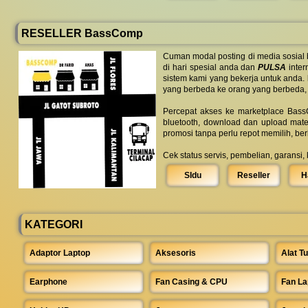
RESELLER BassComp
Cuman modal posting di media sosial
di hari spesial anda dan
PULSA
inter
sistem kami yang bekerja untuk anda.
yang berbeda ke orang yang berbeda,
Percepat akses ke marketplace BassC
bluetooth, download dan upload mate
promosi tanpa perlu repot memilih, be
Cek status servis, pembelian, garansi,
SIdu
Reseller
H
KATEGORI
Adaptor Laptop
Aksesoris
Alat Tu
Earphone
Fan Casing & CPU
Fan La