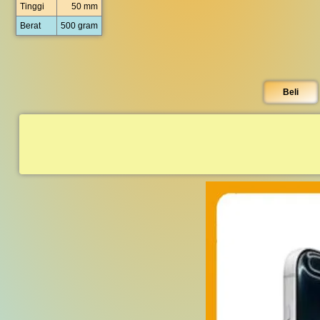
Tinggi
50 mm
Berat
500 gram
Beli