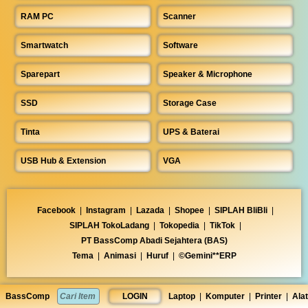
RAM PC
Scanner
Smartwatch
Software
Sparepart
Speaker & Microphone
SSD
Storage Case
Tinta
UPS & Baterai
USB Hub & Extension
VGA
Facebook
|
Instagram
|
Lazada
|
Shopee
|
SIPLAH BliBli
|
SIPLAH TokoLadang
|
Tokopedia
|
TikTok
|
PT BassComp Abadi Sejahtera (BAS)
Tema
|
Animasi
|
Huruf
|
©Gemini**ERP
BassComp
LOGIN
Laptop
|
Komputer
|
Printer
|
Alat