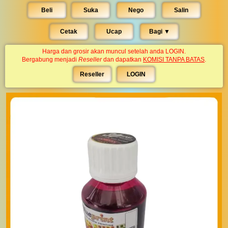
Beli
Suka
Nego
Salin
Cetak
Ucap
Bagi ▼︎
Harga dan grosir akan muncul setelah anda LOGIN.
Bergabung menjadi
Reseller
dan dapatkan
KOMISI TANPA BATAS
.
Reseller
LOGIN