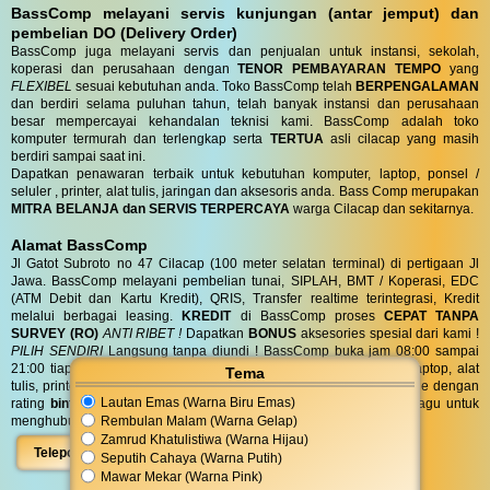
BassComp melayani servis kunjungan (antar jemput) dan
pembelian DO (Delivery Order)
BassComp juga melayani servis dan penjualan untuk instansi, sekolah,
koperasi dan perusahaan dengan
TENOR PEMBAYARAN TEMPO
yang
FLEXIBEL
sesuai kebutuhan anda. Toko BassComp telah
BERPENGALAMAN
dan berdiri selama puluhan tahun, telah banyak instansi dan perusahaan
besar mempercayai kehandalan teknisi kami. BassComp adalah toko
komputer termurah dan terlengkap serta
TERTUA
asli cilacap yang masih
berdiri sampai saat ini.
Dapatkan penawaran terbaik untuk kebutuhan komputer, laptop, ponsel /
seluler , printer, alat tulis, jaringan dan aksesoris anda. Bass Comp merupakan
MITRA BELANJA dan SERVIS TERPERCAYA
warga Cilacap dan sekitarnya.
Alamat BassComp
Jl Gatot Subroto no 47 Cilacap (100 meter selatan terminal) di pertigaan Jl
Jawa. BassComp melayani pembelian tunai, SIPLAH, BMT / Koperasi, EDC
(ATM Debit dan Kartu Kredit), QRIS, Transfer realtime terintegrasi, Kredit
melalui berbagai leasing.
KREDIT
di BassComp proses
CEPAT TANPA
SURVEY (RO)
ANTI RIBET !
Dapatkan
BONUS
aksesories spesial dari kami !
PILIH SENDIRI
Langsung tanpa diundi ! BassComp buka jam 08:00 sampai
21:00 tiap hari. BassComp satu satunya toko komputer, ponsel, laptop, alat
Tema
tulis, printer, jaringan dan aksesoris yang paling favorit dicari google dengan
Lautan Emas (Warna Biru Emas)
rating
bintang 4.6/5 dari 595 ulasan
untuk area Cilacap. Jangan ragu untuk
Rembulan Malam (Warna Gelap)
menghubungi kami di
08 5756 111 777
atau dengan klik :
Zamrud Khatulistiwa (Warna Hijau)
Telepon
WhatsApp
Peta
Seputih Cahaya (Warna Putih)
Mawar Mekar (Warna Pink)