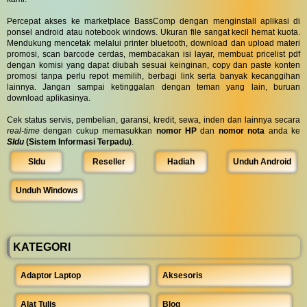
Percepat akses ke marketplace BassComp dengan menginstall aplikasi di
ponsel android atau notebook windows. Ukuran file sangat kecil hemat kuota.
Mendukung mencetak melalui printer bluetooth, download dan upload materi
promosi, scan barcode cerdas, membacakan isi layar, membuat pricelist pdf
dengan komisi yang dapat diubah sesuai keinginan, copy dan paste konten
promosi tanpa perlu repot memilih, berbagi link serta banyak kecanggihan
lainnya. Jangan sampai ketinggalan dengan teman yang lain, buruan
download aplikasinya.
Cek status servis, pembelian, garansi, kredit, sewa, inden dan lainnya secara
real-time
dengan cukup memasukkan
nomor HP
dan
nomor nota
anda ke
SIdu
(Sistem Informasi Terpadu)
.
SIdu
Reseller
Hadiah
Unduh Android
Unduh Windows
KATEGORI
Adaptor Laptop
Aksesoris
Alat Tulis
Blog