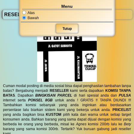
Menu
Atas
RESELLER BassComp
Bawah
Tutup
Cuman modal posting di media sosial bisa dapat penghasilan tambahan tanpa
batas? Bergabung menjadi
RESELLER
kami serta dapatkan
KOMISI TANPA
BATAS
. Dapatkan
BINGKISAN PARCEL
di hari spesial anda dan
PULSA
internet serta
PONSEL 8GB
untuk anda ! GRATIS !! TANPA DIUNDI !!!
Tambahkan komisi sebanyak yang anda inginkan atau berdasarkan
persentase lalu biarkan sistem kami yang bekerja untuk anda.
PRICELIST
yang anda bagikan bisa
KUSTOM
pilih kata dan warna untuk setiap target
konsumen anda. Bahkan barang yang sama dapat dijual dengan komisi yang
berbeda ke orang yang berbeda, misal ke
Agnes
komisi 200rb lalu ke
Bety
barang yang sama komisi 300rb. Tertarik? Yuk buruan gabung jadi reseller
kami.