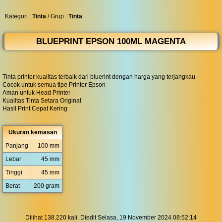
◀︎
...
Kategori :
Tinta
/ Grup :
Tinta
BLUEPRINT EPSON 100ML MAGENTA
Tinta printer kualitas terbaik dari bluerint dengan harga yang terjangkau
Cocok untuk semua tipe Printer Epson
Aman untuk Head Printer
Kualitas Tinta Setara Original
Hasil Print Cepat Kering
Ukuran kemasan
Panjang
100 mm
Lebar
45 mm
Tinggi
45 mm
Berat
200 gram
Dilihat 138.220 kali. Diedit Selasa, 19 November 2024 08:52:14