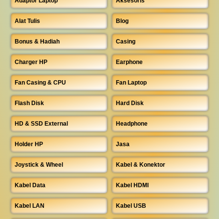
Adaptor Laptop
Aksesoris
Alat Tulis
Blog
Bonus & Hadiah
Casing
Charger HP
Earphone
Fan Casing & CPU
Fan Laptop
Flash Disk
Hard Disk
HD & SSD External
Headphone
Holder HP
Jasa
Joystick & Wheel
Kabel & Konektor
Kabel Data
Kabel HDMI
Kabel LAN
Kabel USB