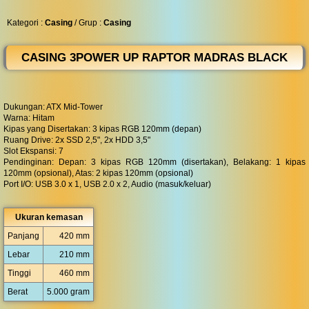
◀︎
...
Kategori :
Casing
/ Grup :
Casing
CASING 3POWER UP RAPTOR MADRAS BLACK
Dukungan: ATX Mid-Tower
Warna: Hitam
Kipas yang Disertakan: 3 kipas RGB 120mm (depan)
Ruang Drive: 2x SSD 2,5", 2x HDD 3,5"
Slot Ekspansi: 7
Pendinginan: Depan: 3 kipas RGB 120mm (disertakan), Belakang: 1 kipas
120mm (opsional), Atas: 2 kipas 120mm (opsional)
Port I/O: USB 3.0 x 1, USB 2.0 x 2, Audio (masuk/keluar)
Ukuran kemasan
Panjang
420 mm
Lebar
210 mm
Tinggi
460 mm
Berat
5.000 gram