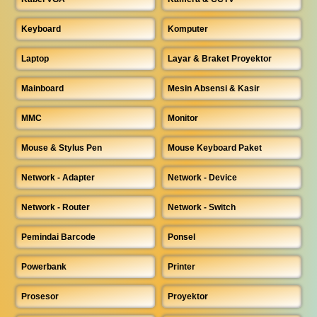
Keyboard
Komputer
Laptop
Layar & Braket Proyektor
Mainboard
Mesin Absensi & Kasir
MMC
Monitor
Mouse & Stylus Pen
Mouse Keyboard Paket
Network - Adapter
Network - Device
Network - Router
Network - Switch
Pemindai Barcode
Ponsel
Powerbank
Printer
Prosesor
Proyektor