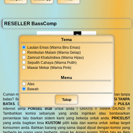
RESELLER BassComp
Tema
Lautan Emas (Warna Biru Emas)
Rembulan Malam (Warna Gelap)
Zamrud Khatulistiwa (Warna Hijau)
Seputih Cahaya (Warna Putih)
Mawar Mekar (Warna Pink)
Menu
Atas
Bawah
Cuman modal posting di media sosial bisa dapat penghasilan tambahan tanpa
batas? Bergabung menjadi
RESELLER
kami serta dapatkan
KOMISI TANPA
Tutup
BATAS
. Dapatkan
BINGKISAN PARCEL
di hari spesial anda dan
PULSA
internet serta
PONSEL 8GB
untuk anda ! GRATIS !! TANPA DIUNDI !!!
Tambahkan komisi sebanyak yang anda inginkan atau berdasarkan
persentase lalu biarkan sistem kami yang bekerja untuk anda.
PRICELIST
yang anda bagikan bisa
KUSTOM
pilih kata dan warna untuk setiap target
konsumen anda. Bahkan barang yang sama dapat dijual dengan komisi yang
berbeda ke orang yang berbeda, misal ke
Agnes
komisi 200rb lalu ke
Bety