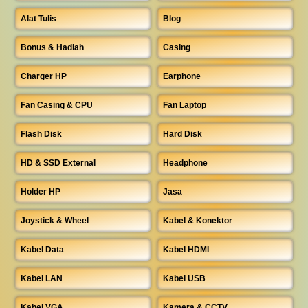
Alat Tulis
Blog
Bonus & Hadiah
Casing
Charger HP
Earphone
Fan Casing & CPU
Fan Laptop
Flash Disk
Hard Disk
HD & SSD External
Headphone
Holder HP
Jasa
Joystick & Wheel
Kabel & Konektor
Kabel Data
Kabel HDMI
Kabel LAN
Kabel USB
Kabel VGA
Kamera & CCTV