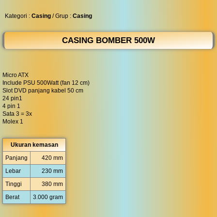
◀︎
...
Kategori :
Casing
/ Grup :
Casing
CASING BOMBER 500W
Micro ATX
Include PSU 500Watt (fan 12 cm)
Slot DVD panjang kabel 50 cm
24 pin1
4 pin 1
Sata 3 = 3x
Molex 1
Ukuran kemasan
Panjang
420 mm
Lebar
230 mm
Tinggi
380 mm
Berat
3.000 gram