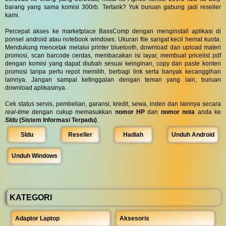
barang yang sama komisi 300rb. Tertarik? Yuk buruan gabung jadi reseller
kami.
Percepat akses ke marketplace BassComp dengan menginstall aplikasi di
ponsel android atau notebook windows. Ukuran file sangat kecil hemat kuota.
Mendukung mencetak melalui printer bluetooth, download dan upload materi
promosi, scan barcode cerdas, membacakan isi layar, membuat pricelist pdf
dengan komisi yang dapat diubah sesuai keinginan, copy dan paste konten
promosi tanpa perlu repot memilih, berbagi link serta banyak kecanggihan
lainnya. Jangan sampai ketinggalan dengan teman yang lain, buruan
download aplikasinya.
Cek status servis, pembelian, garansi, kredit, sewa, inden dan lainnya secara
real-time
dengan cukup memasukkan
nomor HP
dan
nomor nota
anda ke
SIdu
(Sistem Informasi Terpadu)
.
SIdu
Reseller
Hadiah
Unduh Android
Unduh Windows
KATEGORI
Adaptor Laptop
Aksesoris