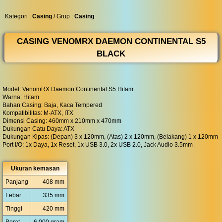
◀︎
...
Kategori :
Casing
/ Grup :
Casing
CASING VENOMRX DAEMON CONTINENTAL S5
BLACK
Model: VenomRX Daemon Continental S5 Hitam
Warna: Hitam
Bahan Casing: Baja, Kaca Tempered
Kompatibilitas: M-ATX, ITX
Dimensi Casing: 460mm x 210mm x 470mm
Dukungan Catu Daya: ATX
Dukungan Kipas: (Depan) 3 x 120mm, (Atas) 2 x 120mm, (Belakang) 1 x 120mm
Port I/O: 1x Daya, 1x Reset, 1x USB 3.0, 2x USB 2.0, Jack Audio 3.5mm
Ukuran kemasan
Panjang
408 mm
Lebar
335 mm
Tinggi
420 mm