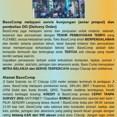
BassComp melayani servis kunjungan (antar jemput) dan
pembelian DO (Delivery Order)
BassComp juga melayani servis dan penjualan untuk instansi, sekolah,
koperasi dan perusahaan dengan
TENOR PEMBAYARAN TEMPO
yang
FLEXIBEL
sesuai kebutuhan anda. Toko BassComp telah
BERPENGALAMAN
dan berdiri selama puluhan tahun, telah banyak instansi dan perusahaan
besar mempercayai kehandalan teknisi kami. BassComp adalah toko
komputer termurah dan terlengkap serta
TERTUA
asli cilacap yang masih
berdiri sampai saat ini.
Dapatkan penawaran terbaik untuk kebutuhan komputer, laptop, ponsel /
seluler , printer, alat tulis, jaringan dan aksesoris anda. Bass Comp merupakan
MITRA BELANJA dan SERVIS TERPERCAYA
warga Cilacap dan sekitarnya.
Alamat BassComp
Jl Gatot Subroto no 47 Cilacap (100 meter selatan terminal) di pertigaan Jl
Jawa. BassComp melayani pembelian tunai, SIPLAH, BMT / Koperasi, EDC
(ATM Debit dan Kartu Kredit), QRIS, Transfer realtime terintegrasi, Kredit
melalui berbagai leasing.
KREDIT
di BassComp proses
CEPAT TANPA
SURVEY (RO)
ANTI RIBET !
Dapatkan
BONUS
aksesories spesial dari kami !
PILIH SENDIRI
Langsung tanpa diundi ! BassComp buka jam 08:00 sampai
21:00 tiap hari. BassComp satu satunya toko komputer, ponsel, laptop, alat
tulis, printer, jaringan dan aksesoris yang paling favorit dicari google dengan
rating
bintang 4.6/5 dari 595 ulasan
untuk area Cilacap. Jangan ragu untuk