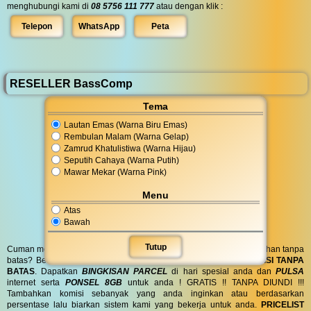
menghubungi kami di
08 5756 111 777
atau dengan klik :
Telepon
WhatsApp
Peta
RESELLER BassComp
Tema
Lautan Emas (Warna Biru Emas)
Rembulan Malam (Warna Gelap)
Zamrud Khatulistiwa (Warna Hijau)
Seputih Cahaya (Warna Putih)
Mawar Mekar (Warna Pink)
Menu
Atas
Bawah
Tutup
Cuman modal posting di media sosial bisa dapat penghasilan tambahan tanpa
batas? Bergabung menjadi
RESELLER
kami serta dapatkan
KOMISI TANPA
BATAS
. Dapatkan
BINGKISAN PARCEL
di hari spesial anda dan
PULSA
internet serta
PONSEL 8GB
untuk anda ! GRATIS !! TANPA DIUNDI !!!
Tambahkan komisi sebanyak yang anda inginkan atau berdasarkan
persentase lalu biarkan sistem kami yang bekerja untuk anda.
PRICELIST