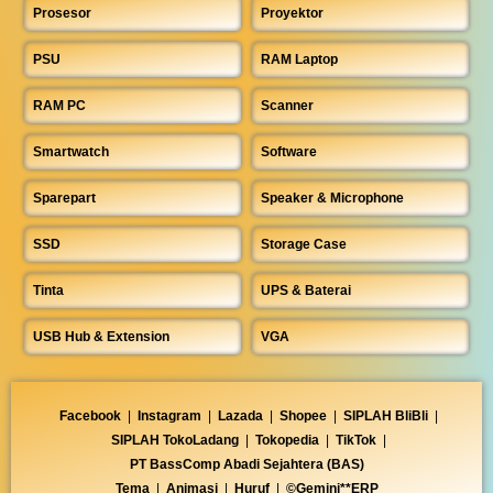
Prosesor
Proyektor
PSU
RAM Laptop
RAM PC
Scanner
Smartwatch
Software
Sparepart
Speaker & Microphone
SSD
Storage Case
Tinta
UPS & Baterai
USB Hub & Extension
VGA
Facebook
|
Instagram
|
Lazada
|
Shopee
|
SIPLAH BliBli
|
SIPLAH TokoLadang
|
Tokopedia
|
TikTok
|
PT BassComp Abadi Sejahtera (BAS)
Tema
|
Animasi
|
Huruf
|
©Gemini**ERP