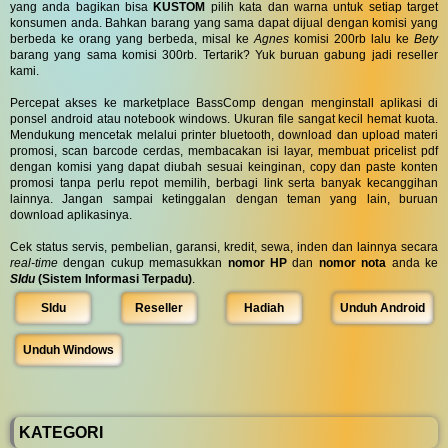
yang anda bagikan bisa
KUSTOM
pilih kata dan warna untuk setiap target
konsumen anda. Bahkan barang yang sama dapat dijual dengan komisi yang
berbeda ke orang yang berbeda, misal ke
Agnes
komisi 200rb lalu ke
Bety
barang yang sama komisi 300rb. Tertarik? Yuk buruan gabung jadi reseller
kami.
Percepat akses ke marketplace BassComp dengan menginstall aplikasi di
ponsel android atau notebook windows. Ukuran file sangat kecil hemat kuota.
Mendukung mencetak melalui printer bluetooth, download dan upload materi
promosi, scan barcode cerdas, membacakan isi layar, membuat pricelist pdf
dengan komisi yang dapat diubah sesuai keinginan, copy dan paste konten
promosi tanpa perlu repot memilih, berbagi link serta banyak kecanggihan
lainnya. Jangan sampai ketinggalan dengan teman yang lain, buruan
download aplikasinya.
Cek status servis, pembelian, garansi, kredit, sewa, inden dan lainnya secara
real-time
dengan cukup memasukkan
nomor HP
dan
nomor nota
anda ke
SIdu
(Sistem Informasi Terpadu)
.
SIdu
Reseller
Hadiah
Unduh Android
Unduh Windows
KATEGORI