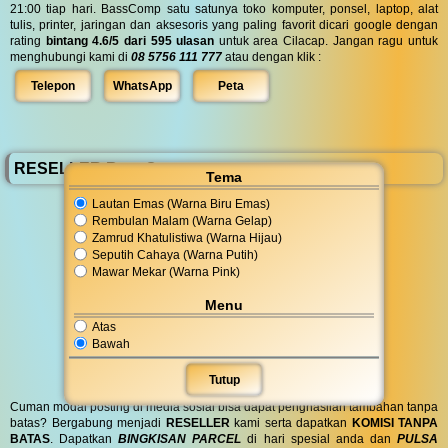
21:00 tiap hari. BassComp satu satunya toko komputer, ponsel, laptop, alat
tulis, printer, jaringan dan aksesoris yang paling favorit dicari google dengan
rating
bintang 4.6/5 dari 595 ulasan
untuk area Cilacap. Jangan ragu untuk
menghubungi kami di
08 5756 111 777
atau dengan klik :
Telepon
WhatsApp
Peta
RESELLER BassComp
Tema
Lautan Emas (Warna Biru Emas)
Rembulan Malam (Warna Gelap)
Zamrud Khatulistiwa (Warna Hijau)
Seputih Cahaya (Warna Putih)
Mawar Mekar (Warna Pink)
Menu
Atas
Bawah
Tutup
Cuman modal posting di media sosial bisa dapat penghasilan tambahan tanpa
batas? Bergabung menjadi
RESELLER
kami serta dapatkan
KOMISI TANPA
BATAS
. Dapatkan
BINGKISAN PARCEL
di hari spesial anda dan
PULSA