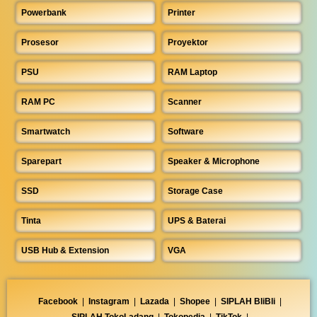
Powerbank
Printer
Prosesor
Proyektor
PSU
RAM Laptop
RAM PC
Scanner
Smartwatch
Software
Sparepart
Speaker & Microphone
SSD
Storage Case
Tinta
UPS & Baterai
USB Hub & Extension
VGA
Facebook
|
Instagram
|
Lazada
|
Shopee
|
SIPLAH BliBli
|
SIPLAH TokoLadang
|
Tokopedia
|
TikTok
|