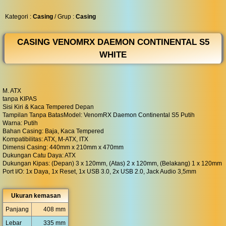
◀︎
...
Kategori :
Casing
/ Grup :
Casing
CASING VENOMRX DAEMON CONTINENTAL S5
WHITE
M. ATX
tanpa KIPAS
Sisi Kiri & Kaca Tempered Depan
Tampilan Tanpa BatasModel: VenomRX Daemon Continental S5 Putih
Warna: Putih
Bahan Casing: Baja, Kaca Tempered
Kompatibilitas: ATX, M-ATX, ITX
Dimensi Casing: 440mm x 210mm x 470mm
Dukungan Catu Daya: ATX
Dukungan Kipas: (Depan) 3 x 120mm, (Atas) 2 x 120mm, (Belakang) 1 x 120mm
Port I/O: 1x Daya, 1x Reset, 1x USB 3.0, 2x USB 2.0, Jack Audio 3,5mm
Ukuran kemasan
Panjang
408 mm
Lebar
335 mm