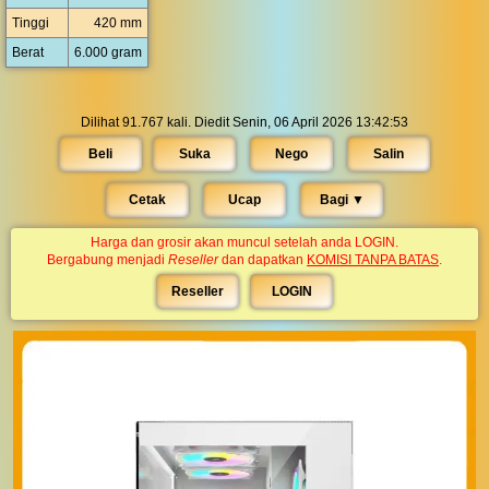
Tinggi
420 mm
Berat
6.000 gram
Dilihat 91.767 kali. Diedit Senin, 06 April 2026 13:42:53
Beli
Suka
Nego
Salin
Cetak
Ucap
Bagi ▼︎
Harga dan grosir akan muncul setelah anda LOGIN.
Bergabung menjadi
Reseller
dan dapatkan
KOMISI TANPA BATAS
.
Reseller
LOGIN