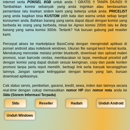
internet serta
PONSEL 8GB
untuk anda ! GRATIS !! TANPA DIUNDI !!!
Tambahkan komisi sebanyak yang anda inginkan atau berdasarkan
persentase lalu biarkan sistem kami yang bekerja untuk anda.
PRICELIST
yang anda bagikan bisa
KUSTOM
pilih kata dan warna untuk setiap target
konsumen anda. Bahkan barang yang sama dapat dijual dengan komisi yang
berbeda ke orang yang berbeda, misal ke
Agnes
komisi 200rb lalu ke
Bety
barang yang sama komisi 300rb. Tertarik? Yuk buruan gabung jadi reseller
kami.
Percepat akses ke marketplace BassComp dengan menginstall aplikasi di
ponsel android atau notebook windows. Ukuran file sangat kecil hemat kuota.
Mendukung mencetak melalui printer bluetooth, download dan upload materi
promosi, scan barcode cerdas, membacakan isi layar, membuat pricelist pdf
dengan komisi yang dapat diubah sesuai keinginan, copy dan paste konten
promosi tanpa perlu repot memilih, berbagi link serta banyak kecanggihan
lainnya. Jangan sampai ketinggalan dengan teman yang lain, buruan
download aplikasinya.
Cek status servis, pembelian, garansi, kredit, sewa, inden dan lainnya secara
real-time
dengan cukup memasukkan
nomor HP
dan
nomor nota
anda ke
SIdu
(Sistem Informasi Terpadu)
.
SIdu
Reseller
Hadiah
Unduh Android
Unduh Windows