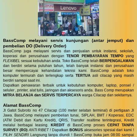
BassComp melayani servis kunjungan (antar jemput) dan
pembelian DO (Delivery Order)
BassComp juga melayani servis dan penjualan untuk instansi, sekolah,
koperasi dan perusahaan dengan
TENOR PEMBAYARAN TEMPO
yang
FLEXIBEL
sesuai kebutuhan anda. Toko BassComp telah
BERPENGALAMAN
dan berdiri selama puluhan tahun, telah banyak instansi dan perusahaan
besar mempercayai kehandalan teknisi kami. BassComp adalah toko
komputer termurah dan terlengkap serta
TERTUA
asli cilacap yang masih
berdiri sampai saat ini.
Dapatkan penawaran terbaik untuk kebutuhan komputer, laptop, ponsel /
seluler , printer, alat tulis, jaringan dan aksesoris anda. Bass Comp merupakan
MITRA BELANJA dan SERVIS TERPERCAYA
warga Cilacap dan sekitarnya.
Alamat BassComp
Jl Gatot Subroto no 47 Cilacap (100 meter selatan terminal) di pertigaan Jl
Jawa. BassComp melayani pembelian tunai, SIPLAH, BMT / Koperasi, EDC
(ATM Debit dan Kartu Kredit), QRIS, Transfer realtime terintegrasi, Kredit
melalui berbagai leasing.
KREDIT
di BassComp proses
CEPAT TANPA
SURVEY (RO)
ANTI RIBET !
Dapatkan
BONUS
aksesories spesial dari kami !
PILIH SENDIRI
Langsung tanpa diundi ! BassComp buka jam 08:00 sampai