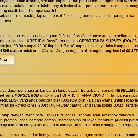
enjualan untuk instansi, sekolah, koperasi dan perusahaan dengan
TENOR PEM
 selama puluhan tahun, telah banyak instansi dan perusahaan besar mempercay
yang masih berdiri sampai saat ini.
butuhan komputer, laptop, ponsel / seluler , printer, alat tulis, jaringan
tarnya.
eter selatan terminal) di pertigaan Jl Jawa. BassComp melayani pembelian tunai
berbagai leasing.
KREDIT
di BassComp proses
CEPAT TANPA SURVEY (RO)
ANT
jam 08:00 sampai 21:00 tiap hari. BassComp satu satunya toko komputer, ponsel, la
ri 595 ulasan
untuk area Cilacap. Jangan ragu untuk menghubungi kami di
08 575
Peta
 bisa dapat penghasilan tambahan tanpa batas? Bergabung menjadi
RESELLER
k
net serta
PONSEL 8GB
untuk anda ! GRATIS !! TANPA DIUNDI !!! Tambahkan komi
PRICELIST
yang anda bagikan bisa
KUSTOM
pilih kata dan warna untuk setiap
 misal ke
Agnes
komisi 200rb lalu ke
Bety
barang yang sama komisi 300rb. Tertarik
omp dengan menginstall aplikasi di ponsel android atau notebook windows. Uk
ri promosi, scan barcode cerdas, membacakan isi layar, membuat pricelist pdf
rbagi link serta banyak kecanggihan lainnya. Jangan sampai ketinggalan dengan t
 kredit, sewa, inden dan lainnya secara
real-time
dengan cukup memasukkan
nomo