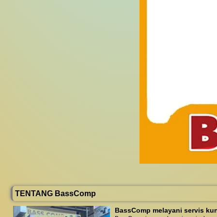
TENTANG BassComp
BassComp melayani servis kunj