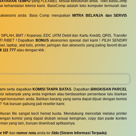
BAYARAN TEMPO
yang
FLEXIBEL
sesuai kebutuhan anda. Toko BassComp
ai kehandalan teknisi kami. BassComp adalah toko komputer termurah dan
 dan aksesoris anda. Bass Comp merupakan
MITRA BELANJA dan SERVIS
, SIPLAH, BMT / Koperasi, EDC (ATM Debit dan Kartu Kredit), QRIS, Transfer
I RIBET !
Dapatkan
BONUS
aksesories spesial dari kami !
PILIH SENDIRI
ptop, alat tulis, printer, jaringan dan aksesoris yang paling favorit dicari
6 111 777
atau dengan klik :
ami serta dapatkan
KOMISI TANPA BATAS
. Dapatkan
BINGKISAN PARCEL
si sebanyak yang anda inginkan atau berdasarkan persentase lalu biarkan
 target konsumen anda. Bahkan barang yang sama dapat dijual dengan komisi
? Yuk buruan gabung jadi reseller kami.
uran file sangat kecil hemat kuota. Mendukung mencetak melalui printer
 dengan komisi yang dapat diubah sesuai keinginan, copy dan paste konten
eman yang lain, buruan download aplikasinya.
r HP
dan
nomor nota
anda ke
SIdu
(Sistem Informasi Terpadu)
.