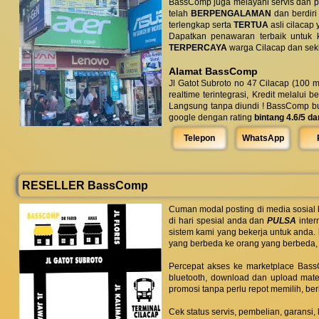
BassComp juga melayani servis dan p
telah
BERPENGALAMAN
dan berdiri
terlengkap serta
TERTUA
asli cilacap 
Dapatkan penawaran terbaik untuk ke
TERPERCAYA
warga Cilacap dan seki
Alamat BassComp
Jl Gatot Subroto no 47 Cilacap (100 m
realtime terintegrasi, Kredit melalui 
Langsung tanpa diundi ! BassComp buka 
google dengan rating
bintang 4.6/5 da
Telepon
WhatsApp
RESELLER BassComp
Cuman modal posting di media sosial
di hari spesial anda dan
PULSA
inter
sistem kami yang bekerja untuk anda.
yang berbeda ke orang yang berbeda,
Percepat akses ke marketplace BassC
bluetooth, download dan upload mate
promosi tanpa perlu repot memilih, be
Cek status servis, pembelian, garansi,