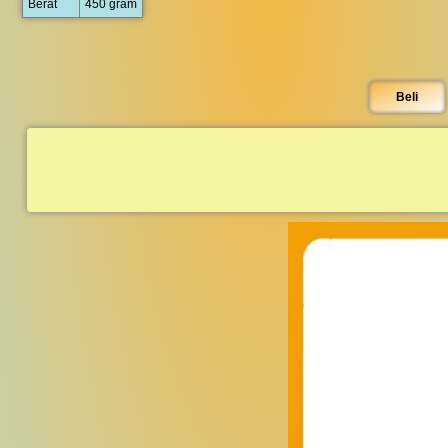
Berat
450 gram
Beli