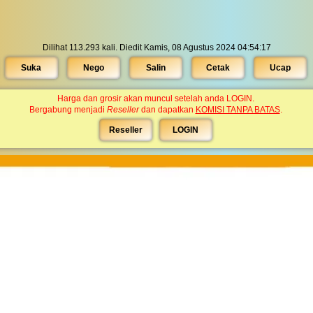
Dilihat 113.293 kali. Diedit Kamis, 08 Agustus 2024 04:54:17
Suka
Nego
Salin
Cetak
Ucap
Harga dan grosir akan muncul setelah anda LOGIN.
Bergabung menjadi
Reseller
dan dapatkan
KOMISI TANPA BATAS
.
Reseller
LOGIN