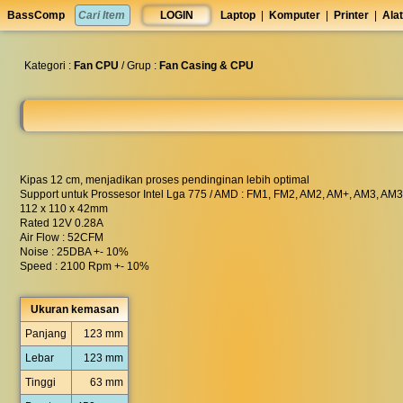
set
BassComp
LOGIN
Laptop
|
Komputer
|
Printer
|
Alat
anti
lelet
◀︎
Kategori :
Fan CPU
/ Grup :
Fan Casing & CPU
Kipas 12 cm, menjadikan proses pendinginan lebih optimal
Support untuk Prossesor Intel Lga 775 / AMD : FM1, FM2, AM2, AM+, AM3, AM3
112 x 110 x 42mm
Rated 12V 0.28A
Air Flow : 52CFM
Noise : 25DBA +- 10%
Speed : 2100 Rpm +- 10%
Ukuran kemasan
Panjang
123 mm
Lebar
123 mm
Tinggi
63 mm