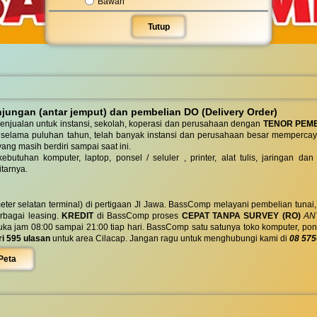
Bawah
Tutup
ungan (antar jemput) dan pembelian DO (Delivery Order)
enjualan untuk instansi, sekolah, koperasi dan perusahaan dengan
TENOR PEM
 selama puluhan tahun, telah banyak instansi dan perusahaan besar mempercay
yang masih berdiri sampai saat ini.
butuhan komputer, laptop, ponsel / seluler , printer, alat tulis, jaringan
tarnya.
eter selatan terminal) di pertigaan Jl Jawa. BassComp melayani pembelian tunai
berbagai leasing.
KREDIT
di BassComp proses
CEPAT TANPA SURVEY (RO)
ANT
jam 08:00 sampai 21:00 tiap hari. BassComp satu satunya toko komputer, ponsel, la
ri 595 ulasan
untuk area Cilacap. Jangan ragu untuk menghubungi kami di
08 575
Peta