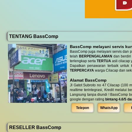
TENTANG BassComp
BassComp melayani servis kunj
BassComp juga melayani servis dan p
telah
BERPENGALAMAN
dan berdiri
terlengkap serta
TERTUA
asli cilacap 
Dapatkan penawaran terbaik untuk ke
TERPERCAYA
warga Cilacap dan seki
Alamat BassComp
Jl Gatot Subroto no 47 Cilacap (100 m
realtime terintegrasi, Kredit melalui 
Langsung tanpa diundi ! BassComp buka 
google dengan rating
bintang 4.6/5 da
Telepon
WhatsApp
RESELLER BassComp