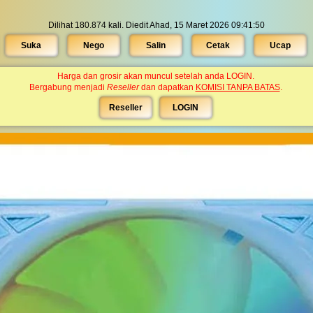
Dilihat 180.874 kali. Diedit Ahad, 15 Maret 2026 09:41:50
Suka
Nego
Salin
Cetak
Ucap
Harga dan grosir akan muncul setelah anda LOGIN.
Bergabung menjadi
Reseller
dan dapatkan
KOMISI TANPA BATAS
.
Reseller
LOGIN