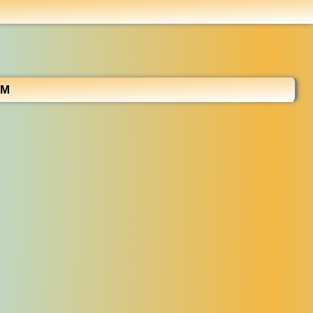
...
CM