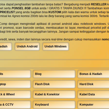
 bisa dapat penghasilan tambahan tanpa batas? Bergabung menjadi
RESELLER
k
net serta
PONSEL 8GB
untuk anda ! GRATIS !! TANPA DIUNDI !!! Tambahkan komi
PRICELIST
yang anda bagikan bisa
KUSTOM
pilih kata dan warna untuk setiap
 misal ke
Agnes
komisi 200rb lalu ke
Bety
barang yang sama komisi 300rb. Tertarik
omp dengan menginstall aplikasi di ponsel android atau notebook windows. Uk
ri promosi, scan barcode cerdas, membacakan isi layar, membuat pricelist pdf
rbagi link serta banyak kecanggihan lainnya. Jangan sampai ketinggalan dengan t
 kredit, sewa, inden dan lainnya secara
real-time
dengan cukup memasukkan
nomo
adiah
Unduh Android
Unduh Windows
lis
Blog
Bonus & Hadiah
ptop
Flash Disk
Hard Disk
ck & Wheel
Kabel & Konektor
Kabel Data
a & CCTV
Keyboard
Komputer