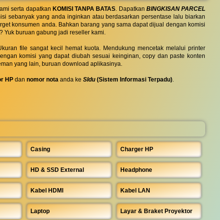
ami serta dapatkan
KOMISI TANPA BATAS
. Dapatkan
BINGKISAN PARCEL
si sebanyak yang anda inginkan atau berdasarkan persentase lalu biarkan
 target konsumen anda. Bahkan barang yang sama dapat dijual dengan komisi
? Yuk buruan gabung jadi reseller kami.
uran file sangat kecil hemat kuota. Mendukung mencetak melalui printer
 dengan komisi yang dapat diubah sesuai keinginan, copy dan paste konten
eman yang lain, buruan download aplikasinya.
r HP
dan
nomor nota
anda ke
SIdu
(Sistem Informasi Terpadu)
.
Casing
Charger HP
HD & SSD External
Headphone
Kabel HDMI
Kabel LAN
Laptop
Layar & Braket Proyektor