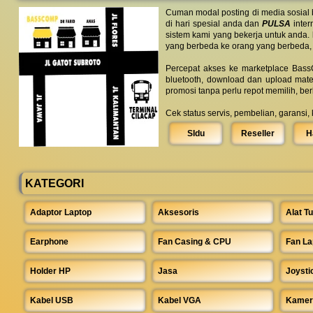
Cuman modal posting di media sosial
di hari spesial anda dan
PULSA
inter
sistem kami yang bekerja untuk anda.
yang berbeda ke orang yang berbeda,
Percepat akses ke marketplace BassC
bluetooth, download dan upload mate
promosi tanpa perlu repot memilih, be
Cek status servis, pembelian, garansi,
SIdu
Reseller
H
KATEGORI
Adaptor Laptop
Aksesoris
Alat Tu
Earphone
Fan Casing & CPU
Fan La
Holder HP
Jasa
Joysti
Kabel USB
Kabel VGA
Kamer