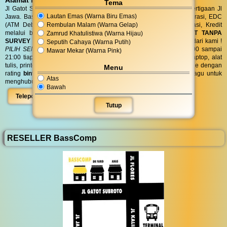
Alamat BassComp
Tema
Jl Gatot Subroto no 47 Cilacap (100 meter selatan terminal) di pertigaan Jl
Lautan Emas (Warna Biru Emas)
Jawa. BassComp melayani pembelian tunai, SIPLAH, BMT / Koperasi, EDC
Rembulan Malam (Warna Gelap)
(ATM Debit dan Kartu Kredit), QRIS, Transfer realtime terintegrasi, Kredit
melalui berbagai leasing.
KREDIT
di BassComp proses
CEPAT TANPA
Zamrud Khatulistiwa (Warna Hijau)
SURVEY (RO)
ANTI RIBET !
Dapatkan
BONUS
aksesories spesial dari kami !
Seputih Cahaya (Warna Putih)
PILIH SENDIRI
Langsung tanpa diundi ! BassComp buka jam 08:00 sampai
Mawar Mekar (Warna Pink)
21:00 tiap hari. BassComp satu satunya toko komputer, ponsel, laptop, alat
tulis, printer, jaringan dan aksesoris yang paling favorit dicari google dengan
Menu
rating
bintang 4.6/5 dari 595 ulasan
untuk area Cilacap. Jangan ragu untuk
Atas
menghubungi kami di
08 5756 111 777
atau dengan klik :
Bawah
Telepon
WhatsApp
Peta
Tutup
RESELLER BassComp