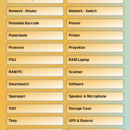
Network - Router
Network - Switch
Pemindai Barcode
Ponsel
Powerbank
Printer
Prosesor
Proyektor
PSU
RAM Laptop
RAM PC
Scanner
Smartwatch
Software
Sparepart
Speaker & Microphone
SSD
Storage Case
Tinta
UPS & Baterai