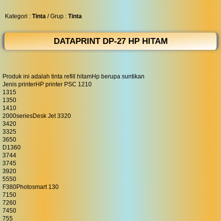
◀︎
...
Kategori :
Tinta
/ Grup :
Tinta
DATAPRINT DP-27 HP HITAM
Produk ini adalah tinta refill hitamHp berupa suntikan
Jenis printerHP printer PSC 1210
1315
1350
1410
2000seriesDesk Jet 3320
3420
3325
3650
D1360
3744
3745
3920
5550
F380Photosmart 130
7150
7260
7450
755