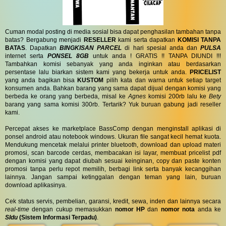
Cuman modal posting di media sosial bisa dapat penghasilan tambahan tanpa
batas? Bergabung menjadi
RESELLER
kami serta dapatkan
KOMISI TANPA
BATAS
. Dapatkan
BINGKISAN PARCEL
di hari spesial anda dan
PULSA
internet serta
PONSEL 8GB
untuk anda ! GRATIS !! TANPA DIUNDI !!!
Tambahkan komisi sebanyak yang anda inginkan atau berdasarkan
persentase lalu biarkan sistem kami yang bekerja untuk anda.
PRICELIST
yang anda bagikan bisa
KUSTOM
pilih kata dan warna untuk setiap target
konsumen anda. Bahkan barang yang sama dapat dijual dengan komisi yang
berbeda ke orang yang berbeda, misal ke
Agnes
komisi 200rb lalu ke
Bety
barang yang sama komisi 300rb. Tertarik? Yuk buruan gabung jadi reseller
kami.
Percepat akses ke marketplace BassComp dengan menginstall aplikasi di
ponsel android atau notebook windows. Ukuran file sangat kecil hemat kuota.
Mendukung mencetak melalui printer bluetooth, download dan upload materi
promosi, scan barcode cerdas, membacakan isi layar, membuat pricelist pdf
dengan komisi yang dapat diubah sesuai keinginan, copy dan paste konten
promosi tanpa perlu repot memilih, berbagi link serta banyak kecanggihan
lainnya. Jangan sampai ketinggalan dengan teman yang lain, buruan
download aplikasinya.
Cek status servis, pembelian, garansi, kredit, sewa, inden dan lainnya secara
real-time
dengan cukup memasukkan
nomor HP
dan
nomor nota
anda ke
SIdu
(Sistem Informasi Terpadu)
.