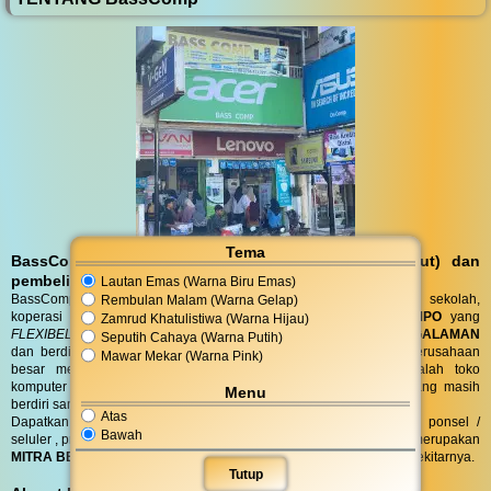
Tema
BassComp melayani servis kunjungan (antar jemput) dan
pembelian DO (Delivery Order)
Lautan Emas (Warna Biru Emas)
BassComp juga melayani servis dan penjualan untuk instansi, sekolah,
Rembulan Malam (Warna Gelap)
koperasi dan perusahaan dengan
TENOR PEMBAYARAN TEMPO
yang
Zamrud Khatulistiwa (Warna Hijau)
FLEXIBEL
sesuai kebutuhan anda. Toko BassComp telah
BERPENGALAMAN
Seputih Cahaya (Warna Putih)
dan berdiri selama puluhan tahun, telah banyak instansi dan perusahaan
Mawar Mekar (Warna Pink)
besar mempercayai kehandalan teknisi kami. BassComp adalah toko
komputer termurah dan terlengkap serta
TERTUA
asli cilacap yang masih
Menu
berdiri sampai saat ini.
Atas
Dapatkan penawaran terbaik untuk kebutuhan komputer, laptop, ponsel /
Bawah
seluler , printer, alat tulis, jaringan dan aksesoris anda. Bass Comp merupakan
MITRA BELANJA dan SERVIS TERPERCAYA
warga Cilacap dan sekitarnya.
Tutup