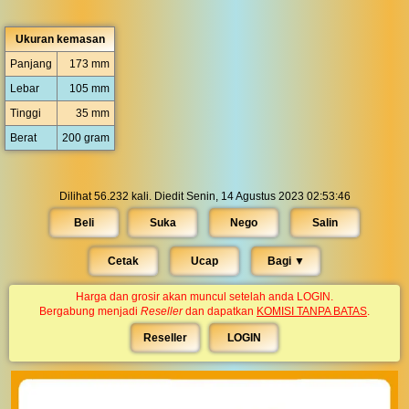
Ukuran kemasan
Panjang
173 mm
Lebar
105 mm
Tinggi
35 mm
Berat
200 gram
Dilihat 56.232 kali. Diedit Senin, 14 Agustus 2023 02:53:46
Beli
Suka
Nego
Salin
Cetak
Ucap
Bagi ▼︎
Harga dan grosir akan muncul setelah anda LOGIN.
Bergabung menjadi
Reseller
dan dapatkan
KOMISI TANPA BATAS
.
Reseller
LOGIN