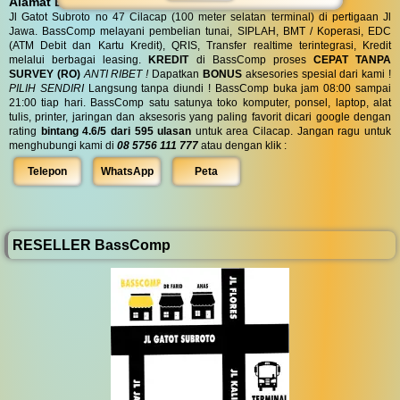
Alamat BassComp
Jl Gatot Subroto no 47 Cilacap (100 meter selatan terminal) di pertigaan Jl
Jawa. BassComp melayani pembelian tunai, SIPLAH, BMT / Koperasi, EDC
(ATM Debit dan Kartu Kredit), QRIS, Transfer realtime terintegrasi, Kredit
melalui berbagai leasing.
KREDIT
di BassComp proses
CEPAT TANPA
SURVEY (RO)
ANTI RIBET !
Dapatkan
BONUS
aksesories spesial dari kami !
PILIH SENDIRI
Langsung tanpa diundi ! BassComp buka jam 08:00 sampai
21:00 tiap hari. BassComp satu satunya toko komputer, ponsel, laptop, alat
tulis, printer, jaringan dan aksesoris yang paling favorit dicari google dengan
rating
bintang 4.6/5 dari 595 ulasan
untuk area Cilacap. Jangan ragu untuk
menghubungi kami di
08 5756 111 777
atau dengan klik :
Telepon
WhatsApp
Peta
RESELLER BassComp