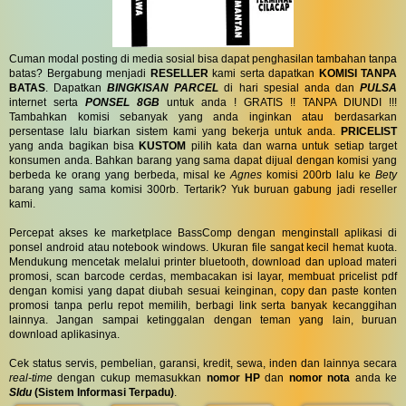
Cuman modal posting di media sosial bisa dapat penghasilan tambahan tanpa
batas? Bergabung menjadi
RESELLER
kami serta dapatkan
KOMISI TANPA
BATAS
. Dapatkan
BINGKISAN PARCEL
di hari spesial anda dan
PULSA
internet serta
PONSEL 8GB
untuk anda ! GRATIS !! TANPA DIUNDI !!!
Tambahkan komisi sebanyak yang anda inginkan atau berdasarkan
persentase lalu biarkan sistem kami yang bekerja untuk anda.
PRICELIST
yang anda bagikan bisa
KUSTOM
pilih kata dan warna untuk setiap target
konsumen anda. Bahkan barang yang sama dapat dijual dengan komisi yang
berbeda ke orang yang berbeda, misal ke
Agnes
komisi 200rb lalu ke
Bety
barang yang sama komisi 300rb. Tertarik? Yuk buruan gabung jadi reseller
kami.
Percepat akses ke marketplace BassComp dengan menginstall aplikasi di
ponsel android atau notebook windows. Ukuran file sangat kecil hemat kuota.
Mendukung mencetak melalui printer bluetooth, download dan upload materi
promosi, scan barcode cerdas, membacakan isi layar, membuat pricelist pdf
dengan komisi yang dapat diubah sesuai keinginan, copy dan paste konten
promosi tanpa perlu repot memilih, berbagi link serta banyak kecanggihan
lainnya. Jangan sampai ketinggalan dengan teman yang lain, buruan
download aplikasinya.
Cek status servis, pembelian, garansi, kredit, sewa, inden dan lainnya secara
real-time
dengan cukup memasukkan
nomor HP
dan
nomor nota
anda ke
SIdu
(Sistem Informasi Terpadu)
.