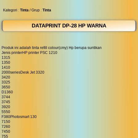
◀︎
...
Kategori :
Tinta
/ Grup :
Tinta
DATAPRINT DP-28 HP WARNA
Produk ini adalah tinta refill colour(cmy) Hp berupa suntikan
Jenis printerHP printer PSC 1210
1315
1350
1410
2000seriesDesk Jet 3320
3420
3325
3650
D1360
3744
3745
3920
5550
F380Photosmart 130
7150
7260
7450
755