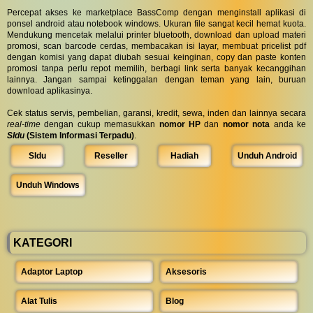
Percepat akses ke marketplace BassComp dengan menginstall aplikasi di
ponsel android atau notebook windows. Ukuran file sangat kecil hemat kuota.
Mendukung mencetak melalui printer bluetooth, download dan upload materi
promosi, scan barcode cerdas, membacakan isi layar, membuat pricelist pdf
dengan komisi yang dapat diubah sesuai keinginan, copy dan paste konten
promosi tanpa perlu repot memilih, berbagi link serta banyak kecanggihan
lainnya. Jangan sampai ketinggalan dengan teman yang lain, buruan
download aplikasinya.
Cek status servis, pembelian, garansi, kredit, sewa, inden dan lainnya secara
real-time
dengan cukup memasukkan
nomor HP
dan
nomor nota
anda ke
SIdu
(Sistem Informasi Terpadu)
.
SIdu
Reseller
Hadiah
Unduh Android
Unduh Windows
KATEGORI
Adaptor Laptop
Aksesoris
Alat Tulis
Blog