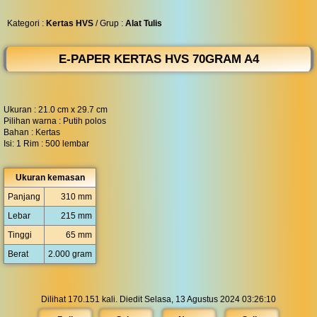
◀︎
...
Kategori :
Kertas HVS
/ Grup :
Alat Tulis
E-PAPER KERTAS HVS 70GRAM A4
Ukuran : 21.0 cm x 29.7 cm
Pilihan warna : Putih polos
Bahan : Kertas
Isi: 1 Rim : 500 lembar
Ukuran kemasan
Panjang
310 mm
Lebar
215 mm
Tinggi
65 mm
Berat
2.000 gram
Dilihat 170.151 kali. Diedit Selasa, 13 Agustus 2024 03:26:10