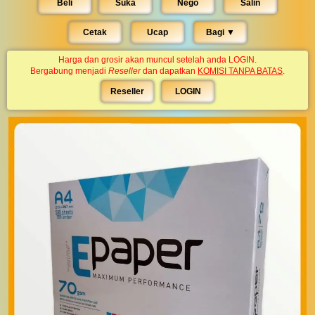
Beli
Suka
Nego
Salin
Cetak
Ucap
Bagi ▼︎
Harga dan grosir akan muncul setelah anda LOGIN.
Bergabung menjadi
Reseller
dan dapatkan
KOMISI TANPA BATAS
.
Reseller
LOGIN