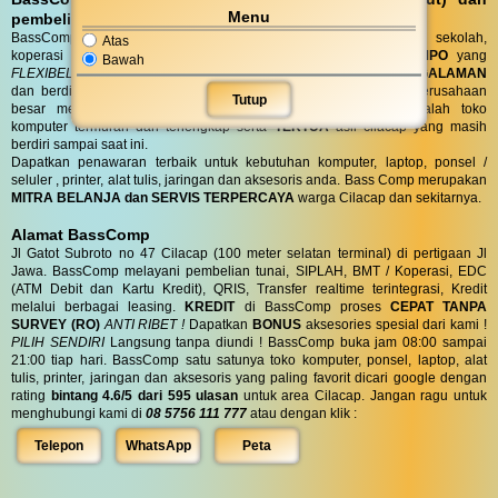
Menu
pembelian DO (Delivery Order)
BassComp juga melayani servis dan penjualan untuk instansi, sekolah,
Atas
koperasi dan perusahaan dengan
TENOR PEMBAYARAN TEMPO
yang
Bawah
FLEXIBEL
sesuai kebutuhan anda. Toko BassComp telah
BERPENGALAMAN
dan berdiri selama puluhan tahun, telah banyak instansi dan perusahaan
Tutup
besar mempercayai kehandalan teknisi kami. BassComp adalah toko
komputer termurah dan terlengkap serta
TERTUA
asli cilacap yang masih
berdiri sampai saat ini.
Dapatkan penawaran terbaik untuk kebutuhan komputer, laptop, ponsel /
seluler , printer, alat tulis, jaringan dan aksesoris anda. Bass Comp merupakan
MITRA BELANJA dan SERVIS TERPERCAYA
warga Cilacap dan sekitarnya.
Alamat BassComp
Jl Gatot Subroto no 47 Cilacap (100 meter selatan terminal) di pertigaan Jl
Jawa. BassComp melayani pembelian tunai, SIPLAH, BMT / Koperasi, EDC
(ATM Debit dan Kartu Kredit), QRIS, Transfer realtime terintegrasi, Kredit
melalui berbagai leasing.
KREDIT
di BassComp proses
CEPAT TANPA
SURVEY (RO)
ANTI RIBET !
Dapatkan
BONUS
aksesories spesial dari kami !
PILIH SENDIRI
Langsung tanpa diundi ! BassComp buka jam 08:00 sampai
21:00 tiap hari. BassComp satu satunya toko komputer, ponsel, laptop, alat
tulis, printer, jaringan dan aksesoris yang paling favorit dicari google dengan
rating
bintang 4.6/5 dari 595 ulasan
untuk area Cilacap. Jangan ragu untuk
menghubungi kami di
08 5756 111 777
atau dengan klik :
Telepon
WhatsApp
Peta