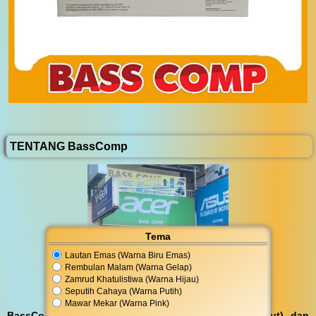
TENTANG BassComp
Tema
Lautan Emas (Warna Biru Emas)
Rembulan Malam (Warna Gelap)
Zamrud Khatulistiwa (Warna Hijau)
Seputih Cahaya (Warna Putih)
Mawar Mekar (Warna Pink)
BassComp melayani servis kunjungan (antar jemput) dan