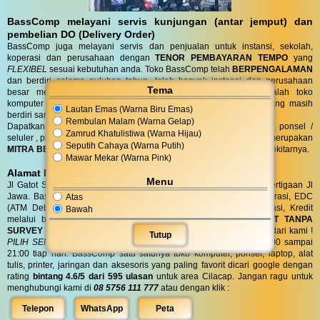
BassComp melayani servis kunjungan (antar jemput) dan
pembelian DO (Delivery Order)
BassComp juga melayani servis dan penjualan untuk instansi, sekolah,
koperasi dan perusahaan dengan
TENOR PEMBAYARAN TEMPO
yang
FLEXIBEL
sesuai kebutuhan anda. Toko BassComp telah
BERPENGALAMAN
dan berdiri selama puluhan tahun, telah banyak instansi dan perusahaan
Tema
besar mempercayai kehandalan teknisi kami. BassComp adalah toko
komputer termurah dan terlengkap serta
TERTUA
asli cilacap yang masih
Lautan Emas (Warna Biru Emas)
berdiri sampai saat ini.
Rembulan Malam (Warna Gelap)
Dapatkan penawaran terbaik untuk kebutuhan komputer, laptop, ponsel /
Zamrud Khatulistiwa (Warna Hijau)
seluler , printer, alat tulis, jaringan dan aksesoris anda. Bass Comp merupakan
Seputih Cahaya (Warna Putih)
MITRA BELANJA dan SERVIS TERPERCAYA
warga Cilacap dan sekitarnya.
Mawar Mekar (Warna Pink)
Alamat BassComp
Menu
Jl Gatot Subroto no 47 Cilacap (100 meter selatan terminal) di pertigaan Jl
Jawa. BassComp melayani pembelian tunai, SIPLAH, BMT / Koperasi, EDC
Atas
(ATM Debit dan Kartu Kredit), QRIS, Transfer realtime terintegrasi, Kredit
Bawah
melalui berbagai leasing.
KREDIT
di BassComp proses
CEPAT TANPA
SURVEY (RO)
ANTI RIBET !
Dapatkan
BONUS
aksesories spesial dari kami !
Tutup
PILIH SENDIRI
Langsung tanpa diundi ! BassComp buka jam 08:00 sampai
21:00 tiap hari. BassComp satu satunya toko komputer, ponsel, laptop, alat
tulis, printer, jaringan dan aksesoris yang paling favorit dicari google dengan
rating
bintang 4.6/5 dari 595 ulasan
untuk area Cilacap. Jangan ragu untuk
menghubungi kami di
08 5756 111 777
atau dengan klik :
Telepon
WhatsApp
Peta