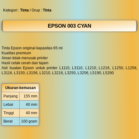
◀︎
...
Kategori :
Tinta
/ Grup :
Tinta
EPSON 003 CYAN
Tinta Epson original kapasitas 65 ml
Kualitas premium
Aman tidak merusak printer
Hasil cetak cerah dan tajam
Asli buatan Epson untuk printer L1110, L3110, L1210, L1216, L1250, L1256,
L3116, L3150, L3156, L3210, L3216, L3250, L3256, L5190, L5290
Ukuran kemasan
Panjang
155 mm
Lebar
40 mm
Tinggi
40 mm
Berat
100 gram