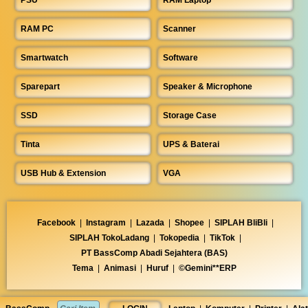
RAM PC
Scanner
Smartwatch
Software
Sparepart
Speaker & Microphone
SSD
Storage Case
Tinta
UPS & Baterai
USB Hub & Extension
VGA
Facebook
|
Instagram
|
Lazada
|
Shopee
|
SIPLAH BliBli
|
SIPLAH TokoLadang
|
Tokopedia
|
TikTok
|
PT BassComp Abadi Sejahtera (BAS)
Tema
|
Animasi
|
Huruf
|
©Gemini**ERP