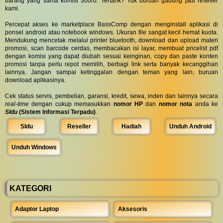
barang yang sama komisi 300rb. Tertarik? Yuk buruan gabung jadi reseller
kami.
Percepat akses ke marketplace BassComp dengan menginstall aplikasi di
ponsel android atau notebook windows. Ukuran file sangat kecil hemat kuota.
Mendukung mencetak melalui printer bluetooth, download dan upload materi
promosi, scan barcode cerdas, membacakan isi layar, membuat pricelist pdf
dengan komisi yang dapat diubah sesuai keinginan, copy dan paste konten
promosi tanpa perlu repot memilih, berbagi link serta banyak kecanggihan
lainnya. Jangan sampai ketinggalan dengan teman yang lain, buruan
download aplikasinya.
Cek status servis, pembelian, garansi, kredit, sewa, inden dan lainnya secara
real-time
dengan cukup memasukkan
nomor HP
dan
nomor nota
anda ke
SIdu
(Sistem Informasi Terpadu)
.
SIdu
Reseller
Hadiah
Unduh Android
Unduh Windows
KATEGORI
Adaptor Laptop
Aksesoris