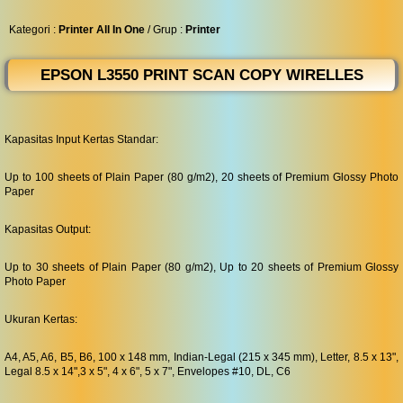
◀︎
...
Kategori :
Printer All In One
/ Grup :
Printer
EPSON L3550 PRINT SCAN COPY WIRELLES
Kapasitas Input Kertas Standar:
Up to 100 sheets of Plain Paper (80 g/m2), 20 sheets of Premium Glossy Photo
Paper
Kapasitas Output:
Up to 30 sheets of Plain Paper (80 g/m2), Up to 20 sheets of Premium Glossy
Photo Paper
Ukuran Kertas:
A4, A5, A6, B5, B6, 100 x 148 mm, Indian-Legal (215 x 345 mm), Letter, 8.5 x 13",
Legal 8.5 x 14",3 x 5", 4 x 6", 5 x 7", Envelopes #10, DL, C6