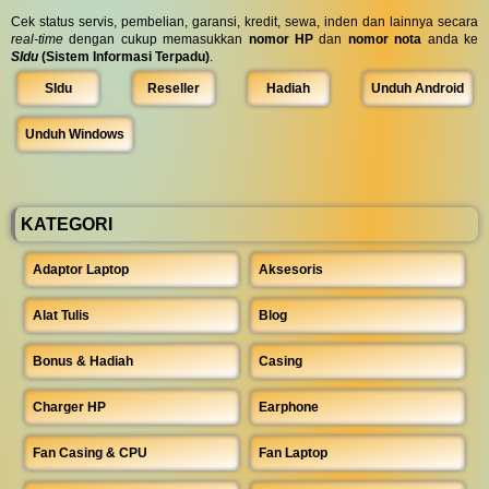
Cek status servis, pembelian, garansi, kredit, sewa, inden dan lainnya secara
real-time
dengan cukup memasukkan
nomor HP
dan
nomor nota
anda ke
SIdu
(Sistem Informasi Terpadu)
.
SIdu
Reseller
Hadiah
Unduh Android
Unduh Windows
KATEGORI
Adaptor Laptop
Aksesoris
Alat Tulis
Blog
Bonus & Hadiah
Casing
Charger HP
Earphone
Fan Casing & CPU
Fan Laptop