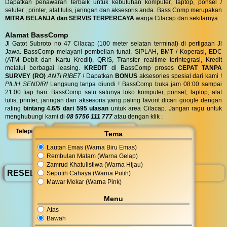
Dapatkan penawaran terbaik untuk kebutuhan komputer, laptop, ponsel /
seluler , printer, alat tulis, jaringan dan aksesoris anda. Bass Comp merupakan
MITRA BELANJA dan SERVIS TERPERCAYA
warga Cilacap dan sekitarnya.
Alamat BassComp
Jl Gatot Subroto no 47 Cilacap (100 meter selatan terminal) di pertigaan Jl
Jawa. BassComp melayani pembelian tunai, SIPLAH, BMT / Koperasi, EDC
(ATM Debit dan Kartu Kredit), QRIS, Transfer realtime terintegrasi, Kredit
melalui berbagai leasing.
KREDIT
di BassComp proses
CEPAT TANPA
SURVEY (RO)
ANTI RIBET !
Dapatkan
BONUS
aksesories spesial dari kami !
PILIH SENDIRI
Langsung tanpa diundi ! BassComp buka jam 08:00 sampai
21:00 tiap hari. BassComp satu satunya toko komputer, ponsel, laptop, alat
tulis, printer, jaringan dan aksesoris yang paling favorit dicari google dengan
rating
bintang 4.6/5 dari 595 ulasan
untuk area Cilacap. Jangan ragu untuk
menghubungi kami di
08 5756 111 777
atau dengan klik :
Telepon
WhatsApp
Peta
Tema
Lautan Emas (Warna Biru Emas)
Rembulan Malam (Warna Gelap)
Zamrud Khatulistiwa (Warna Hijau)
RESELLER BassComp
Seputih Cahaya (Warna Putih)
Mawar Mekar (Warna Pink)
Menu
Atas
Bawah