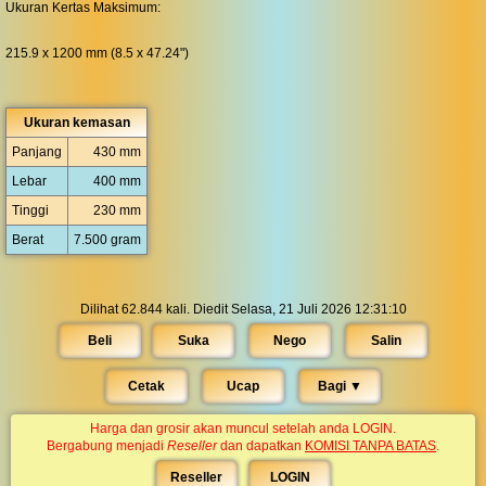
Ukuran Kertas Maksimum:
215.9 x 1200 mm (8.5 x 47.24")
Ukuran kemasan
Panjang
430 mm
Lebar
400 mm
Tinggi
230 mm
Berat
7.500 gram
Dilihat 62.844 kali. Diedit Selasa, 21 Juli 2026 12:31:10
Beli
Suka
Nego
Salin
Cetak
Ucap
Bagi ▼︎
Harga dan grosir akan muncul setelah anda LOGIN.
Bergabung menjadi
Reseller
dan dapatkan
KOMISI TANPA BATAS
.
Reseller
LOGIN