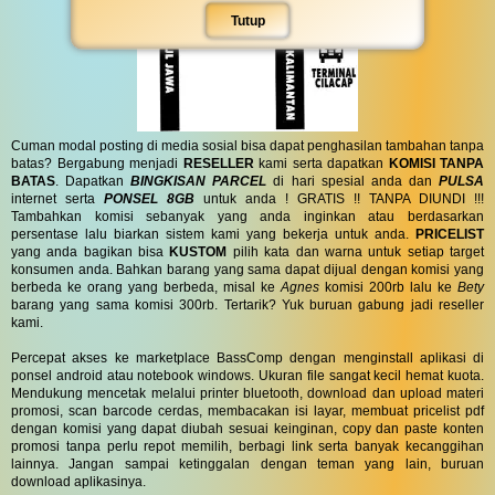
Tutup
Cuman modal posting di media sosial bisa dapat penghasilan tambahan tanpa
batas? Bergabung menjadi
RESELLER
kami serta dapatkan
KOMISI TANPA
BATAS
. Dapatkan
BINGKISAN PARCEL
di hari spesial anda dan
PULSA
internet serta
PONSEL 8GB
untuk anda ! GRATIS !! TANPA DIUNDI !!!
Tambahkan komisi sebanyak yang anda inginkan atau berdasarkan
persentase lalu biarkan sistem kami yang bekerja untuk anda.
PRICELIST
yang anda bagikan bisa
KUSTOM
pilih kata dan warna untuk setiap target
konsumen anda. Bahkan barang yang sama dapat dijual dengan komisi yang
berbeda ke orang yang berbeda, misal ke
Agnes
komisi 200rb lalu ke
Bety
barang yang sama komisi 300rb. Tertarik? Yuk buruan gabung jadi reseller
kami.
Percepat akses ke marketplace BassComp dengan menginstall aplikasi di
ponsel android atau notebook windows. Ukuran file sangat kecil hemat kuota.
Mendukung mencetak melalui printer bluetooth, download dan upload materi
promosi, scan barcode cerdas, membacakan isi layar, membuat pricelist pdf
dengan komisi yang dapat diubah sesuai keinginan, copy dan paste konten
promosi tanpa perlu repot memilih, berbagi link serta banyak kecanggihan
lainnya. Jangan sampai ketinggalan dengan teman yang lain, buruan
download aplikasinya.