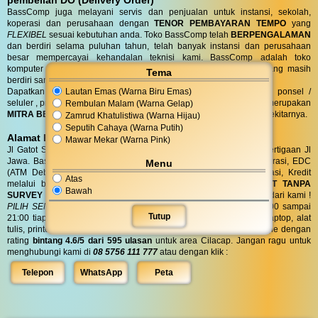
BassComp juga melayani servis dan penjualan untuk instansi, sekolah,
koperasi dan perusahaan dengan
TENOR PEMBAYARAN TEMPO
yang
FLEXIBEL
sesuai kebutuhan anda. Toko BassComp telah
BERPENGALAMAN
dan berdiri selama puluhan tahun, telah banyak instansi dan perusahaan
besar mempercayai kehandalan teknisi kami. BassComp adalah toko
komputer termurah dan terlengkap serta
TERTUA
asli cilacap yang masih
Tema
berdiri sampai saat ini.
Lautan Emas (Warna Biru Emas)
Dapatkan penawaran terbaik untuk kebutuhan komputer, laptop, ponsel /
seluler , printer, alat tulis, jaringan dan aksesoris anda. Bass Comp merupakan
Rembulan Malam (Warna Gelap)
MITRA BELANJA dan SERVIS TERPERCAYA
warga Cilacap dan sekitarnya.
Zamrud Khatulistiwa (Warna Hijau)
Seputih Cahaya (Warna Putih)
Alamat BassComp
Mawar Mekar (Warna Pink)
Jl Gatot Subroto no 47 Cilacap (100 meter selatan terminal) di pertigaan Jl
Jawa. BassComp melayani pembelian tunai, SIPLAH, BMT / Koperasi, EDC
Menu
(ATM Debit dan Kartu Kredit), QRIS, Transfer realtime terintegrasi, Kredit
Atas
melalui berbagai leasing.
KREDIT
di BassComp proses
CEPAT TANPA
Bawah
SURVEY (RO)
ANTI RIBET !
Dapatkan
BONUS
aksesories spesial dari kami !
PILIH SENDIRI
Langsung tanpa diundi ! BassComp buka jam 08:00 sampai
Tutup
21:00 tiap hari. BassComp satu satunya toko komputer, ponsel, laptop, alat
tulis, printer, jaringan dan aksesoris yang paling favorit dicari google dengan
rating
bintang 4.6/5 dari 595 ulasan
untuk area Cilacap. Jangan ragu untuk
menghubungi kami di
08 5756 111 777
atau dengan klik :
Telepon
WhatsApp
Peta