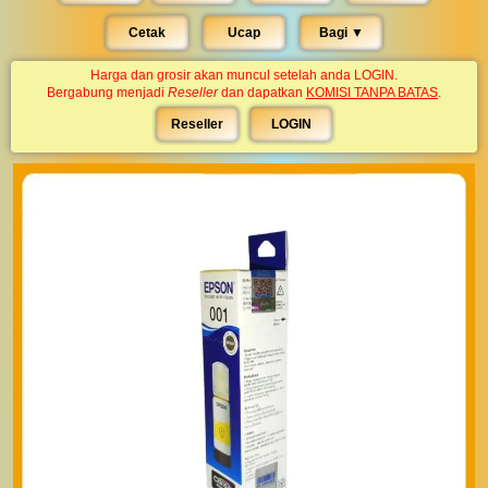
Cetak
Ucap
Bagi ▼︎
Harga dan grosir akan muncul setelah anda LOGIN.
Bergabung menjadi
Reseller
dan dapatkan
KOMISI TANPA BATAS
.
Reseller
LOGIN