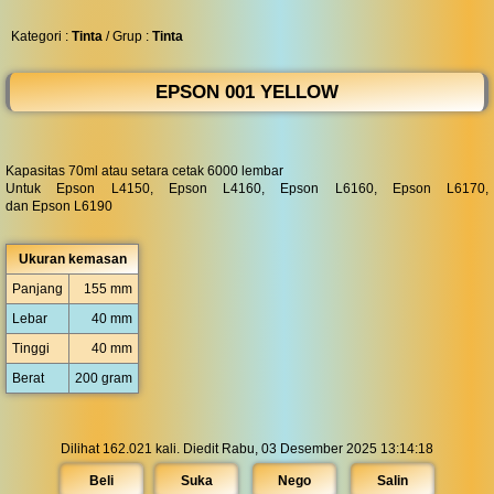
◀︎
...
Kategori :
Tinta
/ Grup :
Tinta
EPSON 001 YELLOW
Kapasitas 70ml atau setara cetak 6000 lembar
Untuk Epson L4150, Epson L4160, Epson L6160, Epson L6170,
dan Epson L6190
Ukuran kemasan
Panjang
155 mm
Lebar
40 mm
Tinggi
40 mm
Berat
200 gram
Dilihat 162.021 kali. Diedit Rabu, 03 Desember 2025 13:14:18
Beli
Suka
Nego
Salin