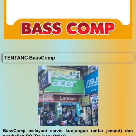
TENTANG BassComp
BassComp melayani servis kunjungan (antar jemput) dan
pembelian DO (Delivery Order)