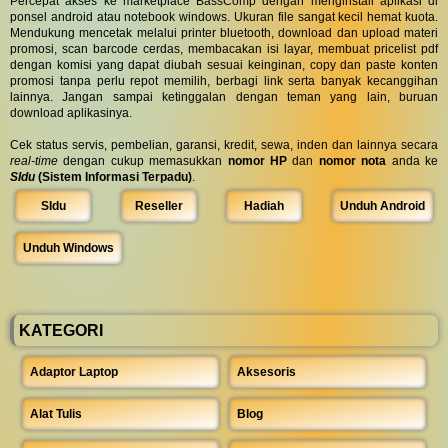
Percepat akses ke marketplace BassComp dengan menginstall aplikasi di
ponsel android atau notebook windows. Ukuran file sangat kecil hemat kuota.
Mendukung mencetak melalui printer bluetooth, download dan upload materi
promosi, scan barcode cerdas, membacakan isi layar, membuat pricelist pdf
dengan komisi yang dapat diubah sesuai keinginan, copy dan paste konten
promosi tanpa perlu repot memilih, berbagi link serta banyak kecanggihan
lainnya. Jangan sampai ketinggalan dengan teman yang lain, buruan
download aplikasinya.
Cek status servis, pembelian, garansi, kredit, sewa, inden dan lainnya secara
real-time
dengan cukup memasukkan
nomor HP
dan
nomor nota
anda ke
SIdu
(Sistem Informasi Terpadu)
.
SIdu
Reseller
Hadiah
Unduh Android
Unduh Windows
KATEGORI
Adaptor Laptop
Aksesoris
Alat Tulis
Blog