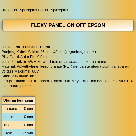
◀︎
...
Kategori :
Sparepart
/ Grup :
Sparepart
FLEXY PANEL ON OFF EPSON
Jumlah Pin: 9 Pin atau 13 Pin
Panjang Kabel: Sekitar 35 cm - 40 cm (tergantung model)
Pitch/Jarak Antar Pin: 0.5 mm
Jenis Konektor: AWM Forward (pin emas searah di kedua ujung)
Material: Polyethylene Terephthalate (PET) dengan tembaga pipih transparan
Voltase Maksimal: 60V
Suhu Maksimal: 80°C
Fungsi Utama: Jalur transmisi daya dan sinyal dari tombol saklar ON/OFF ke
mainboard printer.
Ukuran kemasan
Panjang
0 mm
Lebar
0 mm
Tinggi
0 mm
Berat
0 gram