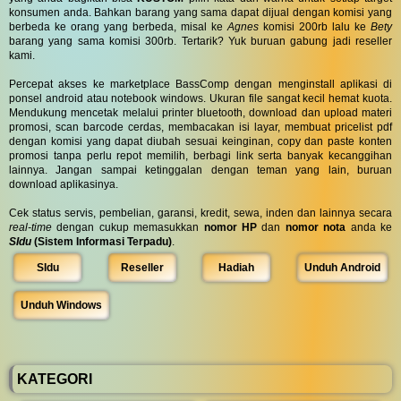
konsumen anda. Bahkan barang yang sama dapat dijual dengan komisi yang
berbeda ke orang yang berbeda, misal ke
Agnes
komisi 200rb lalu ke
Bety
barang yang sama komisi 300rb. Tertarik? Yuk buruan gabung jadi reseller
kami.
Percepat akses ke marketplace BassComp dengan menginstall aplikasi di
ponsel android atau notebook windows. Ukuran file sangat kecil hemat kuota.
Mendukung mencetak melalui printer bluetooth, download dan upload materi
promosi, scan barcode cerdas, membacakan isi layar, membuat pricelist pdf
dengan komisi yang dapat diubah sesuai keinginan, copy dan paste konten
promosi tanpa perlu repot memilih, berbagi link serta banyak kecanggihan
lainnya. Jangan sampai ketinggalan dengan teman yang lain, buruan
download aplikasinya.
Cek status servis, pembelian, garansi, kredit, sewa, inden dan lainnya secara
real-time
dengan cukup memasukkan
nomor HP
dan
nomor nota
anda ke
SIdu
(Sistem Informasi Terpadu)
.
SIdu
Reseller
Hadiah
Unduh Android
Unduh Windows
KATEGORI