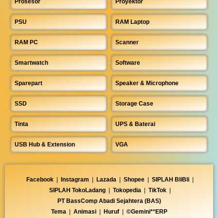
Prosesor
Proyektor
PSU
RAM Laptop
RAM PC
Scanner
Smartwatch
Software
Sparepart
Speaker & Microphone
SSD
Storage Case
Tinta
UPS & Baterai
USB Hub & Extension
VGA
Facebook
|
Instagram
|
Lazada
|
Shopee
|
SIPLAH BliBli
|
SIPLAH TokoLadang
|
Tokopedia
|
TikTok
|
PT BassComp Abadi Sejahtera (BAS)
Tema
|
Animasi
|
Huruf
|
©Gemini**ERP