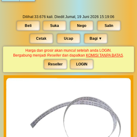
Dilihat 33.676 kali. Diedit Jumat, 19 Juni 2026 15:19:06
Beli
Suka
Nego
Salin
Cetak
Ucap
Bagi ▼︎
Harga dan grosir akan muncul setelah anda LOGIN.
Bergabung menjadi
Reseller
dan dapatkan
KOMISI TANPA BATAS
.
Reseller
LOGIN