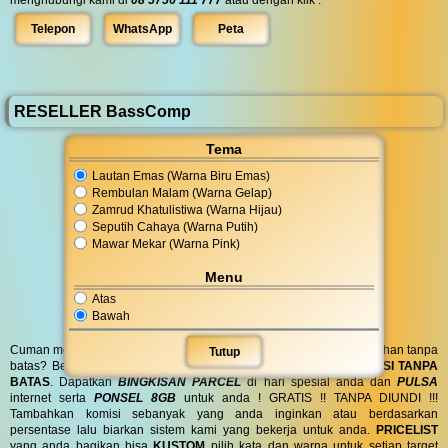
Telepon
WhatsApp
Peta
RESELLER BassComp
Tema
Lautan Emas (Warna Biru Emas)
Rembulan Malam (Warna Gelap)
Zamrud Khatulistiwa (Warna Hijau)
Seputih Cahaya (Warna Putih)
Mawar Mekar (Warna Pink)
Menu
Atas
Bawah
Cuman modal posting di media sosial bisa dapat penghasilan tambahan tanpa
Tutup
batas? Bergabung menjadi
RESELLER
kami serta dapatkan
KOMISI TANPA
BATAS
. Dapatkan
BINGKISAN PARCEL
di hari spesial anda dan
PULSA
internet serta
PONSEL 8GB
untuk anda ! GRATIS !! TANPA DIUNDI !!!
Tambahkan komisi sebanyak yang anda inginkan atau berdasarkan
persentase lalu biarkan sistem kami yang bekerja untuk anda.
PRICELIST
yang anda bagikan bisa
KUSTOM
pilih kata dan warna untuk setiap target