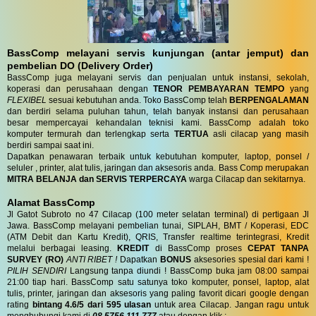
BassComp melayani servis kunjungan (antar jemput) dan
pembelian DO (Delivery Order)
BassComp juga melayani servis dan penjualan untuk instansi, sekolah,
koperasi dan perusahaan dengan
TENOR PEMBAYARAN TEMPO
yang
FLEXIBEL
sesuai kebutuhan anda. Toko BassComp telah
BERPENGALAMAN
dan berdiri selama puluhan tahun, telah banyak instansi dan perusahaan
besar mempercayai kehandalan teknisi kami. BassComp adalah toko
komputer termurah dan terlengkap serta
TERTUA
asli cilacap yang masih
berdiri sampai saat ini.
Dapatkan penawaran terbaik untuk kebutuhan komputer, laptop, ponsel /
seluler , printer, alat tulis, jaringan dan aksesoris anda. Bass Comp merupakan
MITRA BELANJA dan SERVIS TERPERCAYA
warga Cilacap dan sekitarnya.
Alamat BassComp
Jl Gatot Subroto no 47 Cilacap (100 meter selatan terminal) di pertigaan Jl
Jawa. BassComp melayani pembelian tunai, SIPLAH, BMT / Koperasi, EDC
(ATM Debit dan Kartu Kredit), QRIS, Transfer realtime terintegrasi, Kredit
melalui berbagai leasing.
KREDIT
di BassComp proses
CEPAT TANPA
SURVEY (RO)
ANTI RIBET !
Dapatkan
BONUS
aksesories spesial dari kami !
PILIH SENDIRI
Langsung tanpa diundi ! BassComp buka jam 08:00 sampai
21:00 tiap hari. BassComp satu satunya toko komputer, ponsel, laptop, alat
tulis, printer, jaringan dan aksesoris yang paling favorit dicari google dengan
rating
bintang 4.6/5 dari 595 ulasan
untuk area Cilacap. Jangan ragu untuk
menghubungi kami di
08 5756 111 777
atau dengan klik :