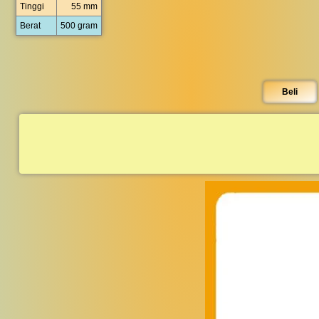
Tinggi
55 mm
Berat
500 gram
Beli