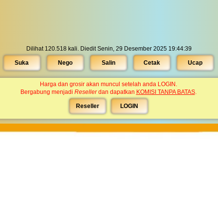
Dilihat 120.518 kali. Diedit Senin, 29 Desember 2025 19:44:39
Suka
Nego
Salin
Cetak
Ucap
Harga dan grosir akan muncul setelah anda LOGIN.
Bergabung menjadi
Reseller
dan dapatkan
KOMISI TANPA BATAS
.
Reseller
LOGIN