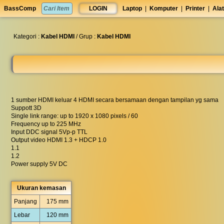
set
BassComp
LOGIN
Laptop
|
Komputer
|
Printer
|
Alat
anti
lelet
◀︎
Kategori :
Kabel HDMI
/ Grup :
Kabel HDMI
1 sumber HDMI keluar 4 HDMI secara bersamaan dengan tampilan yg sama
Suppott 3D
Single link range: up to 1920 x 1080 pixels / 60
Frequency up to 225 MHz
Input DDC signal 5Vp-p TTL
Output video HDMI 1.3 + HDCP 1.0
1.1
1.2
Power supply 5V DC
Ukuran kemasan
Panjang
175 mm
Lebar
120 mm