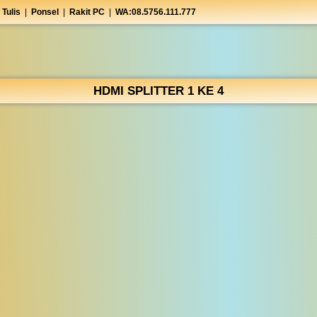
 Tulis
|
Ponsel
|
Rakit PC
|
WA:08.5756.111.777
HDMI SPLITTER 1 KE 4