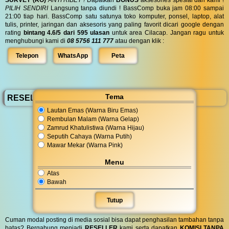
PILIH SENDIRI
Langsung tanpa diundi ! BassComp buka jam 08:00 sampai
21:00 tiap hari. BassComp satu satunya toko komputer, ponsel, laptop, alat
tulis, printer, jaringan dan aksesoris yang paling favorit dicari google dengan
rating
bintang 4.6/5 dari 595 ulasan
untuk area Cilacap. Jangan ragu untuk
menghubungi kami di
08 5756 111 777
atau dengan klik :
Telepon
WhatsApp
Peta
Tema
RESELLER BassComp
Lautan Emas (Warna Biru Emas)
Rembulan Malam (Warna Gelap)
Zamrud Khatulistiwa (Warna Hijau)
Seputih Cahaya (Warna Putih)
Mawar Mekar (Warna Pink)
Menu
Atas
Bawah
Tutup
Cuman modal posting di media sosial bisa dapat penghasilan tambahan tanpa
batas? Bergabung menjadi
RESELLER
kami serta dapatkan
KOMISI TANPA