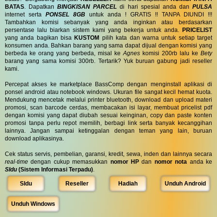
BATAS
. Dapatkan
BINGKISAN PARCEL
di hari spesial anda dan
PULSA
internet serta
PONSEL 8GB
untuk anda ! GRATIS !! TANPA DIUNDI !!!
Tambahkan komisi sebanyak yang anda inginkan atau berdasarkan
persentase lalu biarkan sistem kami yang bekerja untuk anda.
PRICELIST
yang anda bagikan bisa
KUSTOM
pilih kata dan warna untuk setiap target
konsumen anda. Bahkan barang yang sama dapat dijual dengan komisi yang
berbeda ke orang yang berbeda, misal ke
Agnes
komisi 200rb lalu ke
Bety
barang yang sama komisi 300rb. Tertarik? Yuk buruan gabung jadi reseller
kami.
Percepat akses ke marketplace BassComp dengan menginstall aplikasi di
ponsel android atau notebook windows. Ukuran file sangat kecil hemat kuota.
Mendukung mencetak melalui printer bluetooth, download dan upload materi
promosi, scan barcode cerdas, membacakan isi layar, membuat pricelist pdf
dengan komisi yang dapat diubah sesuai keinginan, copy dan paste konten
promosi tanpa perlu repot memilih, berbagi link serta banyak kecanggihan
lainnya. Jangan sampai ketinggalan dengan teman yang lain, buruan
download aplikasinya.
Cek status servis, pembelian, garansi, kredit, sewa, inden dan lainnya secara
real-time
dengan cukup memasukkan
nomor HP
dan
nomor nota
anda ke
SIdu
(Sistem Informasi Terpadu)
.
SIdu
Reseller
Hadiah
Unduh Android
Unduh Windows