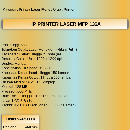
◀︎
...
Kategori :
Printer Laser Mono
/ Grup :
Printer
HP PRINTER LASER MFP 136A
Print, Copy, Scan
Teknologi Cetak: Laser Monokrom (Hitam Putih)
Kecepatan Cetak: Hingga 21 ppm (A4)
Resolusi Cetak: Up to 1200 x 1200 dpi
Duplex: Manual
Konektivitas: Hi-Speed USB 2.0
Kapasitas Kertas Input: Hingga 150 lembar
Kapasitas Kertas Output: Hingga 100 lembar
Ukuran Media: A4, A5, B5, Amplop
Memori: 128 MB
Prosesor: 600 MHz
Duty Cycle: Hingga 10.000 halaman/bulan
Layar: LCD 2-Baris
Kartrid: HP 110A Black Toner (~1.500 halaman)
Ukuran kemasan
Panjang
460 mm