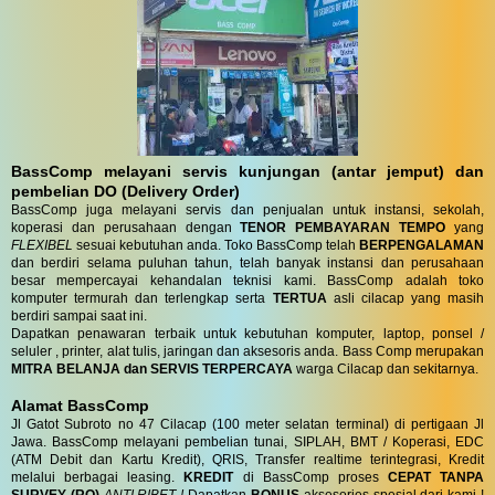
BassComp melayani servis kunjungan (antar jemput) dan
pembelian DO (Delivery Order)
BassComp juga melayani servis dan penjualan untuk instansi, sekolah,
koperasi dan perusahaan dengan
TENOR PEMBAYARAN TEMPO
yang
FLEXIBEL
sesuai kebutuhan anda. Toko BassComp telah
BERPENGALAMAN
dan berdiri selama puluhan tahun, telah banyak instansi dan perusahaan
besar mempercayai kehandalan teknisi kami. BassComp adalah toko
komputer termurah dan terlengkap serta
TERTUA
asli cilacap yang masih
berdiri sampai saat ini.
Dapatkan penawaran terbaik untuk kebutuhan komputer, laptop, ponsel /
seluler , printer, alat tulis, jaringan dan aksesoris anda. Bass Comp merupakan
MITRA BELANJA dan SERVIS TERPERCAYA
warga Cilacap dan sekitarnya.
Alamat BassComp
Jl Gatot Subroto no 47 Cilacap (100 meter selatan terminal) di pertigaan Jl
Jawa. BassComp melayani pembelian tunai, SIPLAH, BMT / Koperasi, EDC
(ATM Debit dan Kartu Kredit), QRIS, Transfer realtime terintegrasi, Kredit
melalui berbagai leasing.
KREDIT
di BassComp proses
CEPAT TANPA
SURVEY (RO)
ANTI RIBET !
Dapatkan
BONUS
aksesories spesial dari kami !