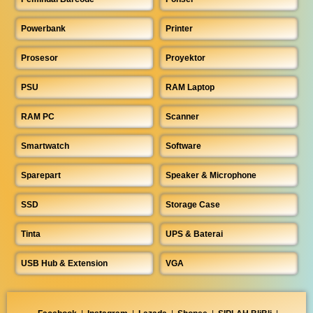
Powerbank
Printer
Prosesor
Proyektor
PSU
RAM Laptop
RAM PC
Scanner
Smartwatch
Software
Sparepart
Speaker & Microphone
SSD
Storage Case
Tinta
UPS & Baterai
USB Hub & Extension
VGA