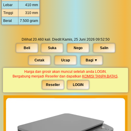
Lebar
410 mm
Tinggi
310 mm
Berat
7.500 gram
Dilihat 20.460 kali. Diedit Kamis, 25 Juni 2026 09:52:50
Beli
Suka
Nego
Salin
Cetak
Ucap
Bagi ▼︎
Harga dan grosir akan muncul setelah anda LOGIN.
Bergabung menjadi
Reseller
dan dapatkan
KOMISI TANPA BATAS
.
Reseller
LOGIN