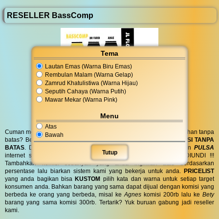
RESELLER BassComp
Tema
Lautan Emas (Warna Biru Emas)
Rembulan Malam (Warna Gelap)
Zamrud Khatulistiwa (Warna Hijau)
Seputih Cahaya (Warna Putih)
Mawar Mekar (Warna Pink)
Menu
Atas
Cuman modal posting di media sosial bisa dapat penghasilan tambahan tanpa
Bawah
batas? Bergabung menjadi
RESELLER
kami serta dapatkan
KOMISI TANPA
BATAS
. Dapatkan
BINGKISAN PARCEL
di hari spesial anda dan
PULSA
Tutup
internet serta
PONSEL 8GB
untuk anda ! GRATIS !! TANPA DIUNDI !!!
Tambahkan komisi sebanyak yang anda inginkan atau berdasarkan
persentase lalu biarkan sistem kami yang bekerja untuk anda.
PRICELIST
yang anda bagikan bisa
KUSTOM
pilih kata dan warna untuk setiap target
konsumen anda. Bahkan barang yang sama dapat dijual dengan komisi yang
berbeda ke orang yang berbeda, misal ke
Agnes
komisi 200rb lalu ke
Bety
barang yang sama komisi 300rb. Tertarik? Yuk buruan gabung jadi reseller
kami.