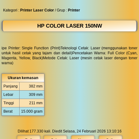
◀︎
...
Kategori :
Printer Laser Color
/ Grup :
Printer
HP COLOR LASER 150NW
ipe Printer: Single Function (Print)Teknologi Cetak: Laser (menggunakan toner
untuk hasil cetak yang tajam dan detail)Pencetakan Warna: Full Color (Cyan,
Magenta, Yellow, Black)Metode Cetak: Laser (mesin cetak laser dengan toner
warna)
Ukuran kemasan
Panjang
382 mm
Lebar
309 mm
Tinggi
211 mm
Berat
15.000 gram
Dilihat 177.330 kali. Diedit Selasa, 24 Februari 2026 13:10:16