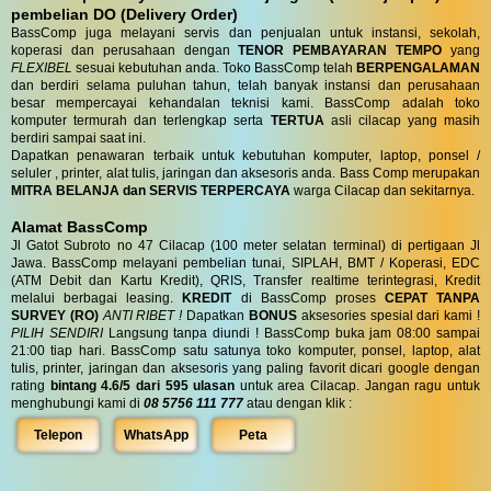
pembelian DO (Delivery Order)
BassComp juga melayani servis dan penjualan untuk instansi, sekolah,
koperasi dan perusahaan dengan
TENOR PEMBAYARAN TEMPO
yang
FLEXIBEL
sesuai kebutuhan anda. Toko BassComp telah
BERPENGALAMAN
dan berdiri selama puluhan tahun, telah banyak instansi dan perusahaan
besar mempercayai kehandalan teknisi kami. BassComp adalah toko
komputer termurah dan terlengkap serta
TERTUA
asli cilacap yang masih
berdiri sampai saat ini.
Dapatkan penawaran terbaik untuk kebutuhan komputer, laptop, ponsel /
seluler , printer, alat tulis, jaringan dan aksesoris anda. Bass Comp merupakan
MITRA BELANJA dan SERVIS TERPERCAYA
warga Cilacap dan sekitarnya.
Alamat BassComp
Jl Gatot Subroto no 47 Cilacap (100 meter selatan terminal) di pertigaan Jl
Jawa. BassComp melayani pembelian tunai, SIPLAH, BMT / Koperasi, EDC
(ATM Debit dan Kartu Kredit), QRIS, Transfer realtime terintegrasi, Kredit
melalui berbagai leasing.
KREDIT
di BassComp proses
CEPAT TANPA
SURVEY (RO)
ANTI RIBET !
Dapatkan
BONUS
aksesories spesial dari kami !
PILIH SENDIRI
Langsung tanpa diundi ! BassComp buka jam 08:00 sampai
21:00 tiap hari. BassComp satu satunya toko komputer, ponsel, laptop, alat
tulis, printer, jaringan dan aksesoris yang paling favorit dicari google dengan
rating
bintang 4.6/5 dari 595 ulasan
untuk area Cilacap. Jangan ragu untuk
menghubungi kami di
08 5756 111 777
atau dengan klik :
Telepon
WhatsApp
Peta