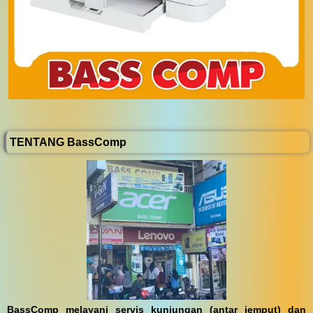
TENTANG BassComp
BassComp melayani servis kunjungan (antar jemput) dan