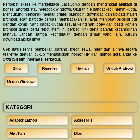
Percepat akses ke marketplace BassComp dengan menginstall aplikasi di
ponsel android atau notebook windows. Ukuran file sangat kecil hemat kuota.
Mendukung mencetak melalui printer bluetooth, download dan upload materi
promosi, scan barcode cerdas, membacakan isi layar, membuat pricelist pdf
dengan komisi yang dapat diubah sesuai keinginan, copy dan paste konten
promosi tanpa perlu repot memilih, berbagi link serta banyak kecanggihan
lainnya. Jangan sampai ketinggalan dengan teman yang lain, buruan
download aplikasinya.
Cek status servis, pembelian, garansi, kredit, sewa, inden dan lainnya secara
real-time
dengan cukup memasukkan
nomor HP
dan
nomor nota
anda ke
SIdu
(Sistem Informasi Terpadu)
.
SIdu
Reseller
Hadiah
Unduh Android
Unduh Windows
KATEGORI
Adaptor Laptop
Aksesoris
Alat Tulis
Blog