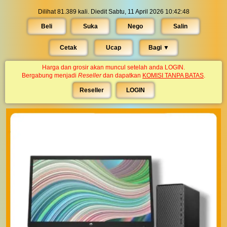
Dilihat 81.389 kali. Diedit Sabtu, 11 April 2026 10:42:48
Beli
Suka
Nego
Salin
Cetak
Ucap
Bagi ▼︎
Harga dan grosir akan muncul setelah anda LOGIN.
Bergabung menjadi
Reseller
dan dapatkan
KOMISI TANPA BATAS
.
Reseller
LOGIN