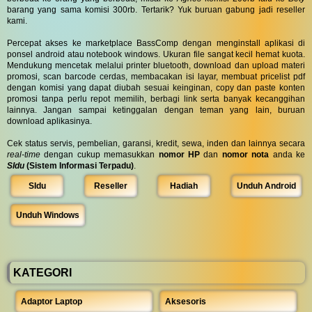
barang yang sama komisi 300rb. Tertarik? Yuk buruan gabung jadi reseller
kami.
Percepat akses ke marketplace BassComp dengan menginstall aplikasi di
ponsel android atau notebook windows. Ukuran file sangat kecil hemat kuota.
Mendukung mencetak melalui printer bluetooth, download dan upload materi
promosi, scan barcode cerdas, membacakan isi layar, membuat pricelist pdf
dengan komisi yang dapat diubah sesuai keinginan, copy dan paste konten
promosi tanpa perlu repot memilih, berbagi link serta banyak kecanggihan
lainnya. Jangan sampai ketinggalan dengan teman yang lain, buruan
download aplikasinya.
Cek status servis, pembelian, garansi, kredit, sewa, inden dan lainnya secara
real-time
dengan cukup memasukkan
nomor HP
dan
nomor nota
anda ke
SIdu
(Sistem Informasi Terpadu)
.
SIdu
Reseller
Hadiah
Unduh Android
Unduh Windows
KATEGORI
Adaptor Laptop
Aksesoris