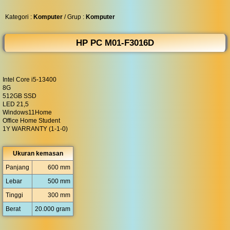
◀︎
...
Kategori :
Komputer
/ Grup :
Komputer
HP PC M01-F3016D
Intel Core i5-13400
8G
512GB SSD
LED 21,5
Windows11Home
Office Home Student
1Y WARRANTY (1-1-0)
Ukuran kemasan
Panjang
600 mm
Lebar
500 mm
Tinggi
300 mm
Berat
20.000 gram