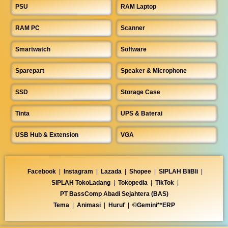
PSU
RAM Laptop
RAM PC
Scanner
Smartwatch
Software
Sparepart
Speaker & Microphone
SSD
Storage Case
Tinta
UPS & Baterai
USB Hub & Extension
VGA
Facebook
|
Instagram
|
Lazada
|
Shopee
|
SIPLAH BliBli
|
SIPLAH TokoLadang
|
Tokopedia
|
TikTok
|
PT BassComp Abadi Sejahtera (BAS)
Tema
|
Animasi
|
Huruf
|
©Gemini**ERP