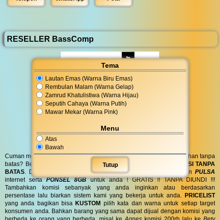
RESELLER BassComp
Tema
Lautan Emas (Warna Biru Emas)
Rembulan Malam (Warna Gelap)
Zamrud Khatulistiwa (Warna Hijau)
Seputih Cahaya (Warna Putih)
Mawar Mekar (Warna Pink)
Menu
Atas
Bawah
Cuman modal posting di media sosial bisa dapat penghasilan tambahan tanpa
batas? Bergabung menjadi
RESELLER
kami serta dapatkan
KOMISI TANPA
Tutup
BATAS
. Dapatkan
BINGKISAN PARCEL
di hari spesial anda dan
PULSA
internet serta
PONSEL 8GB
untuk anda ! GRATIS !! TANPA DIUNDI !!!
Tambahkan komisi sebanyak yang anda inginkan atau berdasarkan
persentase lalu biarkan sistem kami yang bekerja untuk anda.
PRICELIST
yang anda bagikan bisa
KUSTOM
pilih kata dan warna untuk setiap target
konsumen anda. Bahkan barang yang sama dapat dijual dengan komisi yang
berbeda ke orang yang berbeda, misal ke
Agnes
komisi 200rb lalu ke
Bety