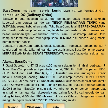
BassComp melayani servis kunjungan (antar jemput) dan
pembelian DO (Delivery Order)
BassComp juga melayani servis dan penjualan untuk instansi, sekolah,
koperasi dan perusahaan dengan
TENOR PEMBAYARAN TEMPO
yang
FLEXIBEL
sesuai kebutuhan anda. Toko BassComp telah
BERPENGALAMAN
dan berdiri selama puluhan tahun, telah banyak instansi dan perusahaan
besar mempercayai kehandalan teknisi kami. BassComp adalah toko
komputer termurah dan terlengkap serta
TERTUA
asli cilacap yang masih
berdiri sampai saat ini.
Dapatkan penawaran terbaik untuk kebutuhan komputer, laptop, ponsel /
seluler , printer, alat tulis, jaringan dan aksesoris anda. Bass Comp merupakan
MITRA BELANJA dan SERVIS TERPERCAYA
warga Cilacap dan sekitarnya.
Alamat BassComp
Jl Gatot Subroto no 47 Cilacap (100 meter selatan terminal) di pertigaan Jl
Jawa. BassComp melayani pembelian tunai, SIPLAH, BMT / Koperasi, EDC
(ATM Debit dan Kartu Kredit), QRIS, Transfer realtime terintegrasi, Kredit
melalui berbagai leasing.
KREDIT
di BassComp proses
CEPAT TANPA
SURVEY (RO)
ANTI RIBET !
Dapatkan
BONUS
aksesories spesial dari kami !
PILIH SENDIRI
Langsung tanpa diundi ! BassComp buka jam 08:00 sampai
21:00 tiap hari. BassComp satu satunya toko komputer, ponsel, laptop, alat
tulis, printer, jaringan dan aksesoris yang paling favorit dicari google dengan
rating
bintang 4.6/5 dari 595 ulasan
untuk area Cilacap. Jangan ragu untuk
menghubungi kami di
08 5756 111 777
atau dengan klik :
Telepon
WhatsApp
Peta