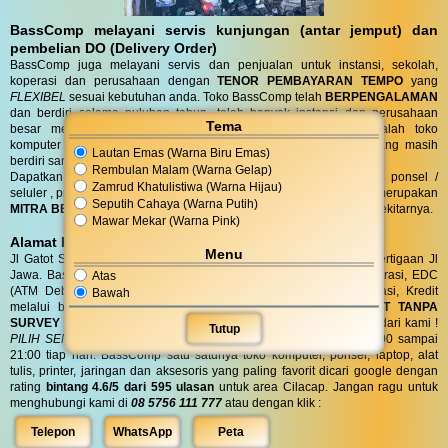
BassComp melayani servis kunjungan (antar jemput) dan
pembelian DO (Delivery Order)
BassComp juga melayani servis dan penjualan untuk instansi, sekolah,
koperasi dan perusahaan dengan
TENOR PEMBAYARAN TEMPO
yang
FLEXIBEL
sesuai kebutuhan anda. Toko BassComp telah
BERPENGALAMAN
dan berdiri selama puluhan tahun, telah banyak instansi dan perusahaan
Tema
besar mempercayai kehandalan teknisi kami. BassComp adalah toko
komputer termurah dan terlengkap serta
TERTUA
asli cilacap yang masih
Lautan Emas (Warna Biru Emas)
berdiri sampai saat ini.
Rembulan Malam (Warna Gelap)
Dapatkan penawaran terbaik untuk kebutuhan komputer, laptop, ponsel /
Zamrud Khatulistiwa (Warna Hijau)
seluler , printer, alat tulis, jaringan dan aksesoris anda. Bass Comp merupakan
Seputih Cahaya (Warna Putih)
MITRA BELANJA dan SERVIS TERPERCAYA
warga Cilacap dan sekitarnya.
Mawar Mekar (Warna Pink)
Alamat BassComp
Menu
Jl Gatot Subroto no 47 Cilacap (100 meter selatan terminal) di pertigaan Jl
Jawa. BassComp melayani pembelian tunai, SIPLAH, BMT / Koperasi, EDC
Atas
(ATM Debit dan Kartu Kredit), QRIS, Transfer realtime terintegrasi, Kredit
Bawah
melalui berbagai leasing.
KREDIT
di BassComp proses
CEPAT TANPA
SURVEY (RO)
ANTI RIBET !
Dapatkan
BONUS
aksesories spesial dari kami !
Tutup
PILIH SENDIRI
Langsung tanpa diundi ! BassComp buka jam 08:00 sampai
21:00 tiap hari. BassComp satu satunya toko komputer, ponsel, laptop, alat
tulis, printer, jaringan dan aksesoris yang paling favorit dicari google dengan
rating
bintang 4.6/5 dari 595 ulasan
untuk area Cilacap. Jangan ragu untuk
menghubungi kami di
08 5756 111 777
atau dengan klik :
Telepon
WhatsApp
Peta