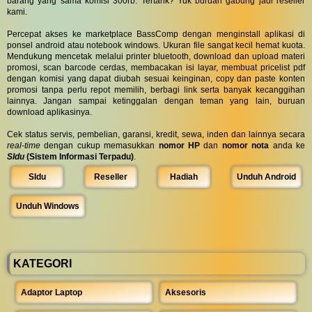
barang yang sama komisi 300rb. Tertarik? Yuk buruan gabung jadi reseller
kami.
Percepat akses ke marketplace BassComp dengan menginstall aplikasi di
ponsel android atau notebook windows. Ukuran file sangat kecil hemat kuota.
Mendukung mencetak melalui printer bluetooth, download dan upload materi
promosi, scan barcode cerdas, membacakan isi layar, membuat pricelist pdf
dengan komisi yang dapat diubah sesuai keinginan, copy dan paste konten
promosi tanpa perlu repot memilih, berbagi link serta banyak kecanggihan
lainnya. Jangan sampai ketinggalan dengan teman yang lain, buruan
download aplikasinya.
Cek status servis, pembelian, garansi, kredit, sewa, inden dan lainnya secara
real-time
dengan cukup memasukkan
nomor HP
dan
nomor nota
anda ke
SIdu
(Sistem Informasi Terpadu)
.
SIdu
Reseller
Hadiah
Unduh Android
Unduh Windows
KATEGORI
Adaptor Laptop
Aksesoris