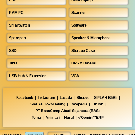
RAM PC
Scanner
Smartwatch
Software
Sparepart
Speaker & Microphone
SSD
Storage Case
Tinta
UPS & Baterai
USB Hub & Extension
VGA
Facebook
|
Instagram
|
Lazada
|
Shopee
|
SIPLAH BliBli
|
SIPLAH TokoLadang
|
Tokopedia
|
TikTok
|
PT BassComp Abadi Sejahtera (BAS)
Tema
|
Animasi
|
Huruf
|
©Gemini**ERP