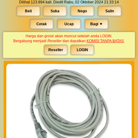
Dilihat 123.894 kali. Diedit Rabu, 02 Oktober 2024 21:33:14
Beli
Suka
Nego
Salin
Cetak
Ucap
Bagi ▼︎
Harga dan grosir akan muncul setelah anda LOGIN.
Bergabung menjadi
Reseller
dan dapatkan
KOMISI TANPA BATAS
.
Reseller
LOGIN