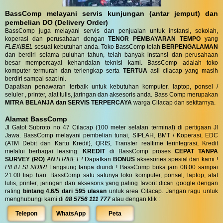
BassComp melayani servis kunjungan (antar jemput) dan
pembelian DO (Delivery Order)
BassComp juga melayani servis dan penjualan untuk instansi, sekolah,
koperasi dan perusahaan dengan
TENOR PEMBAYARAN TEMPO
yang
FLEXIBEL
sesuai kebutuhan anda. Toko BassComp telah
BERPENGALAMAN
dan berdiri selama puluhan tahun, telah banyak instansi dan perusahaan
besar mempercayai kehandalan teknisi kami. BassComp adalah toko
komputer termurah dan terlengkap serta
TERTUA
asli cilacap yang masih
berdiri sampai saat ini.
Dapatkan penawaran terbaik untuk kebutuhan komputer, laptop, ponsel /
seluler , printer, alat tulis, jaringan dan aksesoris anda. Bass Comp merupakan
MITRA BELANJA dan SERVIS TERPERCAYA
warga Cilacap dan sekitarnya.
Alamat BassComp
Jl Gatot Subroto no 47 Cilacap (100 meter selatan terminal) di pertigaan Jl
Jawa. BassComp melayani pembelian tunai, SIPLAH, BMT / Koperasi, EDC
(ATM Debit dan Kartu Kredit), QRIS, Transfer realtime terintegrasi, Kredit
melalui berbagai leasing.
KREDIT
di BassComp proses
CEPAT TANPA
SURVEY (RO)
ANTI RIBET !
Dapatkan
BONUS
aksesories spesial dari kami !
PILIH SENDIRI
Langsung tanpa diundi ! BassComp buka jam 08:00 sampai
21:00 tiap hari. BassComp satu satunya toko komputer, ponsel, laptop, alat
tulis, printer, jaringan dan aksesoris yang paling favorit dicari google dengan
rating
bintang 4.6/5 dari 595 ulasan
untuk area Cilacap. Jangan ragu untuk
menghubungi kami di
08 5756 111 777
atau dengan klik :
Telepon
WhatsApp
Peta