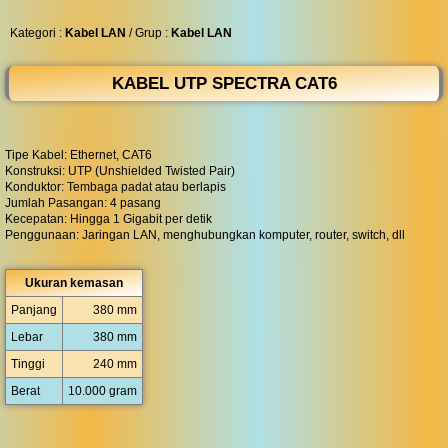
◀︎
...
Kategori :
Kabel LAN
/ Grup :
Kabel LAN
KABEL UTP SPECTRA CAT6
Tipe Kabel: Ethernet, CAT6
Konstruksi: UTP (Unshielded Twisted Pair)
Konduktor: Tembaga padat atau berlapis
Jumlah Pasangan: 4 pasang
Kecepatan: Hingga 1 Gigabit per detik
Penggunaan: Jaringan LAN, menghubungkan komputer, router, switch, dll
Ukuran kemasan
Panjang
380 mm
Lebar
380 mm
Tinggi
240 mm
Berat
10.000 gram