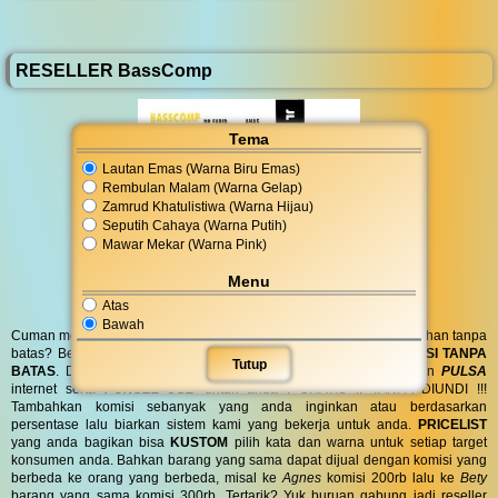
RESELLER BassComp
Tema
Lautan Emas (Warna Biru Emas)
Rembulan Malam (Warna Gelap)
Zamrud Khatulistiwa (Warna Hijau)
Seputih Cahaya (Warna Putih)
Mawar Mekar (Warna Pink)
Menu
Atas
Bawah
Cuman modal posting di media sosial bisa dapat penghasilan tambahan tanpa
batas? Bergabung menjadi
RESELLER
kami serta dapatkan
KOMISI TANPA
Tutup
BATAS
. Dapatkan
BINGKISAN PARCEL
di hari spesial anda dan
PULSA
internet serta
PONSEL 8GB
untuk anda ! GRATIS !! TANPA DIUNDI !!!
Tambahkan komisi sebanyak yang anda inginkan atau berdasarkan
persentase lalu biarkan sistem kami yang bekerja untuk anda.
PRICELIST
yang anda bagikan bisa
KUSTOM
pilih kata dan warna untuk setiap target
konsumen anda. Bahkan barang yang sama dapat dijual dengan komisi yang
berbeda ke orang yang berbeda, misal ke
Agnes
komisi 200rb lalu ke
Bety
barang yang sama komisi 300rb. Tertarik? Yuk buruan gabung jadi reseller