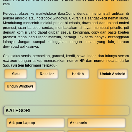
kami.
Percepat akses ke marketplace BassComp dengan menginstall aplikasi di
ponsel android atau notebook windows. Ukuran file sangat kecil hemat kuota.
Mendukung mencetak melalui printer bluetooth, download dan upload materi
promosi, scan barcode cerdas, membacakan isi layar, membuat pricelist pdf
dengan komisi yang dapat diubah sesuai keinginan, copy dan paste konten
promosi tanpa perlu repot memilih, berbagi link serta banyak kecanggihan
lainnya. Jangan sampai ketinggalan dengan teman yang lain, buruan
download aplikasinya.
Cek status servis, pembelian, garansi, kredit, sewa, inden dan lainnya secara
real-time
dengan cukup memasukkan
nomor HP
dan
nomor nota
anda ke
SIdu
(Sistem Informasi Terpadu)
.
SIdu
Reseller
Hadiah
Unduh Android
Unduh Windows
KATEGORI
Adaptor Laptop
Aksesoris