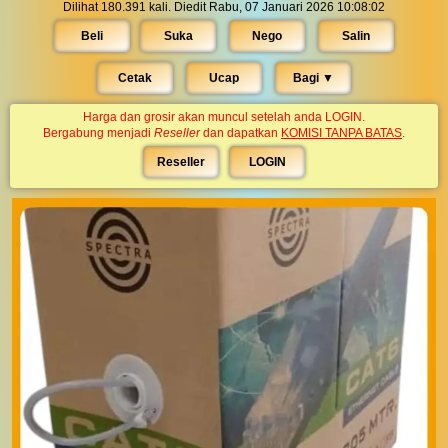
Dilihat 180.391 kali. Diedit Rabu, 07 Januari 2026 10:08:02
Beli
Suka
Nego
Salin
Cetak
Ucap
Bagi ▼︎
Harga dan grosir akan muncul setelah anda LOGIN.
Bergabung menjadi
Reseller
dan dapatkan
KOMISI TANPA BATAS
.
Reseller
LOGIN