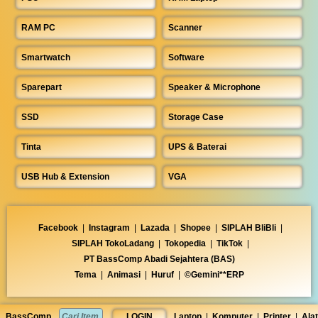
RAM PC
Scanner
Smartwatch
Software
Sparepart
Speaker & Microphone
SSD
Storage Case
Tinta
UPS & Baterai
USB Hub & Extension
VGA
Facebook
|
Instagram
|
Lazada
|
Shopee
|
SIPLAH BliBli
|
SIPLAH TokoLadang
|
Tokopedia
|
TikTok
|
PT BassComp Abadi Sejahtera (BAS)
Tema
|
Animasi
|
Huruf
|
©Gemini**ERP
BassComp
LOGIN
Laptop
|
Komputer
|
Printer
|
Alat