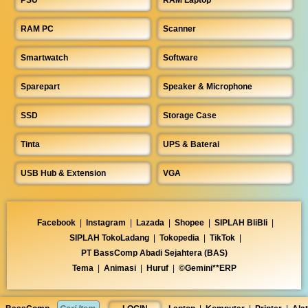
RAM PC
Scanner
Smartwatch
Software
Sparepart
Speaker & Microphone
SSD
Storage Case
Tinta
UPS & Baterai
USB Hub & Extension
VGA
Facebook
|
Instagram
|
Lazada
|
Shopee
|
SIPLAH BliBli
|
SIPLAH TokoLadang
|
Tokopedia
|
TikTok
|
PT BassComp Abadi Sejahtera (BAS)
Tema
|
Animasi
|
Huruf
|
©Gemini**ERP