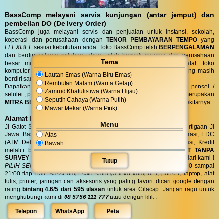
BassComp melayani servis kunjungan (antar jemput) dan
pembelian DO (Delivery Order)
BassComp juga melayani servis dan penjualan untuk instansi, sekolah,
koperasi dan perusahaan dengan
TENOR PEMBAYARAN TEMPO
yang
FLEXIBEL
sesuai kebutuhan anda. Toko BassComp telah
BERPENGALAMAN
dan berdiri selama puluhan tahun, telah banyak instansi dan perusahaan
Tema
besar mempercayai kehandalan teknisi kami. BassComp adalah toko
komputer termurah dan terlengkap serta
TERTUA
asli cilacap yang masih
Lautan Emas (Warna Biru Emas)
berdiri sampai saat ini.
Rembulan Malam (Warna Gelap)
Dapatkan penawaran terbaik untuk kebutuhan komputer, laptop, ponsel /
Zamrud Khatulistiwa (Warna Hijau)
seluler , printer, alat tulis, jaringan dan aksesoris anda. Bass Comp merupakan
Seputih Cahaya (Warna Putih)
MITRA BELANJA dan SERVIS TERPERCAYA
warga Cilacap dan sekitarnya.
Mawar Mekar (Warna Pink)
Alamat BassComp
Menu
Jl Gatot Subroto no 47 Cilacap (100 meter selatan terminal) di pertigaan Jl
Jawa. BassComp melayani pembelian tunai, SIPLAH, BMT / Koperasi, EDC
Atas
(ATM Debit dan Kartu Kredit), QRIS, Transfer realtime terintegrasi, Kredit
Bawah
melalui berbagai leasing.
KREDIT
di BassComp proses
CEPAT TANPA
SURVEY (RO)
ANTI RIBET !
Dapatkan
BONUS
aksesories spesial dari kami !
Tutup
PILIH SENDIRI
Langsung tanpa diundi ! BassComp buka jam 08:00 sampai
21:00 tiap hari. BassComp satu satunya toko komputer, ponsel, laptop, alat
tulis, printer, jaringan dan aksesoris yang paling favorit dicari google dengan
rating
bintang 4.6/5 dari 595 ulasan
untuk area Cilacap. Jangan ragu untuk
menghubungi kami di
08 5756 111 777
atau dengan klik :
Telepon
WhatsApp
Peta