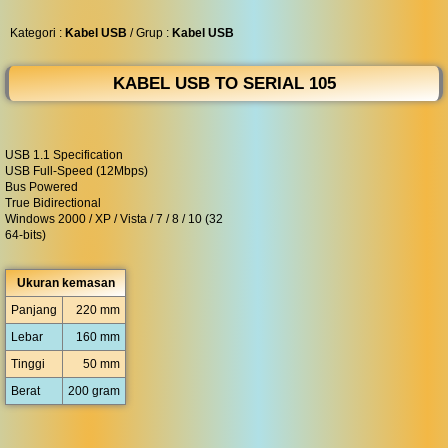
◀︎
...
Kategori :
Kabel USB
/ Grup :
Kabel USB
KABEL USB TO SERIAL 105
USB 1.1 Specification
USB Full-Speed (12Mbps)
Bus Powered
True Bidirectional
Windows 2000 / XP / Vista / 7 / 8 / 10 (32
64-bits)
Ukuran kemasan
Panjang
220 mm
Lebar
160 mm
Tinggi
50 mm
Berat
200 gram