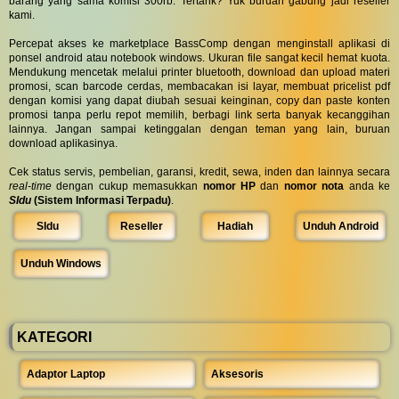
barang yang sama komisi 300rb. Tertarik? Yuk buruan gabung jadi reseller
kami.
Percepat akses ke marketplace BassComp dengan menginstall aplikasi di
ponsel android atau notebook windows. Ukuran file sangat kecil hemat kuota.
Mendukung mencetak melalui printer bluetooth, download dan upload materi
promosi, scan barcode cerdas, membacakan isi layar, membuat pricelist pdf
dengan komisi yang dapat diubah sesuai keinginan, copy dan paste konten
promosi tanpa perlu repot memilih, berbagi link serta banyak kecanggihan
lainnya. Jangan sampai ketinggalan dengan teman yang lain, buruan
download aplikasinya.
Cek status servis, pembelian, garansi, kredit, sewa, inden dan lainnya secara
real-time
dengan cukup memasukkan
nomor HP
dan
nomor nota
anda ke
SIdu
(Sistem Informasi Terpadu)
.
SIdu
Reseller
Hadiah
Unduh Android
Unduh Windows
KATEGORI
Adaptor Laptop
Aksesoris