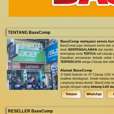
TENTANG BassComp
BassComp melayani servis kunj
BassComp juga melayani servis dan p
telah
BERPENGALAMAN
dan berdiri
terlengkap serta
TERTUA
asli cilacap 
Dapatkan penawaran terbaik untuk ke
TERPERCAYA
warga Cilacap dan seki
Alamat BassComp
Jl Gatot Subroto no 47 Cilacap (100 m
realtime terintegrasi, Kredit melalui 
Langsung tanpa diundi ! BassComp buka 
google dengan rating
bintang 4.6/5 da
Telepon
WhatsApp
RESELLER BassComp