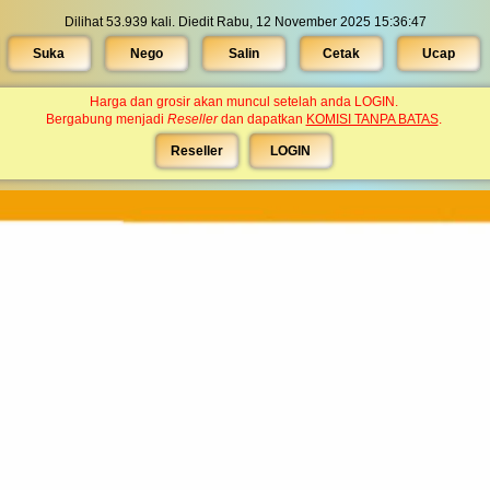
Dilihat 53.939 kali. Diedit Rabu, 12 November 2025 15:36:47
Suka
Nego
Salin
Cetak
Ucap
Harga dan grosir akan muncul setelah anda LOGIN.
Bergabung menjadi
Reseller
dan dapatkan
KOMISI TANPA BATAS
.
Reseller
LOGIN