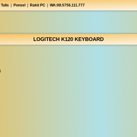
 Tulis
|
Ponsel
|
Rakit PC
|
WA:08.5756.111.777
LOGITECH K120 KEYBOARD
1