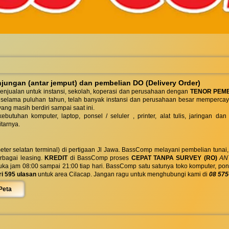
ungan (antar jemput) dan pembelian DO (Delivery Order)
enjualan untuk instansi, sekolah, koperasi dan perusahaan dengan
TENOR PEM
 selama puluhan tahun, telah banyak instansi dan perusahaan besar mempercay
yang masih berdiri sampai saat ini.
butuhan komputer, laptop, ponsel / seluler , printer, alat tulis, jaringan
tarnya.
eter selatan terminal) di pertigaan Jl Jawa. BassComp melayani pembelian tunai
berbagai leasing.
KREDIT
di BassComp proses
CEPAT TANPA SURVEY (RO)
ANT
jam 08:00 sampai 21:00 tiap hari. BassComp satu satunya toko komputer, ponsel, la
ri 595 ulasan
untuk area Cilacap. Jangan ragu untuk menghubungi kami di
08 575
Peta