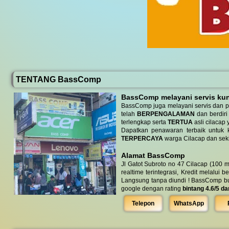
TENTANG BassComp
BassComp melayani servis kunj
BassComp juga melayani servis dan p
telah
BERPENGALAMAN
dan berdiri
terlengkap serta
TERTUA
asli cilacap 
Dapatkan penawaran terbaik untuk ke
TERPERCAYA
warga Cilacap dan seki
Alamat BassComp
Jl Gatot Subroto no 47 Cilacap (100 m
realtime terintegrasi, Kredit melalui 
Langsung tanpa diundi ! BassComp buka 
google dengan rating
bintang 4.6/5 da
Telepon
WhatsApp