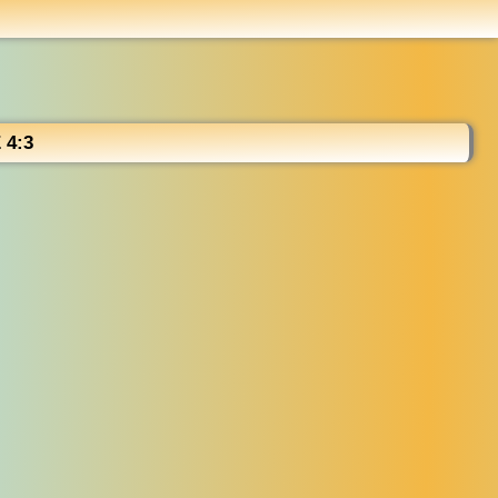
...
4:3