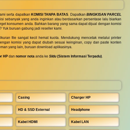
ami serta dapatkan
KOMISI TANPA BATAS
. Dapatkan
BINGKISAN PARCEL
si sebanyak yang anda inginkan atau berdasarkan persentase lalu biarkan
 target konsumen anda. Bahkan barang yang sama dapat dijual dengan komisi
? Yuk buruan gabung jadi reseller kami.
uran file sangat kecil hemat kuota. Mendukung mencetak melalui printer
 dengan komisi yang dapat diubah sesuai keinginan, copy dan paste konten
eman yang lain, buruan download aplikasinya.
r HP
dan
nomor nota
anda ke
SIdu
(Sistem Informasi Terpadu)
.
Casing
Charger HP
HD & SSD External
Headphone
Kabel HDMI
Kabel LAN