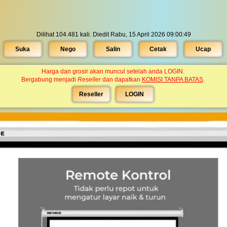
Dilihat 104.481 kali. Diedit Rabu, 15 April 2026 09:00:49
Suka
Nego
Salin
Cetak
Ucap
Harga dan grosir akan muncul setelah anda LOGIN.
Bergabung menjadi
Reseller
dan dapatkan
KOMISI TANPA BATAS
.
Reseller
LOGIN