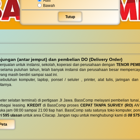
Atas
Bawah
Tutup
ungan (antar jemput) dan pembelian DO (Delivery Order)
enjualan untuk instansi, sekolah, koperasi dan perusahaan dengan
TENOR PEM
 selama puluhan tahun, telah banyak instansi dan perusahaan besar mempercay
yang masih berdiri sampai saat ini.
butuhan komputer, laptop, ponsel / seluler , printer, alat tulis, jaringan
tarnya.
eter selatan terminal) di pertigaan Jl Jawa. BassComp melayani pembelian tunai
berbagai leasing.
KREDIT
di BassComp proses
CEPAT TANPA SURVEY (RO)
ANT
jam 08:00 sampai 21:00 tiap hari. BassComp satu satunya toko komputer, ponsel, la
ri 595 ulasan
untuk area Cilacap. Jangan ragu untuk menghubungi kami di
08 575
Peta