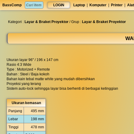
set
BassComp
LOGIN
Laptop
|
Komputer
|
Printer
|
Alat
anti
lelet
◀︎
Kategori :
Layar & Braket Proyektor
/ Grup :
Layar & Braket Proyektor
WA
Ukuran layar 96" / 196 x 147 cm
Rasio 4:3 Wide
Type : Motorized + Remote
Bahan : Steel / Baja kokoh
Bahan kain tebal matte white yang mudah dibersihkan
Proyeksi yang terang
Sistem auto-lock sehingga layar bisa berhenti di berbagai ketinggian
Ukuran kemasan
Panjang
495 mm
Lebar
198 mm
Tinggi
478 mm