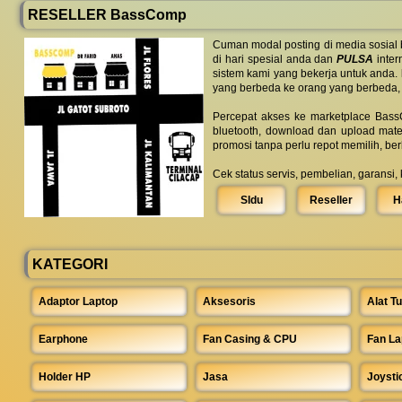
RESELLER BassComp
Cuman modal posting di media sosial
di hari spesial anda dan
PULSA
inter
sistem kami yang bekerja untuk anda.
yang berbeda ke orang yang berbeda,
Percepat akses ke marketplace BassC
bluetooth, download dan upload mate
promosi tanpa perlu repot memilih, be
Cek status servis, pembelian, garansi,
SIdu
Reseller
H
KATEGORI
Adaptor Laptop
Aksesoris
Alat Tu
Earphone
Fan Casing & CPU
Fan La
Holder HP
Jasa
Joysti