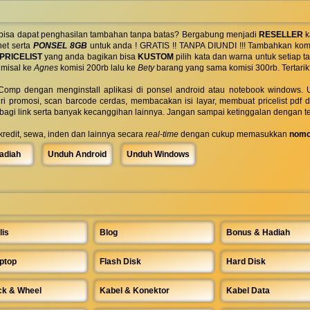
 bisa dapat penghasilan tambahan tanpa batas? Bergabung menjadi
RESELLER
k
net serta
PONSEL 8GB
untuk anda ! GRATIS !! TANPA DIUNDI !!! Tambahkan komi
PRICELIST
yang anda bagikan bisa
KUSTOM
pilih kata dan warna untuk setiap
 misal ke
Agnes
komisi 200rb lalu ke
Bety
barang yang sama komisi 300rb. Tertarik
omp dengan menginstall aplikasi di ponsel android atau notebook windows. Uk
ri promosi, scan barcode cerdas, membacakan isi layar, membuat pricelist pdf
rbagi link serta banyak kecanggihan lainnya. Jangan sampai ketinggalan dengan t
 kredit, sewa, inden dan lainnya secara
real-time
dengan cukup memasukkan
nomo
adiah
Unduh Android
Unduh Windows
lis
Blog
Bonus & Hadiah
ptop
Flash Disk
Hard Disk
ck & Wheel
Kabel & Konektor
Kabel Data