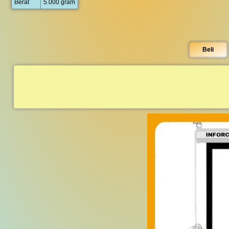
Berat
5.000 gram
Beli