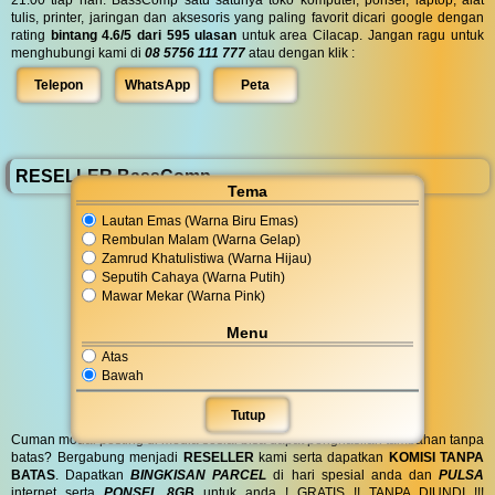
tulis, printer, jaringan dan aksesoris yang paling favorit dicari google dengan
rating
bintang 4.6/5 dari 595 ulasan
untuk area Cilacap. Jangan ragu untuk
menghubungi kami di
08 5756 111 777
atau dengan klik :
Telepon
WhatsApp
Peta
RESELLER BassComp
Tema
Lautan Emas (Warna Biru Emas)
Rembulan Malam (Warna Gelap)
Zamrud Khatulistiwa (Warna Hijau)
Seputih Cahaya (Warna Putih)
Mawar Mekar (Warna Pink)
Menu
Atas
Bawah
Tutup
Cuman modal posting di media sosial bisa dapat penghasilan tambahan tanpa
batas? Bergabung menjadi
RESELLER
kami serta dapatkan
KOMISI TANPA
BATAS
. Dapatkan
BINGKISAN PARCEL
di hari spesial anda dan
PULSA
internet serta
PONSEL 8GB
untuk anda ! GRATIS !! TANPA DIUNDI !!!