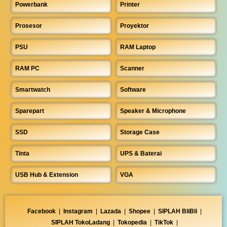
Powerbank
Printer
Prosesor
Proyektor
PSU
RAM Laptop
RAM PC
Scanner
Smartwatch
Software
Sparepart
Speaker & Microphone
SSD
Storage Case
Tinta
UPS & Baterai
USB Hub & Extension
VGA
Facebook
|
Instagram
|
Lazada
|
Shopee
|
SIPLAH BliBli
|
SIPLAH TokoLadang
|
Tokopedia
|
TikTok
|