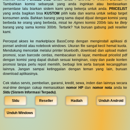
Tambahkan komisi sebanyak yang anda inginkan atau berdasarkan
persentase lalu biarkan sistem kami yang bekerja untuk anda.
PRICELIST
yang anda bagikan bisa
KUSTOM
pilih kata dan warna untuk setiap target
konsumen anda. Bahkan barang yang sama dapat dijual dengan komisi yang
berbeda ke orang yang berbeda, misal ke
Agnes
komisi 200rb lalu ke
Bety
barang yang sama komisi 300rb. Tertarik? Yuk buruan gabung jadi reseller
kami.
Percepat akses ke marketplace BassComp dengan menginstall aplikasi di
ponsel android atau notebook windows. Ukuran file sangat kecil hemat kuota.
Mendukung mencetak melalui printer bluetooth, download dan upload materi
promosi, scan barcode cerdas, membacakan isi layar, membuat pricelist pdf
dengan komisi yang dapat diubah sesuai keinginan, copy dan paste konten
promosi tanpa perlu repot memilih, berbagi link serta banyak kecanggihan
lainnya. Jangan sampai ketinggalan dengan teman yang lain, buruan
download aplikasinya.
Cek status servis, pembelian, garansi, kredit, sewa, inden dan lainnya secara
real-time
dengan cukup memasukkan
nomor HP
dan
nomor nota
anda ke
SIdu
(Sistem Informasi Terpadu)
.
SIdu
Reseller
Hadiah
Unduh Android
Unduh Windows