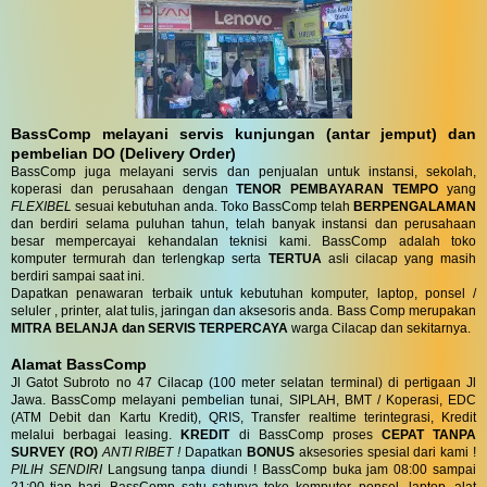
BassComp melayani servis kunjungan (antar jemput) dan
pembelian DO (Delivery Order)
BassComp juga melayani servis dan penjualan untuk instansi, sekolah,
koperasi dan perusahaan dengan
TENOR PEMBAYARAN TEMPO
yang
FLEXIBEL
sesuai kebutuhan anda. Toko BassComp telah
BERPENGALAMAN
dan berdiri selama puluhan tahun, telah banyak instansi dan perusahaan
besar mempercayai kehandalan teknisi kami. BassComp adalah toko
komputer termurah dan terlengkap serta
TERTUA
asli cilacap yang masih
berdiri sampai saat ini.
Dapatkan penawaran terbaik untuk kebutuhan komputer, laptop, ponsel /
seluler , printer, alat tulis, jaringan dan aksesoris anda. Bass Comp merupakan
MITRA BELANJA dan SERVIS TERPERCAYA
warga Cilacap dan sekitarnya.
Alamat BassComp
Jl Gatot Subroto no 47 Cilacap (100 meter selatan terminal) di pertigaan Jl
Jawa. BassComp melayani pembelian tunai, SIPLAH, BMT / Koperasi, EDC
(ATM Debit dan Kartu Kredit), QRIS, Transfer realtime terintegrasi, Kredit
melalui berbagai leasing.
KREDIT
di BassComp proses
CEPAT TANPA
SURVEY (RO)
ANTI RIBET !
Dapatkan
BONUS
aksesories spesial dari kami !
PILIH SENDIRI
Langsung tanpa diundi ! BassComp buka jam 08:00 sampai
21:00 tiap hari. BassComp satu satunya toko komputer, ponsel, laptop, alat