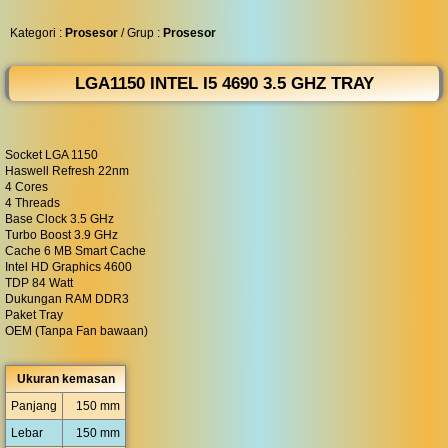
◀︎
...
Kategori :
Prosesor
/ Grup :
Prosesor
LGA1150 INTEL I5 4690 3.5 GHZ TRAY
Socket LGA 1150
Haswell Refresh 22nm
4 Cores
4 Threads
Base Clock 3.5 GHz
Turbo Boost 3.9 GHz
Cache 6 MB Smart Cache
Intel HD Graphics 4600
TDP 84 Watt
Dukungan RAM DDR3
Paket Tray
OEM (Tanpa Fan bawaan)
Ukuran kemasan
Panjang
150 mm
Lebar
150 mm