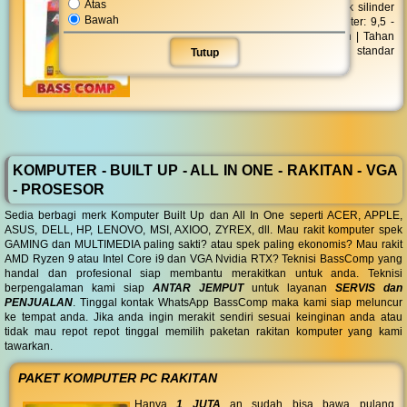
Atas
ABC Alkaline LR-03 MP AAA 2'S berbentuk silinder
Bawah
dengan tinggi maximum 44,5 mm | Diameter: 9,5 -
10,5 mm | Daya: 1,5 volt | Jumlah: 2 buah | Tahan
lama | Batu baterai ini telah memenuhi standar
Tutup
ramah lingkungan
KOMPUTER - BUILT UP - ALL IN ONE - RAKITAN - VGA
- PROSESOR
Sedia berbagi merk Komputer Built Up dan All In One seperti ACER, APPLE,
ASUS, DELL, HP, LENOVO, MSI, AXIOO, ZYREX, dll. Mau rakit komputer spek
GAMING dan MULTIMEDIA paling sakti? atau spek paling ekonomis? Mau rakit
AMD Ryzen 9 atau Intel Core i9 dan VGA Nvidia RTX? Teknisi BassComp yang
handal dan profesional siap membantu merakitkan untuk anda. Teknisi
berpengalaman kami siap
ANTAR JEMPUT
untuk layanan
SERVIS dan
PENJUALAN
. Tinggal kontak WhatsApp BassComp maka kami siap meluncur
ke tempat anda. Jika anda ingin merakit sendiri sesuai keinginan anda atau
tidak mau repot repot tinggal memilih paketan rakitan komputer yang kami
tawarkan.
PAKET KOMPUTER PC RAKITAN
Hanya
1 JUTA
an sudah bisa bawa pulang