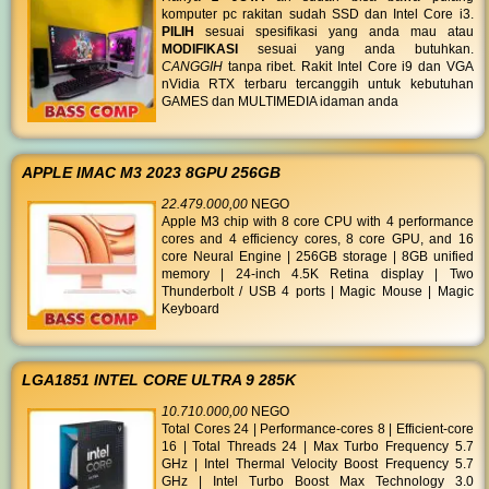
komputer pc rakitan sudah SSD dan Intel Core i3.
PILIH
sesuai spesifikasi yang anda mau atau
MODIFIKASI
sesuai yang anda butuhkan.
CANGGIH
tanpa ribet. Rakit Intel Core i9 dan VGA
nVidia RTX terbaru tercanggih untuk kebutuhan
GAMES dan MULTIMEDIA idaman anda
APPLE IMAC M3 2023 8GPU 256GB
22.479.000,00
NEGO
Apple M3 chip with 8 core CPU with 4 performance
cores and 4 efficiency cores, 8 core GPU, and 16
core Neural Engine | 256GB storage | 8GB unified
memory | 24-inch 4.5K Retina display | Two
Thunderbolt / USB 4 ports | Magic Mouse | Magic
Keyboard
LGA1851 INTEL CORE ULTRA 9 285K
10.710.000,00
NEGO
Total Cores 24 | Performance-cores 8 | Efficient-core
16 | Total Threads 24 | Max Turbo Frequency 5.7
GHz | Intel Thermal Velocity Boost Frequency 5.7
GHz | Intel Turbo Boost Max Technology 3.0