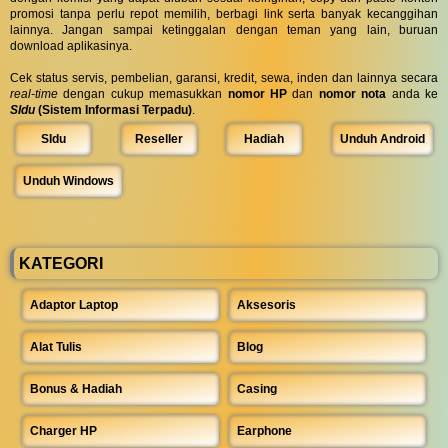
promosi tanpa perlu repot memilih, berbagi link serta banyak kecanggihan
lainnya. Jangan sampai ketinggalan dengan teman yang lain, buruan
download aplikasinya.
Cek status servis, pembelian, garansi, kredit, sewa, inden dan lainnya secara
real-time
dengan cukup memasukkan
nomor HP
dan
nomor nota
anda ke
SIdu
(Sistem Informasi Terpadu)
.
SIdu
Reseller
Hadiah
Unduh Android
Unduh Windows
KATEGORI
Adaptor Laptop
Aksesoris
Alat Tulis
Blog
Bonus & Hadiah
Casing
Charger HP
Earphone