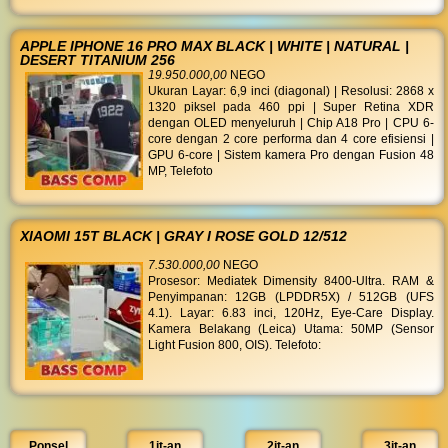
APPLE IPHONE 16 PRO MAX BLACK | WHITE | NATURAL |
DESERT TITANIUM 256
19.950.000,00
NEGO
Ukuran Layar: 6,9 inci (diagonal) | Resolusi: 2868 x
1320 piksel pada 460 ppi | Super Retina XDR
dengan OLED menyeluruh | Chip A18 Pro | CPU 6-
core dengan 2 core performa dan 4 core efisiensi |
GPU 6-core | Sistem kamera Pro dengan Fusion 48
MP, Telefoto
XIAOMI 15T BLACK | GRAY I ROSE GOLD 12/512
7.530.000,00
NEGO
Prosesor: Mediatek Dimensity 8400-Ultra. RAM &
Penyimpanan: 12GB (LPDDR5X) / 512GB (UFS
4.1). Layar: 6.83 inci, 120Hz, Eye-Care Display.
Kamera Belakang (Leica) Utama: 50MP (Sensor
Light Fusion 800, OIS). Telefoto:
Ponsel
1jt-an
2jt-an
3jt-an