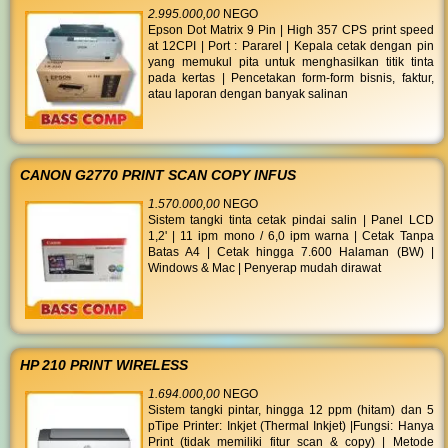
2.995.000,00
NEGO
Epson Dot Matrix 9 Pin | High 357 CPS print speed
at 12CPI | Port : Pararel | Kepala cetak dengan pin
yang memukul pita untuk menghasilkan titik tinta
pada kertas | Pencetakan form-form bisnis, faktur,
atau laporan dengan banyak salinan
CANON G2770 PRINT SCAN COPY INFUS
1.570.000,00
NEGO
Sistem tangki tinta cetak pindai salin | Panel LCD
1,2' | 11 ipm mono / 6,0 ipm warna | Cetak Tanpa
Batas A4 | Cetak hingga 7.600 Halaman (BW) |
Windows & Mac | Penyerap mudah dirawat
HP 210 PRINT WIRELESS
1.694.000,00
NEGO
Sistem tangki pintar, hingga 12 ppm (hitam) dan 5
pTipe Printer: Inkjet (Thermal Inkjet) |Fungsi: Hanya
Print (tidak memiliki fitur scan & copy) | Metode