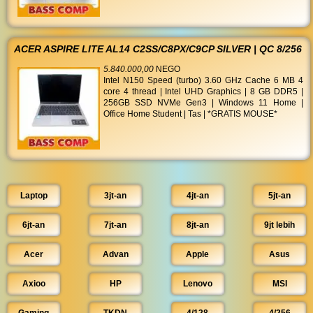
ACER ASPIRE LITE AL14 C2SS/C8PX/C9CP SILVER | QC 8/256
5.840.000,00
NEGO
Intel N150 Speed (turbo) 3.60 GHz Cache 6 MB 4
core 4 thread | Intel UHD Graphics | 8 GB DDR5 |
256GB SSD NVMe Gen3 | Windows 11 Home |
Office Home Student | Tas | *GRATIS MOUSE*
Laptop
3jt-an
4jt-an
5jt-an
6jt-an
7jt-an
8jt-an
9jt lebih
Acer
Advan
Apple
Asus
Axioo
HP
Lenovo
MSI