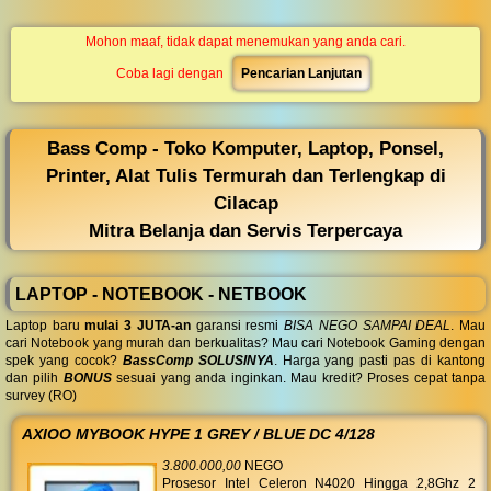
◀︎
...
Mohon maaf, tidak dapat menemukan yang anda cari.
Coba lagi dengan
Pencarian Lanjutan
Bass Comp - Toko Komputer, Laptop, Ponsel,
Printer, Alat Tulis Termurah dan Terlengkap di
Cilacap
Mitra Belanja dan Servis Terpercaya
LAPTOP - NOTEBOOK - NETBOOK
Laptop baru
mulai 3 JUTA-an
garansi resmi
BISA NEGO SAMPAI DEAL
. Mau
cari Notebook yang murah dan berkualitas? Mau cari Notebook Gaming dengan
spek yang cocok?
BassComp SOLUSINYA
. Harga yang pasti pas di kantong
dan pilih
BONUS
sesuai yang anda inginkan. Mau kredit? Proses cepat tanpa
survey (RO)
AXIOO MYBOOK HYPE 1 GREY / BLUE DC 4/128
3.800.000,00
NEGO
Prosesor Intel Celeron N4020 Hingga 2,8Ghz 2