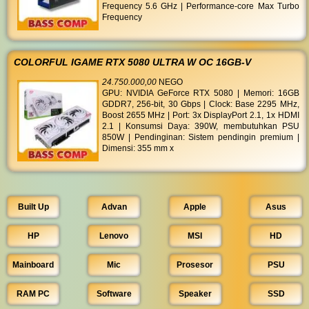
Frequency 5.6 GHz | Performance-core Max Turbo
Frequency
COLORFUL IGAME RTX 5080 ULTRA W OC 16GB-V
24.750.000,00
NEGO
GPU: NVIDIA GeForce RTX 5080 | Memori: 16GB
GDDR7, 256-bit, 30 Gbps | Clock: Base 2295 MHz,
Boost 2655 MHz | Port: 3x DisplayPort 2.1, 1x HDMI
2.1 | Konsumsi Daya: 390W, membutuhkan PSU
850W | Pendinginan: Sistem pendingin premium |
Dimensi: 355 mm x
Built Up
Advan
Apple
Asus
HP
Lenovo
MSI
HD
Mainboard
Mic
Prosesor
PSU
RAM PC
Software
Speaker
SSD