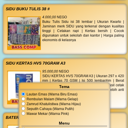
SIDU BUKU TULIS 38 #
4.000,00
NEGO
Buku Tulis Sidu isi 38 lembar | Ukuran Kwarto |
Jaminan merk SIDU yang terkenal dengan kualitas
tinggi | Cetakan rapi | Kertas bersih | Cocok
digunakan untuk sekolah dan kantor | Harga paling
ekonomis di kelasnya
SIDU KERTAS HVS 70GRAM A3
95.000,00
NEGO
SIDU KERTAS HVS 70GRAM A3 | Ukuran 297 x 420
mm | Kertas 70 GSM | Isi 500 lembar/rim | Berat
4366 gr | Putih polos cerah dan bersih | Hasil cetak
Tema
kontras tajam | Extra tebal ramah di printer lebih anti
Lautan Emas (Warna Biru Emas)
macet dibanding merk lain
Rembulan Malam (Warna Gelap)
Zamrud Khatulistiwa (Warna Hijau)
Seputih Cahaya (Warna Putih)
Mawar Mekar (Warna Pink)
BATERAI ALKALINE AAA 2S
Menu
14.000,00
NEGO