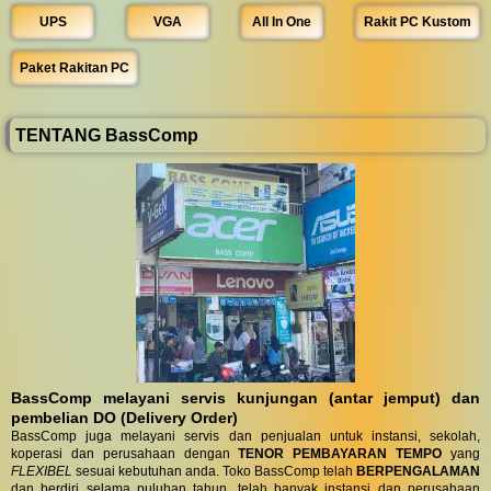
UPS
VGA
All In One
Rakit PC Kustom
Paket Rakitan PC
TENTANG BassComp
BassComp melayani servis kunjungan (antar jemput) dan
pembelian DO (Delivery Order)
BassComp juga melayani servis dan penjualan untuk instansi, sekolah,
koperasi dan perusahaan dengan
TENOR PEMBAYARAN TEMPO
yang
FLEXIBEL
sesuai kebutuhan anda. Toko BassComp telah
BERPENGALAMAN
dan berdiri selama puluhan tahun, telah banyak instansi dan perusahaan