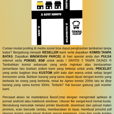
Cuman modal posting di media sosial bisa dapat penghasilan tambahan tanpa
batas? Bergabung menjadi
RESELLER
kami serta dapatkan
KOMISI TANPA
BATAS
. Dapatkan
BINGKISAN PARCEL
di hari spesial anda dan
PULSA
internet serta
PONSEL 8GB
untuk anda ! GRATIS !! TANPA DIUNDI !!!
Tambahkan komisi sebanyak yang anda inginkan atau berdasarkan
persentase lalu biarkan sistem kami yang bekerja untuk anda.
PRICELIST
yang anda bagikan bisa
KUSTOM
pilih kata dan warna untuk setiap target
konsumen anda. Bahkan barang yang sama dapat dijual dengan komisi yang
berbeda ke orang yang berbeda, misal ke
Agnes
komisi 200rb lalu ke
Bety
barang yang sama komisi 300rb. Tertarik? Yuk buruan gabung jadi reseller
kami.
Percepat akses ke marketplace BassComp dengan menginstall aplikasi di
ponsel android atau notebook windows. Ukuran file sangat kecil hemat kuota.
Mendukung mencetak melalui printer bluetooth, download dan upload materi
promosi, scan barcode cerdas, membacakan isi layar, membuat pricelist pdf
dengan komisi yang dapat diubah sesuai keinginan, copy dan paste konten