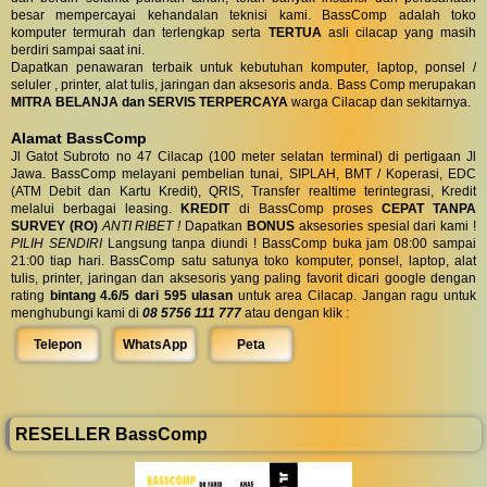
besar mempercayai kehandalan teknisi kami. BassComp adalah toko
komputer termurah dan terlengkap serta
TERTUA
asli cilacap yang masih
berdiri sampai saat ini.
Dapatkan penawaran terbaik untuk kebutuhan komputer, laptop, ponsel /
seluler , printer, alat tulis, jaringan dan aksesoris anda. Bass Comp merupakan
MITRA BELANJA dan SERVIS TERPERCAYA
warga Cilacap dan sekitarnya.
Alamat BassComp
Jl Gatot Subroto no 47 Cilacap (100 meter selatan terminal) di pertigaan Jl
Jawa. BassComp melayani pembelian tunai, SIPLAH, BMT / Koperasi, EDC
(ATM Debit dan Kartu Kredit), QRIS, Transfer realtime terintegrasi, Kredit
melalui berbagai leasing.
KREDIT
di BassComp proses
CEPAT TANPA
SURVEY (RO)
ANTI RIBET !
Dapatkan
BONUS
aksesories spesial dari kami !
PILIH SENDIRI
Langsung tanpa diundi ! BassComp buka jam 08:00 sampai
21:00 tiap hari. BassComp satu satunya toko komputer, ponsel, laptop, alat
tulis, printer, jaringan dan aksesoris yang paling favorit dicari google dengan
rating
bintang 4.6/5 dari 595 ulasan
untuk area Cilacap. Jangan ragu untuk
menghubungi kami di
08 5756 111 777
atau dengan klik :
Telepon
WhatsApp
Peta
RESELLER BassComp