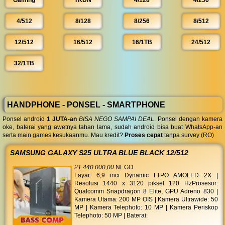
Gaming
TKDN
4/128
4/256
4/512
8/128
8/256
8/512
12/512
16/512
16/1TB
24/512
32/1TB
HANDPHONE - PONSEL - SMARTPHONE
Ponsel android
1 JUTA-an
BISA NEGO SAMPAI DEAL
. Ponsel dengan kamera
oke, baterai yang awetnya tahan lama, sudah android bisa buat WhatsApp-an
serta main games kesukaanmu. Mau kredit?
Proses cepat
tanpa survey (RO)
SAMSUNG GALAXY S25 ULTRA BLUE BLACK 12/512
21.440.000,00
NEGO
Layar: 6,9 inci Dynamic LTPO AMOLED 2X |
Resolusi 1440 x 3120 piksel 120 HzProsesor:
Qualcomm Snapdragon 8 Elite, GPU Adreno 830 |
Kamera Utama: 200 MP OIS | Kamera Ultrawide: 50
MP | Kamera Telephoto: 10 MP | Kamera Periskop
Telephoto: 50 MP | Baterai: