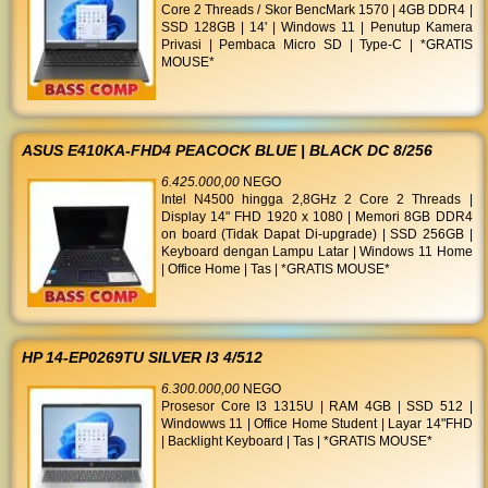
Core 2 Threads / Skor BencMark 1570 | 4GB DDR4 |
SSD 128GB | 14' | Windows 11 | Penutup Kamera
Privasi | Pembaca Micro SD | Type-C | *GRATIS
MOUSE*
ASUS E410KA-FHD4 PEACOCK BLUE | BLACK DC 8/256
6.425.000,00
NEGO
Intel N4500 hingga 2,8GHz 2 Core 2 Threads |
Display 14" FHD 1920 x 1080 | Memori 8GB DDR4
on board (Tidak Dapat Di-upgrade) | SSD 256GB |
Keyboard dengan Lampu Latar | Windows 11 Home
| Office Home | Tas | *GRATIS MOUSE*
HP 14-EP0269TU SILVER I3 4/512
6.300.000,00
NEGO
Prosesor Core I3 1315U | RAM 4GB | SSD 512 |
Windowws 11 | Office Home Student | Layar 14"FHD
| Backlight Keyboard | Tas | *GRATIS MOUSE*