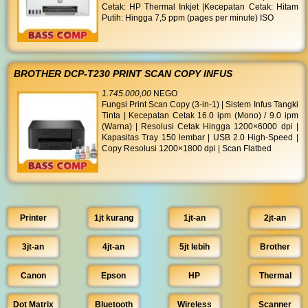
Cetak: HP Thermal Inkjet |Kecepatan Cetak: Hitam
Putih: Hingga 7,5 ppm (pages per minute) ISO
BROTHER DCP-T230 PRINT SCAN COPY INFUS
1.745.000,00
NEGO
Fungsi Print Scan Copy (3-in-1) | Sistem Infus Tangki
Tinta | Kecepatan Cetak 16.0 ipm (Mono) / 9.0 ipm
(Warna) | Resolusi Cetak Hingga 1200×6000 dpi |
Kapasitas Tray 150 lembar | USB 2.0 High-Speed |
Copy Resolusi 1200×1800 dpi | Scan Flatbed
Printer
1jt kurang
1jt-an
2jt-an
3jt-an
4jt-an
5jt lebih
Brother
Canon
Epson
HP
Thermal
Dot Matrix
Bluetooth
Wireless
Scanner