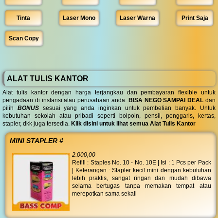
Tinta
Laser Mono
Laser Warna
Print Saja
Scan Copy
ALAT TULIS KANTOR
Alat tulis kantor dengan harga terjangkau dan pembayaran flexible untuk
pengadaan di instansi atau perusahaan anda.
BISA NEGO SAMPAI DEAL
dan
pilih
BONUS
sesuai yang anda inginkan untuk pembelian banyak. Untuk
kebutuhan sekolah atau pribadi seperti bolpoin, pensil, penggaris, kertas,
stapler, dkk juga tersedia.
Klik disini untuk lihat semua Alat Tulis Kantor
MINI STAPLER #
2.000,00
Refill : Staples No. 10 - No. 10E | Isi : 1 Pcs per Pack
| Keterangan : Stapler kecil mini dengan kebutuhan
lebih praktis, sangat ringan dan mudah dibawa
selama bertugas tanpa memakan tempat atau
merepotkan sama sekali