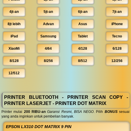
4jt-an
5jt-an
6jt-an
7jt-an
8jt lebih
Advan
Asus
iPhone
iPad
Samsung
Tablet
Tecno
XiaoMi
4/64
4/128
6/128
8/128
8/256
8/512
12/256
12/512
PRINTER BLUETOOTH - PRINTER SCAN COPY -
PRINTER LASERJET - PRINTER DOT MATRIX
Printer mulai
200 RIBU-an
Garansi Resmi, BISA NEGO
. Pilih
BONUS
sesuai
yang anda inginkan untuk pembelian banyak.
EPSON LX310 DOT MATRIX 9 PIN