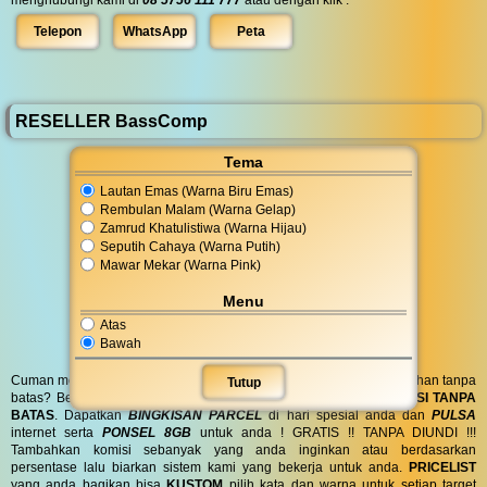
Telepon
WhatsApp
Peta
RESELLER BassComp
Tema
Lautan Emas (Warna Biru Emas)
Rembulan Malam (Warna Gelap)
Zamrud Khatulistiwa (Warna Hijau)
Seputih Cahaya (Warna Putih)
Mawar Mekar (Warna Pink)
Menu
Atas
Bawah
Cuman modal posting di media sosial bisa dapat penghasilan tambahan tanpa
Tutup
batas? Bergabung menjadi
RESELLER
kami serta dapatkan
KOMISI TANPA
BATAS
. Dapatkan
BINGKISAN PARCEL
di hari spesial anda dan
PULSA
internet serta
PONSEL 8GB
untuk anda ! GRATIS !! TANPA DIUNDI !!!
Tambahkan komisi sebanyak yang anda inginkan atau berdasarkan
persentase lalu biarkan sistem kami yang bekerja untuk anda.
PRICELIST
yang anda bagikan bisa
KUSTOM
pilih kata dan warna untuk setiap target