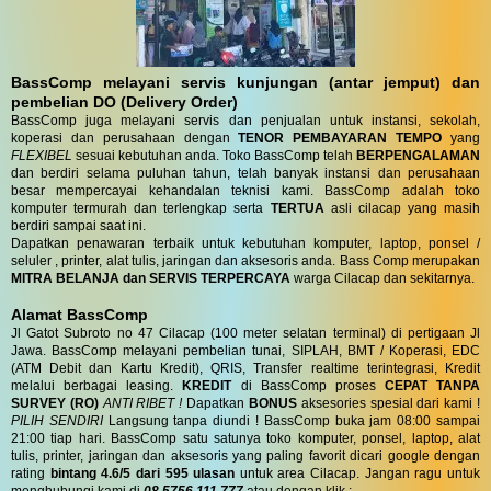
BassComp melayani servis kunjungan (antar jemput) dan
pembelian DO (Delivery Order)
BassComp juga melayani servis dan penjualan untuk instansi, sekolah,
koperasi dan perusahaan dengan
TENOR PEMBAYARAN TEMPO
yang
FLEXIBEL
sesuai kebutuhan anda. Toko BassComp telah
BERPENGALAMAN
dan berdiri selama puluhan tahun, telah banyak instansi dan perusahaan
besar mempercayai kehandalan teknisi kami. BassComp adalah toko
komputer termurah dan terlengkap serta
TERTUA
asli cilacap yang masih
berdiri sampai saat ini.
Dapatkan penawaran terbaik untuk kebutuhan komputer, laptop, ponsel /
seluler , printer, alat tulis, jaringan dan aksesoris anda. Bass Comp merupakan
MITRA BELANJA dan SERVIS TERPERCAYA
warga Cilacap dan sekitarnya.
Alamat BassComp
Jl Gatot Subroto no 47 Cilacap (100 meter selatan terminal) di pertigaan Jl
Jawa. BassComp melayani pembelian tunai, SIPLAH, BMT / Koperasi, EDC
(ATM Debit dan Kartu Kredit), QRIS, Transfer realtime terintegrasi, Kredit
melalui berbagai leasing.
KREDIT
di BassComp proses
CEPAT TANPA
SURVEY (RO)
ANTI RIBET !
Dapatkan
BONUS
aksesories spesial dari kami !
PILIH SENDIRI
Langsung tanpa diundi ! BassComp buka jam 08:00 sampai
21:00 tiap hari. BassComp satu satunya toko komputer, ponsel, laptop, alat
tulis, printer, jaringan dan aksesoris yang paling favorit dicari google dengan
rating
bintang 4.6/5 dari 595 ulasan
untuk area Cilacap. Jangan ragu untuk
menghubungi kami di
08 5756 111 777
atau dengan klik :