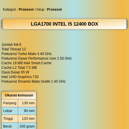
◀︎
...
Kategori :
Prosesor
/ Grup :
Prosesor
LGA1700 INTEL I5 12400 BOX
Jumlah Inti 6
Total Thread 12
Frekuensi Turbo Maks 4.40 GHz
Frekuensi Dasar Performance core 2.50 GHz
Cache 18 MB Intel Smart Cache
Cache L2 Total 7.5 MB
Daya Dasar 65 W
Intel UHD Graphics 730
Frekuensi Dinamis Maks Grafik 1.45 GHz
Ukuran kemasan
Panjang
130 mm
Lebar
90 mm
Tinggi
120 mm
Berat
200 gram