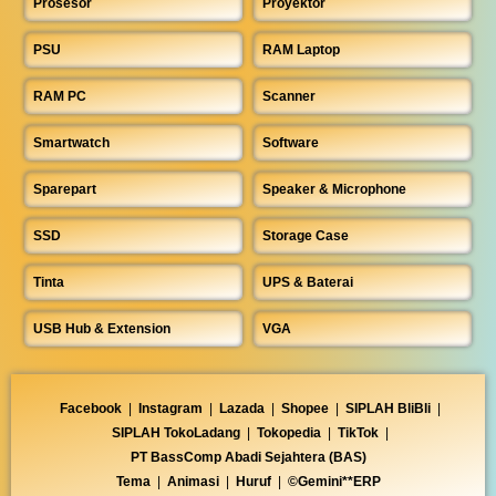
Prosesor
Proyektor
PSU
RAM Laptop
RAM PC
Scanner
Smartwatch
Software
Sparepart
Speaker & Microphone
SSD
Storage Case
Tinta
UPS & Baterai
USB Hub & Extension
VGA
Facebook
|
Instagram
|
Lazada
|
Shopee
|
SIPLAH BliBli
|
SIPLAH TokoLadang
|
Tokopedia
|
TikTok
|
PT BassComp Abadi Sejahtera (BAS)
Tema
|
Animasi
|
Huruf
|
©Gemini**ERP