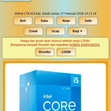
Dilihat 178.415 kali. Diedit Jumat, 27 Februari 2026 14:12:18
Beli
Suka
Nego
Salin
Cetak
Ucap
Bagi ▼︎
Harga dan grosir akan muncul setelah anda LOGIN.
Bergabung menjadi
Reseller
dan dapatkan
KOMISI TANPA BATAS
.
Reseller
LOGIN