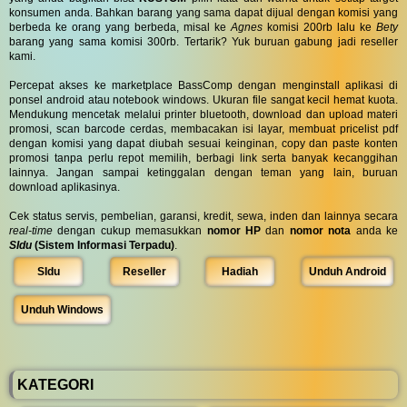
konsumen anda. Bahkan barang yang sama dapat dijual dengan komisi yang
berbeda ke orang yang berbeda, misal ke
Agnes
komisi 200rb lalu ke
Bety
barang yang sama komisi 300rb. Tertarik? Yuk buruan gabung jadi reseller
kami.
Percepat akses ke marketplace BassComp dengan menginstall aplikasi di
ponsel android atau notebook windows. Ukuran file sangat kecil hemat kuota.
Mendukung mencetak melalui printer bluetooth, download dan upload materi
promosi, scan barcode cerdas, membacakan isi layar, membuat pricelist pdf
dengan komisi yang dapat diubah sesuai keinginan, copy dan paste konten
promosi tanpa perlu repot memilih, berbagi link serta banyak kecanggihan
lainnya. Jangan sampai ketinggalan dengan teman yang lain, buruan
download aplikasinya.
Cek status servis, pembelian, garansi, kredit, sewa, inden dan lainnya secara
real-time
dengan cukup memasukkan
nomor HP
dan
nomor nota
anda ke
SIdu
(Sistem Informasi Terpadu)
.
SIdu
Reseller
Hadiah
Unduh Android
Unduh Windows
KATEGORI