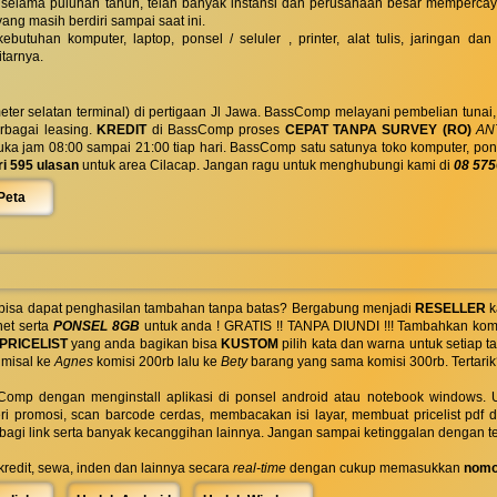
 selama puluhan tahun, telah banyak instansi dan perusahaan besar mempercay
yang masih berdiri sampai saat ini.
butuhan komputer, laptop, ponsel / seluler , printer, alat tulis, jaringan
tarnya.
eter selatan terminal) di pertigaan Jl Jawa. BassComp melayani pembelian tunai
berbagai leasing.
KREDIT
di BassComp proses
CEPAT TANPA SURVEY (RO)
ANT
jam 08:00 sampai 21:00 tiap hari. BassComp satu satunya toko komputer, ponsel, la
ri 595 ulasan
untuk area Cilacap. Jangan ragu untuk menghubungi kami di
08 575
Peta
 bisa dapat penghasilan tambahan tanpa batas? Bergabung menjadi
RESELLER
k
net serta
PONSEL 8GB
untuk anda ! GRATIS !! TANPA DIUNDI !!! Tambahkan komi
PRICELIST
yang anda bagikan bisa
KUSTOM
pilih kata dan warna untuk setiap
 misal ke
Agnes
komisi 200rb lalu ke
Bety
barang yang sama komisi 300rb. Tertarik
omp dengan menginstall aplikasi di ponsel android atau notebook windows. Uk
ri promosi, scan barcode cerdas, membacakan isi layar, membuat pricelist pdf
rbagi link serta banyak kecanggihan lainnya. Jangan sampai ketinggalan dengan t
 kredit, sewa, inden dan lainnya secara
real-time
dengan cukup memasukkan
nomo