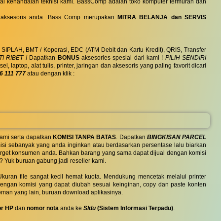
ai kehandalan teknisi kami. BassComp adalah toko komputer termurah dan
 dan aksesoris anda. Bass Comp merupakan
MITRA BELANJA dan SERVIS
, SIPLAH, BMT / Koperasi, EDC (ATM Debit dan Kartu Kredit), QRIS, Transfer
I RIBET !
Dapatkan
BONUS
aksesories spesial dari kami !
PILIH SENDIRI
ptop, alat tulis, printer, jaringan dan aksesoris yang paling favorit dicari
6 111 777
atau dengan klik :
ami serta dapatkan
KOMISI TANPA BATAS
. Dapatkan
BINGKISAN PARCEL
si sebanyak yang anda inginkan atau berdasarkan persentase lalu biarkan
 target konsumen anda. Bahkan barang yang sama dapat dijual dengan komisi
? Yuk buruan gabung jadi reseller kami.
uran file sangat kecil hemat kuota. Mendukung mencetak melalui printer
 dengan komisi yang dapat diubah sesuai keinginan, copy dan paste konten
eman yang lain, buruan download aplikasinya.
r HP
dan
nomor nota
anda ke
SIdu
(Sistem Informasi Terpadu)
.