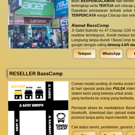
telah
BERPENGALAMAN
dan berdiri
terlengkap serta
TERTUA
asli cilacap 
Dapatkan penawaran terbaik untuk ke
TERPERCAYA
warga Cilacap dan seki
Alamat BassComp
Jl Gatot Subroto no 47 Cilacap (100 m
realtime terintegrasi, Kredit melalui 
Langsung tanpa diundi ! BassComp buka 
google dengan rating
bintang 4.6/5 da
Telepon
WhatsApp
RESELLER BassComp
Cuman modal posting di media sosial
di hari spesial anda dan
PULSA
inter
sistem kami yang bekerja untuk anda.
yang berbeda ke orang yang berbeda,
Percepat akses ke marketplace BassC
bluetooth, download dan upload mate
promosi tanpa perlu repot memilih, be
Cek status servis, pembelian, garansi,