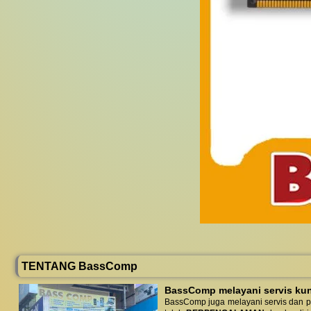
TENTANG BassComp
BassComp melayani servis kunj
BassComp juga melayani servis dan p