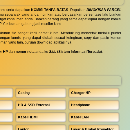
ami serta dapatkan
KOMISI TANPA BATAS
. Dapatkan
BINGKISAN PARCEL
si sebanyak yang anda inginkan atau berdasarkan persentase lalu biarkan
 target konsumen anda. Bahkan barang yang sama dapat dijual dengan komisi
? Yuk buruan gabung jadi reseller kami.
uran file sangat kecil hemat kuota. Mendukung mencetak melalui printer
 dengan komisi yang dapat diubah sesuai keinginan, copy dan paste konten
eman yang lain, buruan download aplikasinya.
r HP
dan
nomor nota
anda ke
SIdu
(Sistem Informasi Terpadu)
.
Casing
Charger HP
HD & SSD External
Headphone
Kabel HDMI
Kabel LAN
Laptop
Layar & Braket Proyektor