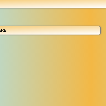
...
ARE