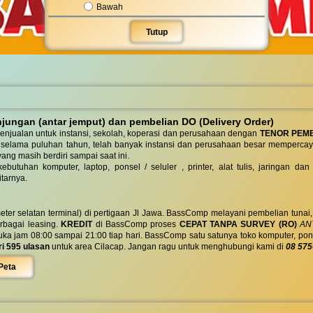
Bawah
Tutup
ungan (antar jemput) dan pembelian DO (Delivery Order)
enjualan untuk instansi, sekolah, koperasi dan perusahaan dengan
TENOR PEM
 selama puluhan tahun, telah banyak instansi dan perusahaan besar mempercay
yang masih berdiri sampai saat ini.
butuhan komputer, laptop, ponsel / seluler , printer, alat tulis, jaringan
tarnya.
eter selatan terminal) di pertigaan Jl Jawa. BassComp melayani pembelian tunai
berbagai leasing.
KREDIT
di BassComp proses
CEPAT TANPA SURVEY (RO)
ANT
jam 08:00 sampai 21:00 tiap hari. BassComp satu satunya toko komputer, ponsel, la
ri 595 ulasan
untuk area Cilacap. Jangan ragu untuk menghubungi kami di
08 575
Peta