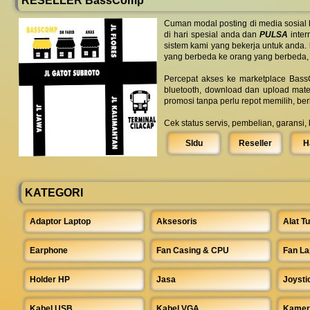
RESELLER BassComp
Cuman modal posting di media sosial
di hari spesial anda dan
PULSA
inter
sistem kami yang bekerja untuk anda.
yang berbeda ke orang yang berbeda,
Percepat akses ke marketplace BassC
bluetooth, download dan upload mate
promosi tanpa perlu repot memilih, be
Cek status servis, pembelian, garansi,
SIdu
Reseller
H
KATEGORI
Adaptor Laptop
Aksesoris
Alat Tu
Earphone
Fan Casing & CPU
Fan La
Holder HP
Jasa
Joysti
Kabel USB
Kabel VGA
Kamer