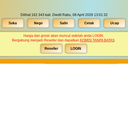
Dilihat 162.343 kali. Diedit Rabu, 08 April 2026 13:01:32
Suka
Nego
Salin
Cetak
Ucap
Harga dan grosir akan muncul setelah anda LOGIN.
Bergabung menjadi
Reseller
dan dapatkan
KOMISI TANPA BATAS
.
Reseller
LOGIN