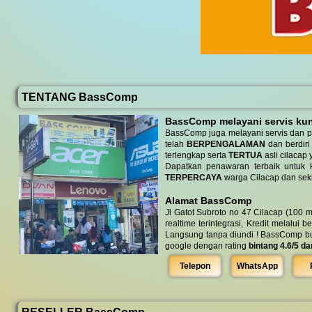
TENTANG BassComp
BassComp melayani servis kunj
BassComp juga melayani servis dan p
telah
BERPENGALAMAN
dan berdiri
terlengkap serta
TERTUA
asli cilacap 
Dapatkan penawaran terbaik untuk ke
TERPERCAYA
warga Cilacap dan seki
Alamat BassComp
Jl Gatot Subroto no 47 Cilacap (100 m
realtime terintegrasi, Kredit melalui 
Langsung tanpa diundi ! BassComp buka 
google dengan rating
bintang 4.6/5 da
Telepon
WhatsApp