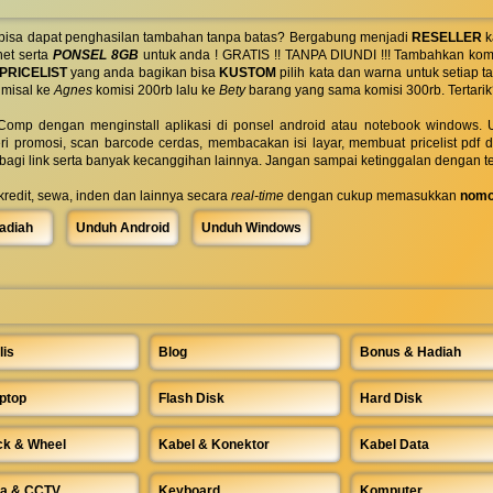
 bisa dapat penghasilan tambahan tanpa batas? Bergabung menjadi
RESELLER
k
net serta
PONSEL 8GB
untuk anda ! GRATIS !! TANPA DIUNDI !!! Tambahkan komi
PRICELIST
yang anda bagikan bisa
KUSTOM
pilih kata dan warna untuk setiap
 misal ke
Agnes
komisi 200rb lalu ke
Bety
barang yang sama komisi 300rb. Tertarik
omp dengan menginstall aplikasi di ponsel android atau notebook windows. Uk
ri promosi, scan barcode cerdas, membacakan isi layar, membuat pricelist pdf
rbagi link serta banyak kecanggihan lainnya. Jangan sampai ketinggalan dengan t
 kredit, sewa, inden dan lainnya secara
real-time
dengan cukup memasukkan
nomo
adiah
Unduh Android
Unduh Windows
lis
Blog
Bonus & Hadiah
ptop
Flash Disk
Hard Disk
ck & Wheel
Kabel & Konektor
Kabel Data
a & CCTV
Keyboard
Komputer