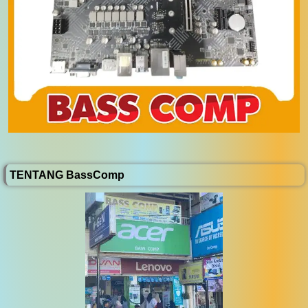
TENTANG BassComp