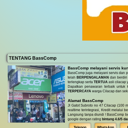
TENTANG BassComp
BassComp melayani servis kunj
BassComp juga melayani servis dan p
telah
BERPENGALAMAN
dan berdiri
terlengkap serta
TERTUA
asli cilacap 
Dapatkan penawaran terbaik untuk ke
TERPERCAYA
warga Cilacap dan seki
Alamat BassComp
Jl Gatot Subroto no 47 Cilacap (100 m
realtime terintegrasi, Kredit melalui 
Langsung tanpa diundi ! BassComp buka 
google dengan rating
bintang 4.6/5 da
Telepon
WhatsApp