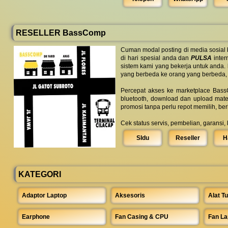
RESELLER BassComp
Cuman modal posting di media sosial
di hari spesial anda dan
PULSA
inter
sistem kami yang bekerja untuk anda.
yang berbeda ke orang yang berbeda,
Percepat akses ke marketplace BassC
bluetooth, download dan upload mate
promosi tanpa perlu repot memilih, be
Cek status servis, pembelian, garansi,
SIdu
Reseller
H
KATEGORI
Adaptor Laptop
Aksesoris
Alat Tu
Earphone
Fan Casing & CPU
Fan La