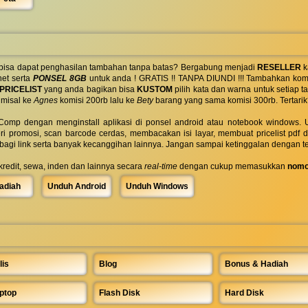
 bisa dapat penghasilan tambahan tanpa batas? Bergabung menjadi
RESELLER
k
net serta
PONSEL 8GB
untuk anda ! GRATIS !! TANPA DIUNDI !!! Tambahkan komi
PRICELIST
yang anda bagikan bisa
KUSTOM
pilih kata dan warna untuk setiap
 misal ke
Agnes
komisi 200rb lalu ke
Bety
barang yang sama komisi 300rb. Tertarik
omp dengan menginstall aplikasi di ponsel android atau notebook windows. Uk
ri promosi, scan barcode cerdas, membacakan isi layar, membuat pricelist pdf
rbagi link serta banyak kecanggihan lainnya. Jangan sampai ketinggalan dengan t
 kredit, sewa, inden dan lainnya secara
real-time
dengan cukup memasukkan
nomo
adiah
Unduh Android
Unduh Windows
lis
Blog
Bonus & Hadiah
ptop
Flash Disk
Hard Disk