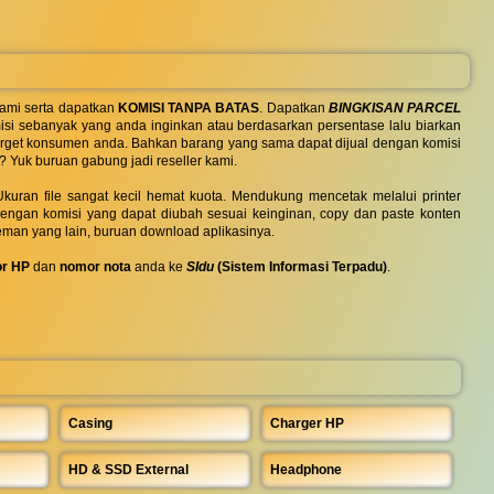
ami serta dapatkan
KOMISI TANPA BATAS
. Dapatkan
BINGKISAN PARCEL
si sebanyak yang anda inginkan atau berdasarkan persentase lalu biarkan
 target konsumen anda. Bahkan barang yang sama dapat dijual dengan komisi
? Yuk buruan gabung jadi reseller kami.
uran file sangat kecil hemat kuota. Mendukung mencetak melalui printer
 dengan komisi yang dapat diubah sesuai keinginan, copy dan paste konten
eman yang lain, buruan download aplikasinya.
r HP
dan
nomor nota
anda ke
SIdu
(Sistem Informasi Terpadu)
.
Casing
Charger HP
HD & SSD External
Headphone