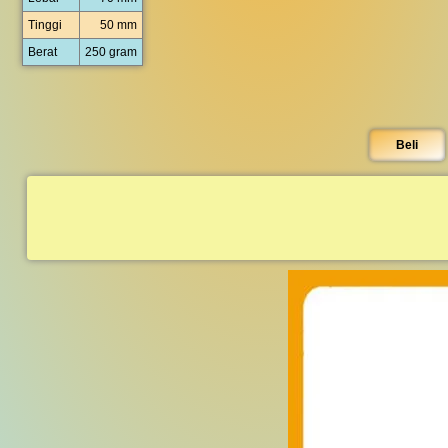
Tinggi
50 mm
Berat
250 gram
Beli