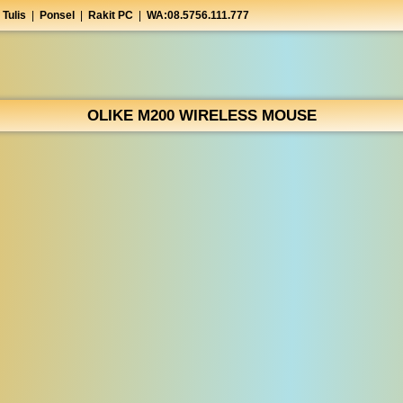
 Tulis
|
Ponsel
|
Rakit PC
|
WA:08.5756.111.777
OLIKE M200 WIRELESS MOUSE