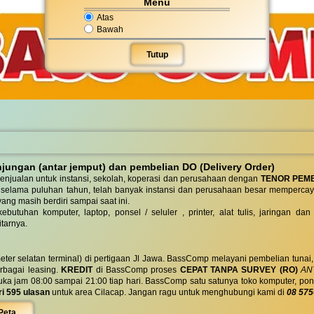
Menu
Atas
Bawah
Tutup
ungan (antar jemput) dan pembelian DO (Delivery Order)
enjualan untuk instansi, sekolah, koperasi dan perusahaan dengan
TENOR PEM
 selama puluhan tahun, telah banyak instansi dan perusahaan besar mempercay
yang masih berdiri sampai saat ini.
butuhan komputer, laptop, ponsel / seluler , printer, alat tulis, jaringan
tarnya.
eter selatan terminal) di pertigaan Jl Jawa. BassComp melayani pembelian tunai
berbagai leasing.
KREDIT
di BassComp proses
CEPAT TANPA SURVEY (RO)
ANT
jam 08:00 sampai 21:00 tiap hari. BassComp satu satunya toko komputer, ponsel, la
ri 595 ulasan
untuk area Cilacap. Jangan ragu untuk menghubungi kami di
08 575
Peta