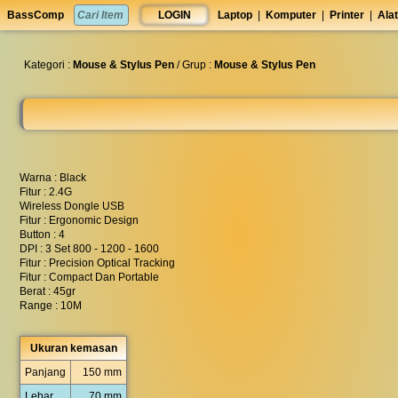
set
BassComp
LOGIN
Laptop
|
Komputer
|
Printer
|
Alat
anti
lelet
◀︎
Kategori :
Mouse & Stylus Pen
/ Grup :
Mouse & Stylus Pen
Warna : Black
Fitur : 2.4G
Wireless Dongle USB
Fitur : Ergonomic Design
Button : 4
DPI : 3 Set 800 - 1200 - 1600
Fitur : Precision Optical Tracking
Fitur : Compact Dan Portable
Berat : 45gr
Range : 10M
Ukuran kemasan
Panjang
150 mm
Lebar
70 mm