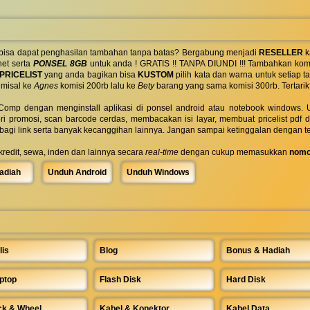
 bisa dapat penghasilan tambahan tanpa batas? Bergabung menjadi
RESELLER
k
net serta
PONSEL 8GB
untuk anda ! GRATIS !! TANPA DIUNDI !!! Tambahkan komi
PRICELIST
yang anda bagikan bisa
KUSTOM
pilih kata dan warna untuk setiap
 misal ke
Agnes
komisi 200rb lalu ke
Bety
barang yang sama komisi 300rb. Tertarik
omp dengan menginstall aplikasi di ponsel android atau notebook windows. Uk
ri promosi, scan barcode cerdas, membacakan isi layar, membuat pricelist pdf
rbagi link serta banyak kecanggihan lainnya. Jangan sampai ketinggalan dengan t
 kredit, sewa, inden dan lainnya secara
real-time
dengan cukup memasukkan
nomo
adiah
Unduh Android
Unduh Windows
lis
Blog
Bonus & Hadiah
ptop
Flash Disk
Hard Disk
ck & Wheel
Kabel & Konektor
Kabel Data