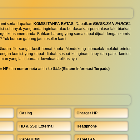
ami serta dapatkan
KOMISI TANPA BATAS
. Dapatkan
BINGKISAN PARCEL
si sebanyak yang anda inginkan atau berdasarkan persentase lalu biarkan
 target konsumen anda. Bahkan barang yang sama dapat dijual dengan komisi
? Yuk buruan gabung jadi reseller kami.
uran file sangat kecil hemat kuota. Mendukung mencetak melalui printer
 dengan komisi yang dapat diubah sesuai keinginan, copy dan paste konten
eman yang lain, buruan download aplikasinya.
r HP
dan
nomor nota
anda ke
SIdu
(Sistem Informasi Terpadu)
.
Casing
Charger HP
HD & SSD External
Headphone
Kabel HDMI
Kabel LAN