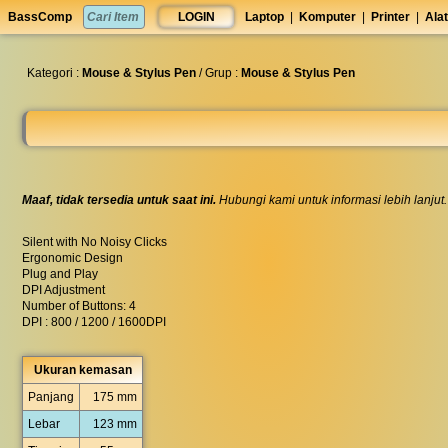
set
BassComp
LOGIN
Laptop
|
Komputer
|
Printer
|
Alat
anti
lelet
◀︎
Kategori :
Mouse & Stylus Pen
/ Grup :
Mouse & Stylus Pen
Maaf, tidak tersedia untuk saat ini.
Hubungi kami untuk informasi lebih lanjut.
Silent with No Noisy Clicks
Ergonomic Design
Plug and Play
DPI Adjustment
Number of Buttons: 4
DPI : 800 / 1200 / 1600DPI
Ukuran kemasan
Panjang
175 mm
Lebar
123 mm