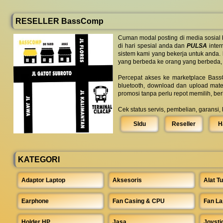
RESELLER BassComp
Cuman modal posting di media sosial
di hari spesial anda dan
PULSA
inter
sistem kami yang bekerja untuk anda.
yang berbeda ke orang yang berbeda,
Percepat akses ke marketplace BassC
bluetooth, download dan upload mate
promosi tanpa perlu repot memilih, be
Cek status servis, pembelian, garansi,
SIdu
Reseller
H
KATEGORI
Adaptor Laptop
Aksesoris
Alat Tu
Earphone
Fan Casing & CPU
Fan La
Holder HP
Jasa
Joysti