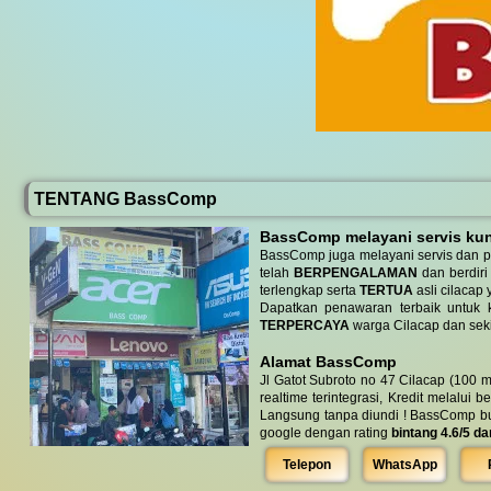
TENTANG BassComp
BassComp melayani servis kunj
BassComp juga melayani servis dan p
telah
BERPENGALAMAN
dan berdiri
terlengkap serta
TERTUA
asli cilacap 
Dapatkan penawaran terbaik untuk ke
TERPERCAYA
warga Cilacap dan seki
Alamat BassComp
Jl Gatot Subroto no 47 Cilacap (100 m
realtime terintegrasi, Kredit melalui 
Langsung tanpa diundi ! BassComp buka 
google dengan rating
bintang 4.6/5 da
Telepon
WhatsApp