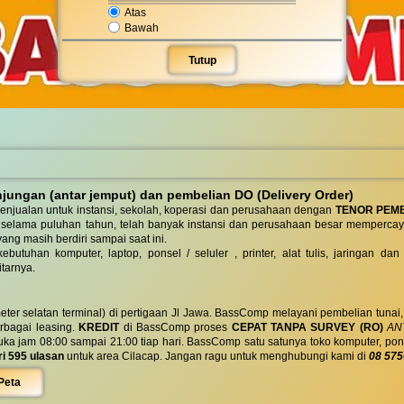
Atas
Bawah
Tutup
ungan (antar jemput) dan pembelian DO (Delivery Order)
enjualan untuk instansi, sekolah, koperasi dan perusahaan dengan
TENOR PEM
 selama puluhan tahun, telah banyak instansi dan perusahaan besar mempercay
yang masih berdiri sampai saat ini.
butuhan komputer, laptop, ponsel / seluler , printer, alat tulis, jaringan
tarnya.
eter selatan terminal) di pertigaan Jl Jawa. BassComp melayani pembelian tunai
berbagai leasing.
KREDIT
di BassComp proses
CEPAT TANPA SURVEY (RO)
ANT
jam 08:00 sampai 21:00 tiap hari. BassComp satu satunya toko komputer, ponsel, la
ri 595 ulasan
untuk area Cilacap. Jangan ragu untuk menghubungi kami di
08 575
Peta