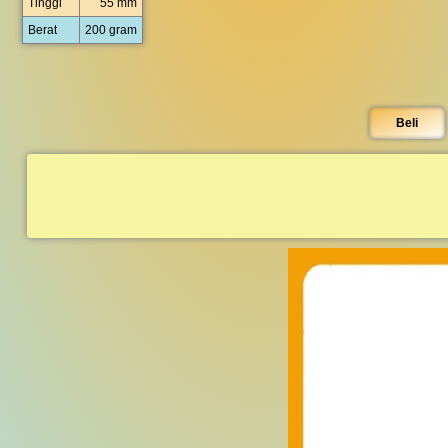
Tinggi
55 mm
Berat
200 gram
Beli