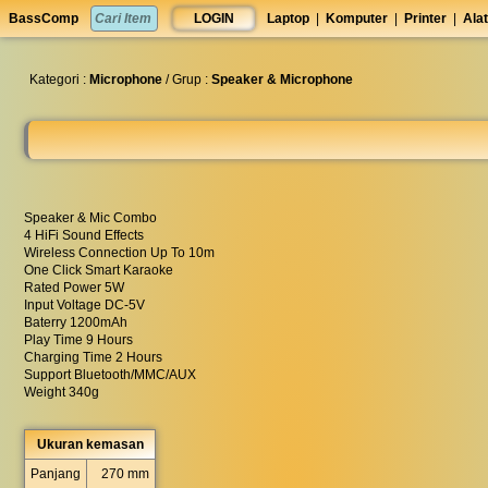
set
BassComp
LOGIN
Laptop
|
Komputer
|
Printer
|
Alat
anti
lelet
◀︎
Kategori :
Microphone
/ Grup :
Speaker & Microphone
Speaker & Mic Combo
4 HiFi Sound Effects
Wireless Connection Up To 10m
One Click Smart Karaoke
Rated Power 5W
Input Voltage DC-5V
Baterry 1200mAh
Play Time 9 Hours
Charging Time 2 Hours
Support Bluetooth/MMC/AUX
Weight 340g
Ukuran kemasan
Panjang
270 mm