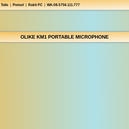
 Tulis
|
Ponsel
|
Rakit PC
|
WA:08.5756.111.777
OLIKE KM1 PORTABLE MICROPHONE