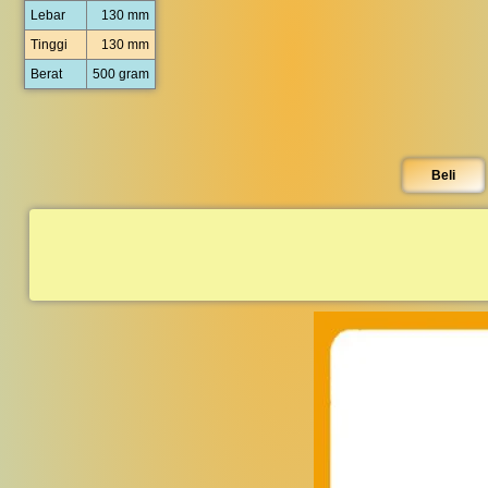
Lebar
130 mm
Tinggi
130 mm
Berat
500 gram
Beli