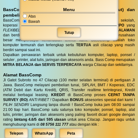
Menu
BassComp melayani servis kunjungan (antar jemput) dan
pembelian DO (Delivery Order)
Atas
BassComp juga melayani servis dan penjualan untuk instansi, sekolah,
Bawah
koperasi dan perusahaan dengan
TENOR PEMBAYARAN TEMPO
yang
FLEXIBEL
sesuai kebutuhan anda. Toko BassComp telah
BERPENGALAMAN
Tutup
dan berdiri selama puluhan tahun, telah banyak instansi dan perusahaan
besar mempercayai kehandalan teknisi kami. BassComp adalah toko
komputer termurah dan terlengkap serta
TERTUA
asli cilacap yang masih
berdiri sampai saat ini.
Dapatkan penawaran terbaik untuk kebutuhan komputer, laptop, ponsel /
seluler , printer, alat tulis, jaringan dan aksesoris anda. Bass Comp merupakan
MITRA BELANJA dan SERVIS TERPERCAYA
warga Cilacap dan sekitarnya.
Alamat BassComp
Jl Gatot Subroto no 47 Cilacap (100 meter selatan terminal) di pertigaan Jl
Jawa. BassComp melayani pembelian tunai, SIPLAH, BMT / Koperasi, EDC
(ATM Debit dan Kartu Kredit), QRIS, Transfer realtime terintegrasi, Kredit
melalui berbagai leasing.
KREDIT
di BassComp proses
CEPAT TANPA
SURVEY (RO)
ANTI RIBET !
Dapatkan
BONUS
aksesories spesial dari kami !
PILIH SENDIRI
Langsung tanpa diundi ! BassComp buka jam 08:00 sampai
21:00 tiap hari. BassComp satu satunya toko komputer, ponsel, laptop, alat
tulis, printer, jaringan dan aksesoris yang paling favorit dicari google dengan
rating
bintang 4.6/5 dari 595 ulasan
untuk area Cilacap. Jangan ragu untuk
menghubungi kami di
08 5756 111 777
atau dengan klik :
Telepon
WhatsApp
Peta