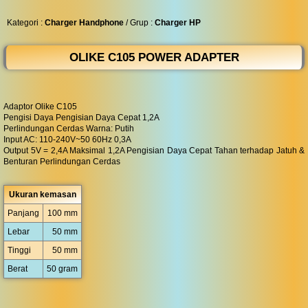
◀︎
...
Kategori :
Charger Handphone
/ Grup :
Charger HP
OLIKE C105 POWER ADAPTER
Adaptor Olike C105
Pengisi Daya Pengisian Daya Cepat 1,2A
Perlindungan Cerdas Warna: Putih
Input AC: 110-240V~50 60Hz 0,3A
Output 5V = 2,4A Maksimal 1,2A Pengisian Daya Cepat Tahan terhadap Jatuh &
Benturan Perlindungan Cerdas
Ukuran kemasan
Panjang
100 mm
Lebar
50 mm
Tinggi
50 mm
Berat
50 gram