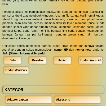
barang yang sama komisi 300rb. Tertarik? Yuk buruan gabung jadi reseller
kami.
Percepat akses ke marketplace BassComp dengan menginstall aplikasi di
ponsel android atau notebook windows. Ukuran file sangat kecil hemat kuota.
Mendukung mencetak melalui printer bluetooth, download dan upload materi
promosi, scan barcode cerdas, membacakan isi layar, membuat pricelist pdf
dengan komisi yang dapat diubah sesuai keinginan, copy dan paste konten
promosi tanpa perlu repot memilih, berbagi link serta banyak kecanggihan
lainnya. Jangan sampai ketinggalan dengan teman yang lain, buruan
download aplikasinya.
Cek status servis, pembelian, garansi, kredit, sewa, inden dan lainnya secara
real-time
dengan cukup memasukkan
nomor HP
dan
nomor nota
anda ke
SIdu
(Sistem Informasi Terpadu)
.
SIdu
Reseller
Hadiah
Unduh Android
Unduh Windows
KATEGORI
Adaptor Laptop
Aksesoris