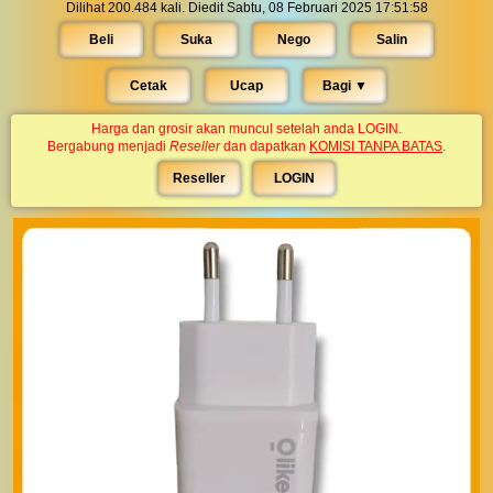
Dilihat 200.484 kali. Diedit Sabtu, 08 Februari 2025 17:51:58
Beli
Suka
Nego
Salin
Cetak
Ucap
Bagi ▼︎
Harga dan grosir akan muncul setelah anda LOGIN.
Bergabung menjadi
Reseller
dan dapatkan
KOMISI TANPA BATAS
.
Reseller
LOGIN