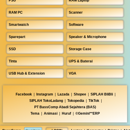
PSU
RAM Laptop
RAM PC
Scanner
Smartwatch
Software
Sparepart
Speaker & Microphone
SSD
Storage Case
Tinta
UPS & Baterai
USB Hub & Extension
VGA
Facebook
|
Instagram
|
Lazada
|
Shopee
|
SIPLAH BliBli
|
SIPLAH TokoLadang
|
Tokopedia
|
TikTok
|
PT BassComp Abadi Sejahtera (BAS)
Tema
|
Animasi
|
Huruf
|
©Gemini**ERP