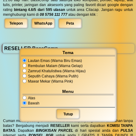
tulis, printer, jaringan dan aksesoris yang paling favorit dicari google dengan
rating
bintang 4.6/5 dari 595 ulasan
untuk area Cilacap. Jangan ragu untuk
menghubungi kami di
08 5756 111 777
atau dengan klik :
Telepon
WhatsApp
Peta
RESELLER BassComp
Tema
Lautan Emas (Warna Biru Emas)
Rembulan Malam (Warna Gelap)
Zamrud Khatulistiwa (Warna Hijau)
Seputih Cahaya (Warna Putih)
Mawar Mekar (Warna Pink)
Menu
Atas
Bawah
Tutup
Cuman modal posting di media sosial bisa dapat penghasilan tambahan tanpa
batas? Bergabung menjadi
RESELLER
kami serta dapatkan
KOMISI TANPA
BATAS
. Dapatkan
BINGKISAN PARCEL
di hari spesial anda dan
PULSA
internet serta
PONSEL 8GB
untuk anda ! GRATIS !! TANPA DIUNDI !!!