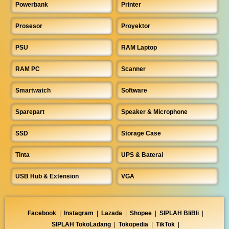
Powerbank
Printer
Prosesor
Proyektor
PSU
RAM Laptop
RAM PC
Scanner
Smartwatch
Software
Sparepart
Speaker & Microphone
SSD
Storage Case
Tinta
UPS & Baterai
USB Hub & Extension
VGA
Facebook
|
Instagram
|
Lazada
|
Shopee
|
SIPLAH BliBli
|
SIPLAH TokoLadang
|
Tokopedia
|
TikTok
|