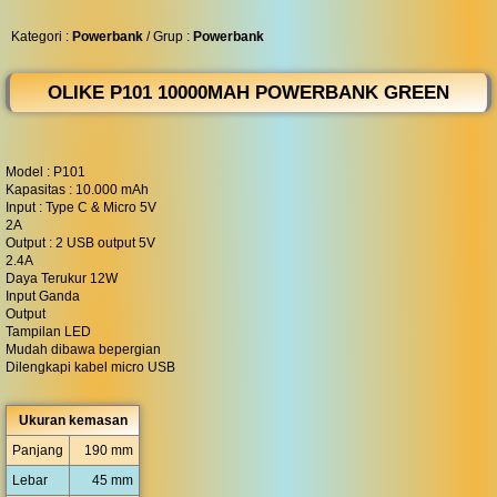
◀︎
...
Kategori :
Powerbank
/ Grup :
Powerbank
OLIKE P101 10000MAH POWERBANK GREEN
Model : P101
Kapasitas : 10.000 mAh
Input : Type C & Micro 5V
2A
Output : 2 USB output 5V
2.4A
Daya Terukur 12W
Input Ganda
Output
Tampilan LED
Mudah dibawa bepergian
Dilengkapi kabel micro USB
Ukuran kemasan
Panjang
190 mm
Lebar
45 mm