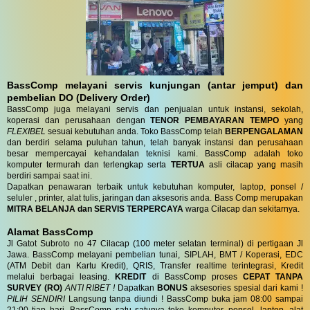
BassComp melayani servis kunjungan (antar jemput) dan
pembelian DO (Delivery Order)
BassComp juga melayani servis dan penjualan untuk instansi, sekolah,
koperasi dan perusahaan dengan
TENOR PEMBAYARAN TEMPO
yang
FLEXIBEL
sesuai kebutuhan anda. Toko BassComp telah
BERPENGALAMAN
dan berdiri selama puluhan tahun, telah banyak instansi dan perusahaan
besar mempercayai kehandalan teknisi kami. BassComp adalah toko
komputer termurah dan terlengkap serta
TERTUA
asli cilacap yang masih
berdiri sampai saat ini.
Dapatkan penawaran terbaik untuk kebutuhan komputer, laptop, ponsel /
seluler , printer, alat tulis, jaringan dan aksesoris anda. Bass Comp merupakan
MITRA BELANJA dan SERVIS TERPERCAYA
warga Cilacap dan sekitarnya.
Alamat BassComp
Jl Gatot Subroto no 47 Cilacap (100 meter selatan terminal) di pertigaan Jl
Jawa. BassComp melayani pembelian tunai, SIPLAH, BMT / Koperasi, EDC
(ATM Debit dan Kartu Kredit), QRIS, Transfer realtime terintegrasi, Kredit
melalui berbagai leasing.
KREDIT
di BassComp proses
CEPAT TANPA
SURVEY (RO)
ANTI RIBET !
Dapatkan
BONUS
aksesories spesial dari kami !
PILIH SENDIRI
Langsung tanpa diundi ! BassComp buka jam 08:00 sampai
21:00 tiap hari. BassComp satu satunya toko komputer, ponsel, laptop, alat