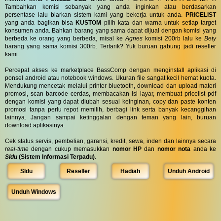
Tambahkan komisi sebanyak yang anda inginkan atau berdasarkan
persentase lalu biarkan sistem kami yang bekerja untuk anda.
PRICELIST
yang anda bagikan bisa
KUSTOM
pilih kata dan warna untuk setiap target
konsumen anda. Bahkan barang yang sama dapat dijual dengan komisi yang
berbeda ke orang yang berbeda, misal ke
Agnes
komisi 200rb lalu ke
Bety
barang yang sama komisi 300rb. Tertarik? Yuk buruan gabung jadi reseller
kami.
Percepat akses ke marketplace BassComp dengan menginstall aplikasi di
ponsel android atau notebook windows. Ukuran file sangat kecil hemat kuota.
Mendukung mencetak melalui printer bluetooth, download dan upload materi
promosi, scan barcode cerdas, membacakan isi layar, membuat pricelist pdf
dengan komisi yang dapat diubah sesuai keinginan, copy dan paste konten
promosi tanpa perlu repot memilih, berbagi link serta banyak kecanggihan
lainnya. Jangan sampai ketinggalan dengan teman yang lain, buruan
download aplikasinya.
Cek status servis, pembelian, garansi, kredit, sewa, inden dan lainnya secara
real-time
dengan cukup memasukkan
nomor HP
dan
nomor nota
anda ke
SIdu
(Sistem Informasi Terpadu)
.
SIdu
Reseller
Hadiah
Unduh Android
Unduh Windows