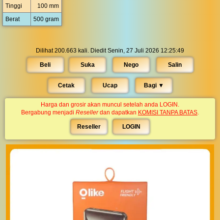
Tinggi
100 mm
Berat
500 gram
Dilihat 200.663 kali. Diedit Senin, 27 Juli 2026 12:25:49
Beli
Suka
Nego
Salin
Cetak
Ucap
Bagi ▼︎
Harga dan grosir akan muncul setelah anda LOGIN.
Bergabung menjadi
Reseller
dan dapatkan
KOMISI TANPA BATAS
.
Reseller
LOGIN