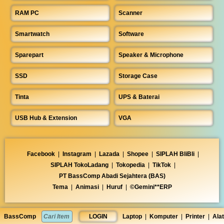
RAM PC
Scanner
Smartwatch
Software
Sparepart
Speaker & Microphone
SSD
Storage Case
Tinta
UPS & Baterai
USB Hub & Extension
VGA
Facebook
|
Instagram
|
Lazada
|
Shopee
|
SIPLAH BliBli
|
SIPLAH TokoLadang
|
Tokopedia
|
TikTok
|
PT BassComp Abadi Sejahtera (BAS)
Tema
|
Animasi
|
Huruf
|
©Gemini**ERP
BassComp
LOGIN
Laptop
|
Komputer
|
Printer
|
Alat