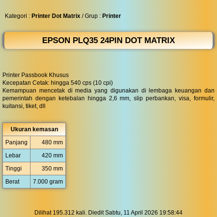
◀︎
...
Kategori :
Printer Dot Matrix
/ Grup :
Printer
EPSON PLQ35 24PIN DOT MATRIX
Printer Passbook Khusus
Kecepatan Cetak: hingga 540 cps (10 cpi)
Kemampuan mencetak di media yang digunakan di lembaga keuangan dan
pemerintah dengan ketebalan hingga 2,6 mm, slip perbankan, visa, formulir,
kuitansi, tiket, dll
Ukuran kemasan
Panjang
480 mm
Lebar
420 mm
Tinggi
350 mm
Berat
7.000 gram
Dilihat 195.312 kali. Diedit Sabtu, 11 April 2026 19:58:44