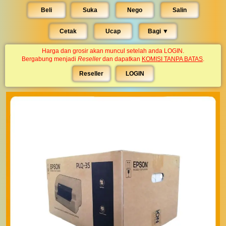
Beli
Suka
Nego
Salin
Cetak
Ucap
Bagi ▼︎
Harga dan grosir akan muncul setelah anda LOGIN.
Bergabung menjadi
Reseller
dan dapatkan
KOMISI TANPA BATAS
.
Reseller
LOGIN