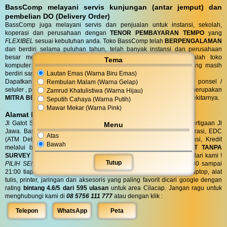
BassComp melayani servis kunjungan (antar jemput) dan
pembelian DO (Delivery Order)
BassComp juga melayani servis dan penjualan untuk instansi, sekolah,
koperasi dan perusahaan dengan
TENOR PEMBAYARAN TEMPO
yang
FLEXIBEL
sesuai kebutuhan anda. Toko BassComp telah
BERPENGALAMAN
dan berdiri selama puluhan tahun, telah banyak instansi dan perusahaan
besar mempercayai kehandalan teknisi kami. BassComp adalah toko
Tema
komputer termurah dan terlengkap serta
TERTUA
asli cilacap yang masih
Lautan Emas (Warna Biru Emas)
berdiri sampai saat ini.
Dapatkan penawaran terbaik untuk kebutuhan komputer, laptop, ponsel /
Rembulan Malam (Warna Gelap)
seluler , printer, alat tulis, jaringan dan aksesoris anda. Bass Comp merupakan
Zamrud Khatulistiwa (Warna Hijau)
MITRA BELANJA dan SERVIS TERPERCAYA
warga Cilacap dan sekitarnya.
Seputih Cahaya (Warna Putih)
Mawar Mekar (Warna Pink)
Alamat BassComp
Jl Gatot Subroto no 47 Cilacap (100 meter selatan terminal) di pertigaan Jl
Menu
Jawa. BassComp melayani pembelian tunai, SIPLAH, BMT / Koperasi, EDC
Atas
(ATM Debit dan Kartu Kredit), QRIS, Transfer realtime terintegrasi, Kredit
Bawah
melalui berbagai leasing.
KREDIT
di BassComp proses
CEPAT TANPA
SURVEY (RO)
ANTI RIBET !
Dapatkan
BONUS
aksesories spesial dari kami !
Tutup
PILIH SENDIRI
Langsung tanpa diundi ! BassComp buka jam 08:00 sampai
21:00 tiap hari. BassComp satu satunya toko komputer, ponsel, laptop, alat
tulis, printer, jaringan dan aksesoris yang paling favorit dicari google dengan
rating
bintang 4.6/5 dari 595 ulasan
untuk area Cilacap. Jangan ragu untuk
menghubungi kami di
08 5756 111 777
atau dengan klik :
Telepon
WhatsApp
Peta