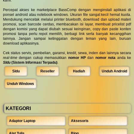
kami.
Percepat akses ke marketplace BassComp dengan menginstall aplikasi di
ponsel android atau notebook windows. Ukuran file sangat kecil hemat kuota.
Mendukung mencetak melalui printer bluetooth, download dan upload materi
promosi, scan barcode cerdas, membacakan isi layar, membuat pricelist pdf
dengan komisi yang dapat diubah sesuai keinginan, copy dan paste konten
promosi tanpa perlu repot memilih, berbagi link serta banyak kecanggihan
lainnya. Jangan sampai ketinggalan dengan teman yang lain, buruan
download aplikasinya.
Cek status servis, pembelian, garansi, kredit, sewa, inden dan lainnya secara
real-time
dengan cukup memasukkan
nomor HP
dan
nomor nota
anda ke
SIdu
(Sistem Informasi Terpadu)
.
SIdu
Reseller
Hadiah
Unduh Android
Unduh Windows
KATEGORI
Adaptor Laptop
Aksesoris
Alat Tulis
Blog