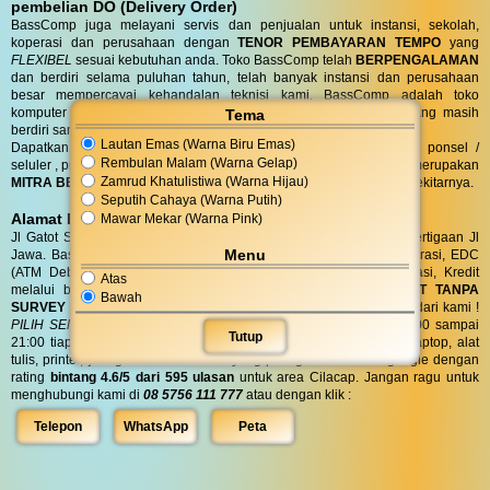
pembelian DO (Delivery Order)
BassComp juga melayani servis dan penjualan untuk instansi, sekolah,
koperasi dan perusahaan dengan
TENOR PEMBAYARAN TEMPO
yang
FLEXIBEL
sesuai kebutuhan anda. Toko BassComp telah
BERPENGALAMAN
dan berdiri selama puluhan tahun, telah banyak instansi dan perusahaan
besar mempercayai kehandalan teknisi kami. BassComp adalah toko
komputer termurah dan terlengkap serta
TERTUA
asli cilacap yang masih
Tema
berdiri sampai saat ini.
Lautan Emas (Warna Biru Emas)
Dapatkan penawaran terbaik untuk kebutuhan komputer, laptop, ponsel /
Rembulan Malam (Warna Gelap)
seluler , printer, alat tulis, jaringan dan aksesoris anda. Bass Comp merupakan
Zamrud Khatulistiwa (Warna Hijau)
MITRA BELANJA dan SERVIS TERPERCAYA
warga Cilacap dan sekitarnya.
Seputih Cahaya (Warna Putih)
Alamat BassComp
Mawar Mekar (Warna Pink)
Jl Gatot Subroto no 47 Cilacap (100 meter selatan terminal) di pertigaan Jl
Menu
Jawa. BassComp melayani pembelian tunai, SIPLAH, BMT / Koperasi, EDC
(ATM Debit dan Kartu Kredit), QRIS, Transfer realtime terintegrasi, Kredit
Atas
melalui berbagai leasing.
KREDIT
di BassComp proses
CEPAT TANPA
Bawah
SURVEY (RO)
ANTI RIBET !
Dapatkan
BONUS
aksesories spesial dari kami !
PILIH SENDIRI
Langsung tanpa diundi ! BassComp buka jam 08:00 sampai
Tutup
21:00 tiap hari. BassComp satu satunya toko komputer, ponsel, laptop, alat
tulis, printer, jaringan dan aksesoris yang paling favorit dicari google dengan
rating
bintang 4.6/5 dari 595 ulasan
untuk area Cilacap. Jangan ragu untuk
menghubungi kami di
08 5756 111 777
atau dengan klik :
Telepon
WhatsApp
Peta