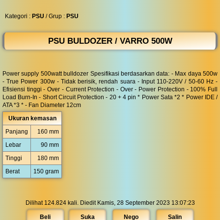
◀︎
...
Kategori :
PSU
/ Grup :
PSU
PSU BULDOZER / VARRO 500W
Power supply 500watt bulldozer Spesifikasi berdasarkan data: - Max daya 500w
- True Power 300w - Tidak berisik, rendah suara - Input 110-220V / 50-60 Hz -
Efisiensi tinggi - Over - Current Protection - Over - Power Protection - 100% Full
Load Burn-In - Short Circuit Protection - 20 + 4 pin * Power Sata *2 * Power IDE /
ATA *3 * - Fan Diameter 12cm
Ukuran kemasan
Panjang
160 mm
Lebar
90 mm
Tinggi
180 mm
Berat
150 gram
Dilihat 124.824 kali. Diedit Kamis, 28 September 2023 13:07:23
Beli
Suka
Nego
Salin