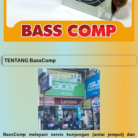
TENTANG BassComp
BassComp melayani servis kunjungan (antar jemput) dan