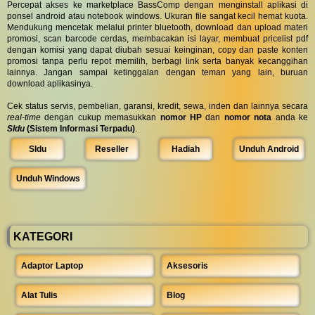
Percepat akses ke marketplace BassComp dengan menginstall aplikasi di
ponsel android atau notebook windows. Ukuran file sangat kecil hemat kuota.
Mendukung mencetak melalui printer bluetooth, download dan upload materi
promosi, scan barcode cerdas, membacakan isi layar, membuat pricelist pdf
dengan komisi yang dapat diubah sesuai keinginan, copy dan paste konten
promosi tanpa perlu repot memilih, berbagi link serta banyak kecanggihan
lainnya. Jangan sampai ketinggalan dengan teman yang lain, buruan
download aplikasinya.
Cek status servis, pembelian, garansi, kredit, sewa, inden dan lainnya secara
real-time
dengan cukup memasukkan
nomor HP
dan
nomor nota
anda ke
SIdu
(Sistem Informasi Terpadu)
.
SIdu
Reseller
Hadiah
Unduh Android
Unduh Windows
KATEGORI
Adaptor Laptop
Aksesoris
Alat Tulis
Blog