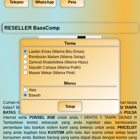
Telepon
WhatsApp
Peta
RESELLER BassComp
Tema
Lautan Emas (Warna Biru Emas)
Rembulan Malam (Warna Gelap)
Zamrud Khatulistiwa (Warna Hijau)
Seputih Cahaya (Warna Putih)
Mawar Mekar (Warna Pink)
Menu
Atas
Bawah
Cuman modal posting di media sosial bisa dapat penghasilan tambahan tanpa
Tutup
batas? Bergabung menjadi
RESELLER
kami serta dapatkan
KOMISI TANPA
BATAS
. Dapatkan
BINGKISAN PARCEL
di hari spesial anda dan
PULSA
internet serta
PONSEL 8GB
untuk anda ! GRATIS !! TANPA DIUNDI !!!
Tambahkan komisi sebanyak yang anda inginkan atau berdasarkan
persentase lalu biarkan sistem kami yang bekerja untuk anda.
PRICELIST
yang anda bagikan bisa
KUSTOM
pilih kata dan warna untuk setiap target
konsumen anda. Bahkan barang yang sama dapat dijual dengan komisi yang