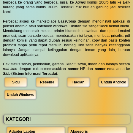
berbeda ke orang yang berbeda, misal ke
Agnes
komisi 200rb lalu ke
Bety
barang yang sama komisi 300rb. Tertarik? Yuk buruan gabung jadi reseller
kami.
Percepat akses ke marketplace BassComp dengan menginstall aplikasi di
ponsel android atau notebook windows. Ukuran file sangat kecil hemat kuota.
Mendukung mencetak melalui printer bluetooth, download dan upload materi
promosi, scan barcode cerdas, membacakan isi layar, membuat pricelist pdf
dengan komisi yang dapat diubah sesuai keinginan, copy dan paste konten
promosi tanpa perlu repot memilih, berbagi link serta banyak kecanggihan
lainnya. Jangan sampai ketinggalan dengan teman yang lain, buruan
download aplikasinya.
Cek status servis, pembelian, garansi, kredit, sewa, inden dan lainnya secara
real-time
dengan cukup memasukkan
nomor HP
dan
nomor nota
anda ke
SIdu
(Sistem Informasi Terpadu)
.
SIdu
Reseller
Hadiah
Unduh Android
Unduh Windows
KATEGORI
Adaptor Laptop
Aksesoris