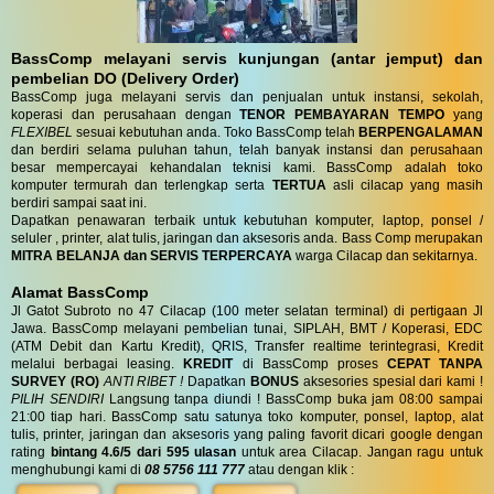
BassComp melayani servis kunjungan (antar jemput) dan
pembelian DO (Delivery Order)
BassComp juga melayani servis dan penjualan untuk instansi, sekolah,
koperasi dan perusahaan dengan
TENOR PEMBAYARAN TEMPO
yang
FLEXIBEL
sesuai kebutuhan anda. Toko BassComp telah
BERPENGALAMAN
dan berdiri selama puluhan tahun, telah banyak instansi dan perusahaan
besar mempercayai kehandalan teknisi kami. BassComp adalah toko
komputer termurah dan terlengkap serta
TERTUA
asli cilacap yang masih
berdiri sampai saat ini.
Dapatkan penawaran terbaik untuk kebutuhan komputer, laptop, ponsel /
seluler , printer, alat tulis, jaringan dan aksesoris anda. Bass Comp merupakan
MITRA BELANJA dan SERVIS TERPERCAYA
warga Cilacap dan sekitarnya.
Alamat BassComp
Jl Gatot Subroto no 47 Cilacap (100 meter selatan terminal) di pertigaan Jl
Jawa. BassComp melayani pembelian tunai, SIPLAH, BMT / Koperasi, EDC
(ATM Debit dan Kartu Kredit), QRIS, Transfer realtime terintegrasi, Kredit
melalui berbagai leasing.
KREDIT
di BassComp proses
CEPAT TANPA
SURVEY (RO)
ANTI RIBET !
Dapatkan
BONUS
aksesories spesial dari kami !
PILIH SENDIRI
Langsung tanpa diundi ! BassComp buka jam 08:00 sampai
21:00 tiap hari. BassComp satu satunya toko komputer, ponsel, laptop, alat
tulis, printer, jaringan dan aksesoris yang paling favorit dicari google dengan
rating
bintang 4.6/5 dari 595 ulasan
untuk area Cilacap. Jangan ragu untuk
menghubungi kami di
08 5756 111 777
atau dengan klik :