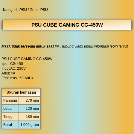
◀︎
...
Kategori :
PSU
/ Grup :
PSU
PSU CUBE GAMING CG-450W
Maaf, tidak tersedia untuk saat ini.
Hubungi kami untuk informasi lebih lanjut.
PSU CUBE GAMING CG-450W
tipe : CG-450
Input AC: 230V
Arus: 4A
Frekuensi: 50-60Hz
Ukuran kemasan
Panjang
270 mm
Lebar
120 mm
Tinggi
180 mm
Berat
1.000 gram