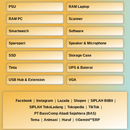
PSU
RAM Laptop
RAM PC
Scanner
Smartwatch
Software
Sparepart
Speaker & Microphone
SSD
Storage Case
Tinta
UPS & Baterai
USB Hub & Extension
VGA
Facebook
|
Instagram
|
Lazada
|
Shopee
|
SIPLAH BliBli
|
SIPLAH TokoLadang
|
Tokopedia
|
TikTok
|
PT BassComp Abadi Sejahtera (BAS)
Tema
|
Animasi
|
Huruf
|
©Gemini**ERP