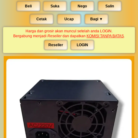
Beli
Suka
Nego
Salin
Cetak
Ucap
Bagi ▼︎
Harga dan grosir akan muncul setelah anda LOGIN.
Bergabung menjadi
Reseller
dan dapatkan
KOMISI TANPA BATAS
.
Reseller
LOGIN