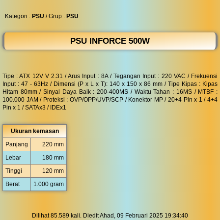
◀︎
...
Kategori :
PSU
/ Grup :
PSU
PSU INFORCE 500W
Tipe : ATX 12V V 2.31 / Arus Input : 8A / Tegangan Input : 220 VAC / Frekuensi
Input : 47 - 63Hz / Dimensi (P x L x T): 140 x 150 x 86 mm / Tipe Kipas : Kipas
Hitam 80mm / Sinyal Daya Baik : 200-400MS / Waktu Tahan : 16MS / MTBF :
100.000 JAM / Proteksi : OVP/OPP/UVP/SCP / Konektor MP / 20+4 Pin x 1 / 4+4
Pin x 1 / SATAx3 / IDEx1
Ukuran kemasan
Panjang
220 mm
Lebar
180 mm
Tinggi
120 mm
Berat
1.000 gram
Dilihat 85.589 kali. Diedit Ahad, 09 Februari 2025 19:34:40