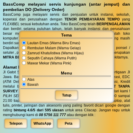
BassComp melayani servis kunjungan (antar jemput) dan
pembelian DO (Delivery Order)
BassComp juga melayani servis dan penjualan untuk instansi, sekolah,
koperasi dan perusahaan dengan
TENOR PEMBAYARAN TEMPO
yang
FLEXIBEL
sesuai kebutuhan anda. Toko BassComp telah
BERPENGALAMAN
dan berdiri selama puluhan tahun, telah banyak instansi dan perusahaan
besar mempercayai kehandalan teknisi kami. BassComp adalah toko
Tema
komputer termurah dan terlengkap serta
TERTUA
asli cilacap yang masih
Lautan Emas (Warna Biru Emas)
berdiri sampai saat ini.
Dapatkan penawaran terbaik untuk kebutuhan komputer, laptop, ponsel /
Rembulan Malam (Warna Gelap)
seluler , printer, alat tulis, jaringan dan aksesoris anda. Bass Comp merupakan
Zamrud Khatulistiwa (Warna Hijau)
MITRA BELANJA dan SERVIS TERPERCAYA
warga Cilacap dan sekitarnya.
Seputih Cahaya (Warna Putih)
Mawar Mekar (Warna Pink)
Alamat BassComp
Jl Gatot Subroto no 47 Cilacap (100 meter selatan terminal) di pertigaan Jl
Menu
Jawa. BassComp melayani pembelian tunai, SIPLAH, BMT / Koperasi, EDC
Atas
(ATM Debit dan Kartu Kredit), QRIS, Transfer realtime terintegrasi, Kredit
Bawah
melalui berbagai leasing.
KREDIT
di BassComp proses
CEPAT TANPA
SURVEY (RO)
ANTI RIBET !
Dapatkan
BONUS
aksesories spesial dari kami !
Tutup
PILIH SENDIRI
Langsung tanpa diundi ! BassComp buka jam 08:00 sampai
21:00 tiap hari. BassComp satu satunya toko komputer, ponsel, laptop, alat
tulis, printer, jaringan dan aksesoris yang paling favorit dicari google dengan
rating
bintang 4.6/5 dari 595 ulasan
untuk area Cilacap. Jangan ragu untuk
menghubungi kami di
08 5756 111 777
atau dengan klik :
Telepon
WhatsApp
Peta