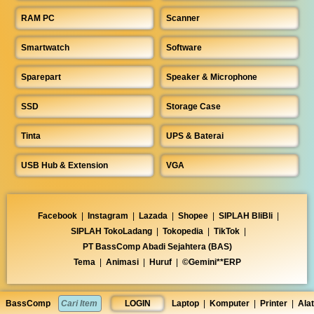
RAM PC
Scanner
Smartwatch
Software
Sparepart
Speaker & Microphone
SSD
Storage Case
Tinta
UPS & Baterai
USB Hub & Extension
VGA
Facebook
|
Instagram
|
Lazada
|
Shopee
|
SIPLAH BliBli
|
SIPLAH TokoLadang
|
Tokopedia
|
TikTok
|
PT BassComp Abadi Sejahtera (BAS)
Tema
|
Animasi
|
Huruf
|
©Gemini**ERP
BassComp
LOGIN
Laptop
|
Komputer
|
Printer
|
Alat