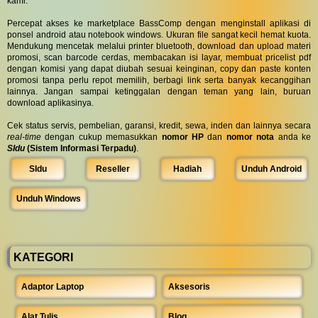
kami.
Percepat akses ke marketplace BassComp dengan menginstall aplikasi di
ponsel android atau notebook windows. Ukuran file sangat kecil hemat kuota.
Mendukung mencetak melalui printer bluetooth, download dan upload materi
promosi, scan barcode cerdas, membacakan isi layar, membuat pricelist pdf
dengan komisi yang dapat diubah sesuai keinginan, copy dan paste konten
promosi tanpa perlu repot memilih, berbagi link serta banyak kecanggihan
lainnya. Jangan sampai ketinggalan dengan teman yang lain, buruan
download aplikasinya.
Cek status servis, pembelian, garansi, kredit, sewa, inden dan lainnya secara
real-time
dengan cukup memasukkan
nomor HP
dan
nomor nota
anda ke
SIdu
(Sistem Informasi Terpadu)
.
SIdu
Reseller
Hadiah
Unduh Android
Unduh Windows
KATEGORI
Adaptor Laptop
Aksesoris
Alat Tulis
Blog