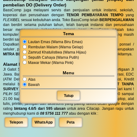
pembelian DO (Delivery Order)
BassComp juga melayani servis dan penjualan untuk instansi, sekolah,
koperasi dan perusahaan dengan
TENOR PEMBAYARAN TEMPO
yang
FLEXIBEL
sesuai kebutuhan anda. Toko BassComp telah
BERPENGALAMAN
dan berdiri selama puluhan tahun, telah banyak instansi dan perusahaan
besar mempercayai kehandalan teknisi kami. BassComp adalah toko
Tema
komputer termurah dan terlengkap serta
TERTUA
asli cilacap yang masih
berdiri sampai saat ini.
Lautan Emas (Warna Biru Emas)
Dapatkan penawaran terbaik untuk kebutuhan komputer, laptop, ponsel /
Rembulan Malam (Warna Gelap)
seluler , printer, alat tulis, jaringan dan aksesoris anda. Bass Comp merupakan
Zamrud Khatulistiwa (Warna Hijau)
MITRA BELANJA dan SERVIS TERPERCAYA
warga Cilacap dan sekitarnya.
Seputih Cahaya (Warna Putih)
Mawar Mekar (Warna Pink)
Alamat BassComp
Jl Gatot Subroto no 47 Cilacap (100 meter selatan terminal) di pertigaan Jl
Menu
Jawa. BassComp melayani pembelian tunai, SIPLAH, BMT / Koperasi, EDC
(ATM Debit dan Kartu Kredit), QRIS, Transfer realtime terintegrasi, Kredit
Atas
melalui berbagai leasing.
KREDIT
di BassComp proses
CEPAT TANPA
Bawah
SURVEY (RO)
ANTI RIBET !
Dapatkan
BONUS
aksesories spesial dari kami !
PILIH SENDIRI
Langsung tanpa diundi ! BassComp buka jam 08:00 sampai
Tutup
21:00 tiap hari. BassComp satu satunya toko komputer, ponsel, laptop, alat
tulis, printer, jaringan dan aksesoris yang paling favorit dicari google dengan
rating
bintang 4.6/5 dari 595 ulasan
untuk area Cilacap. Jangan ragu untuk
menghubungi kami di
08 5756 111 777
atau dengan klik :
Telepon
WhatsApp
Peta