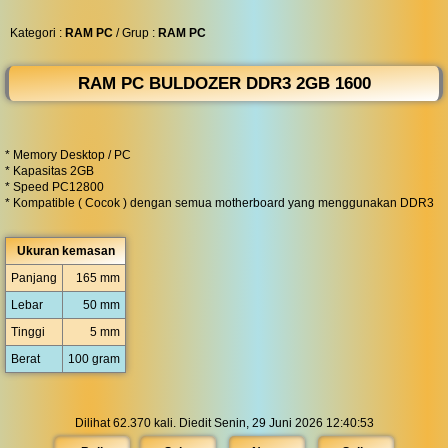
◀︎
...
Kategori :
RAM PC
/ Grup :
RAM PC
RAM PC BULDOZER DDR3 2GB 1600
* Memory Desktop / PC
* Kapasitas 2GB
* Speed PC12800
* Kompatible ( Cocok ) dengan semua motherboard yang menggunakan DDR3
Ukuran kemasan
Panjang
165 mm
Lebar
50 mm
Tinggi
5 mm
Berat
100 gram
Dilihat 62.370 kali. Diedit Senin, 29 Juni 2026 12:40:53