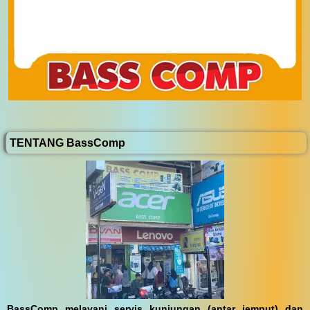
TENTANG BassComp
BassComp melayani servis kunjungan (antar jemput) dan