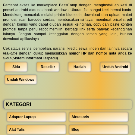
Percepat akses ke marketplace BassComp dengan menginstall aplikasi di
ponsel android atau notebook windows. Ukuran file sangat kecil hemat kuota.
Mendukung mencetak melalui printer bluetooth, download dan upload materi
promosi, scan barcode cerdas, membacakan isi layar, membuat pricelist pdf
dengan komisi yang dapat diubah sesuai keinginan, copy dan paste konten
promosi tanpa perlu repot memilih, berbagi link serta banyak kecanggihan
lainnya. Jangan sampai ketinggalan dengan teman yang lain, buruan
download aplikasinya.
Cek status servis, pembelian, garansi, kredit, sewa, inden dan lainnya secara
real-time
dengan cukup memasukkan
nomor HP
dan
nomor nota
anda ke
SIdu
(Sistem Informasi Terpadu)
.
SIdu
Reseller
Hadiah
Unduh Android
Unduh Windows
KATEGORI
Adaptor Laptop
Aksesoris
Alat Tulis
Blog