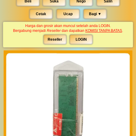
Beli
Suka
Nego
Salin
Cetak
Ucap
Bagi ▼︎
Harga dan grosir akan muncul setelah anda LOGIN.
Bergabung menjadi
Reseller
dan dapatkan
KOMISI TANPA BATAS
.
Reseller
LOGIN