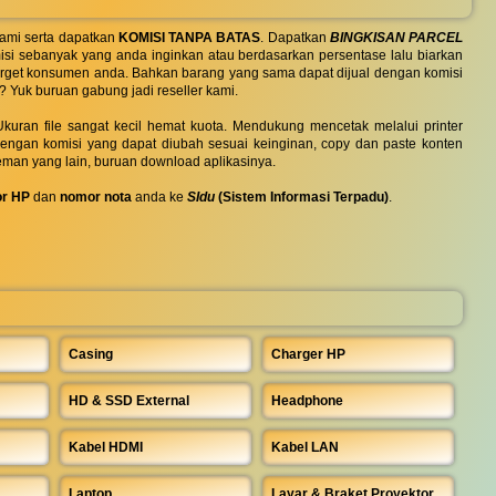
ami serta dapatkan
KOMISI TANPA BATAS
. Dapatkan
BINGKISAN PARCEL
si sebanyak yang anda inginkan atau berdasarkan persentase lalu biarkan
 target konsumen anda. Bahkan barang yang sama dapat dijual dengan komisi
? Yuk buruan gabung jadi reseller kami.
uran file sangat kecil hemat kuota. Mendukung mencetak melalui printer
 dengan komisi yang dapat diubah sesuai keinginan, copy dan paste konten
eman yang lain, buruan download aplikasinya.
r HP
dan
nomor nota
anda ke
SIdu
(Sistem Informasi Terpadu)
.
Casing
Charger HP
HD & SSD External
Headphone
Kabel HDMI
Kabel LAN
Laptop
Layar & Braket Proyektor