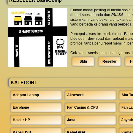
RESELLER BassComp
Cuman modal posting di media sosial
di hari spesial anda dan
PULSA
inter
sistem kami yang bekerja untuk anda.
yang berbeda ke orang yang berbeda,
Percepat akses ke marketplace BassC
bluetooth, download dan upload mate
promosi tanpa perlu repot memilih, be
Cek status servis, pembelian, garansi,
SIdu
Reseller
H
KATEGORI
Adaptor Laptop
Aksesoris
Alat Tu
Earphone
Fan Casing & CPU
Fan La
Holder HP
Jasa
Joysti
Kabel USB
Kabel VGA
Kamer