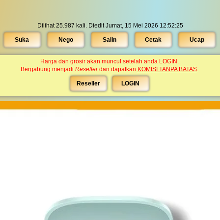
Dilihat 25.987 kali. Diedit Jumat, 15 Mei 2026 12:52:25
Suka
Nego
Salin
Cetak
Ucap
Harga dan grosir akan muncul setelah anda LOGIN.
Bergabung menjadi
Reseller
dan dapatkan
KOMISI TANPA BATAS
.
Reseller
LOGIN