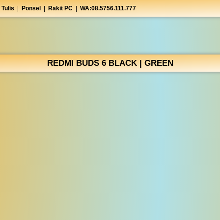
 Tulis
|
Ponsel
|
Rakit PC
|
WA:08.5756.111.777
REDMI BUDS 6 BLACK | GREEN