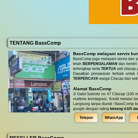
TENTANG BassComp
BassComp melayani servis kunj
BassComp juga melayani servis dan p
telah
BERPENGALAMAN
dan berdiri
terlengkap serta
TERTUA
asli cilacap 
Dapatkan penawaran terbaik untuk ke
TERPERCAYA
warga Cilacap dan seki
Alamat BassComp
Jl Gatot Subroto no 47 Cilacap (100 m
realtime terintegrasi, Kredit melalui 
Langsung tanpa diundi ! BassComp buka 
google dengan rating
bintang 4.6/5 da
Telepon
WhatsApp