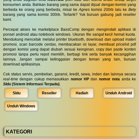
konsumen anda. Bahkan barang yang sama dapat dijual dengan komisi yang
berbeda ke orang yang berbeda, misal ke
Agnes
komisi 200rb lalu ke
Bety
barang yang sama komisi 300rb. Tertarik? Yuk buruan gabung jadi reseller
kami.
Percepat akses ke marketplace BassComp dengan menginstall aplikasi di
ponsel android atau notebook windows. Ukuran file sangat kecil hemat kuota.
Mendukung mencetak melalui printer bluetooth, download dan upload materi
promosi, scan barcode cerdas, membacakan isi layar, membuat pricelist pdf
dengan komisi yang dapat diubah sesuai keinginan, copy dan paste konten
promosi tanpa perlu repot memilih, berbagi link serta banyak kecanggihan
lainnya. Jangan sampai ketinggalan dengan teman yang lain, buruan
download aplikasinya.
Cek status servis, pembelian, garansi, kredit, sewa, inden dan lainnya secara
real-time
dengan cukup memasukkan
nomor HP
dan
nomor nota
anda ke
SIdu
(Sistem Informasi Terpadu)
.
SIdu
Reseller
Hadiah
Unduh Android
Unduh Windows
KATEGORI