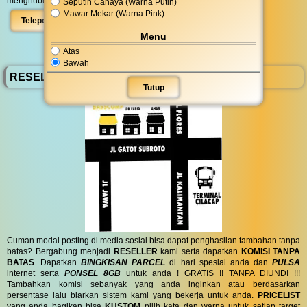
menghubungi kami di
08 5756 111 777
atau dengan klik :
Seputih Cahaya (Warna Putih)
Mawar Mekar (Warna Pink)
Telepon
WhatsApp
Peta
Menu
Atas
Bawah
RESELLER BassComp
Tutup
Cuman modal posting di media sosial bisa dapat penghasilan tambahan tanpa
batas? Bergabung menjadi
RESELLER
kami serta dapatkan
KOMISI TANPA
BATAS
. Dapatkan
BINGKISAN PARCEL
di hari spesial anda dan
PULSA
internet serta
PONSEL 8GB
untuk anda ! GRATIS !! TANPA DIUNDI !!!
Tambahkan komisi sebanyak yang anda inginkan atau berdasarkan
persentase lalu biarkan sistem kami yang bekerja untuk anda.
PRICELIST
yang anda bagikan bisa
KUSTOM
pilih kata dan warna untuk setiap target