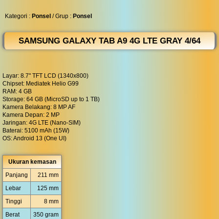
◀︎
...
Kategori :
Ponsel
/ Grup :
Ponsel
SAMSUNG GALAXY TAB A9 4G LTE GRAY 4/64
Layar: 8.7" TFT LCD (1340x800)
Chipset: Mediatek Helio G99
RAM: 4 GB
Storage: 64 GB (MicroSD up to 1 TB)
Kamera Belakang: 8 MP AF
Kamera Depan: 2 MP
Jaringan: 4G LTE (Nano-SIM)
Baterai: 5100 mAh (15W)
OS: Android 13 (One UI)
Ukuran kemasan
Panjang
211 mm
Lebar
125 mm
Tinggi
8 mm
Berat
350 gram