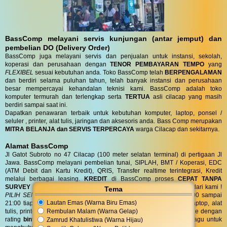
BassComp melayani servis kunjungan (antar jemput) dan
pembelian DO (Delivery Order)
BassComp juga melayani servis dan penjualan untuk instansi, sekolah,
koperasi dan perusahaan dengan
TENOR PEMBAYARAN TEMPO
yang
FLEXIBEL
sesuai kebutuhan anda. Toko BassComp telah
BERPENGALAMAN
dan berdiri selama puluhan tahun, telah banyak instansi dan perusahaan
besar mempercayai kehandalan teknisi kami. BassComp adalah toko
komputer termurah dan terlengkap serta
TERTUA
asli cilacap yang masih
berdiri sampai saat ini.
Dapatkan penawaran terbaik untuk kebutuhan komputer, laptop, ponsel /
seluler , printer, alat tulis, jaringan dan aksesoris anda. Bass Comp merupakan
MITRA BELANJA dan SERVIS TERPERCAYA
warga Cilacap dan sekitarnya.
Alamat BassComp
Jl Gatot Subroto no 47 Cilacap (100 meter selatan terminal) di pertigaan Jl
Jawa. BassComp melayani pembelian tunai, SIPLAH, BMT / Koperasi, EDC
(ATM Debit dan Kartu Kredit), QRIS, Transfer realtime terintegrasi, Kredit
melalui berbagai leasing.
KREDIT
di BassComp proses
CEPAT TANPA
SURVEY (RO)
ANTI RIBET !
Dapatkan
BONUS
aksesories spesial dari kami !
Tema
PILIH SENDIRI
Langsung tanpa diundi ! BassComp buka jam 08:00 sampai
Lautan Emas (Warna Biru Emas)
21:00 tiap hari. BassComp satu satunya toko komputer, ponsel, laptop, alat
Rembulan Malam (Warna Gelap)
tulis, printer, jaringan dan aksesoris yang paling favorit dicari google dengan
rating
bintang 4.6/5 dari 595 ulasan
untuk area Cilacap. Jangan ragu untuk
Zamrud Khatulistiwa (Warna Hijau)