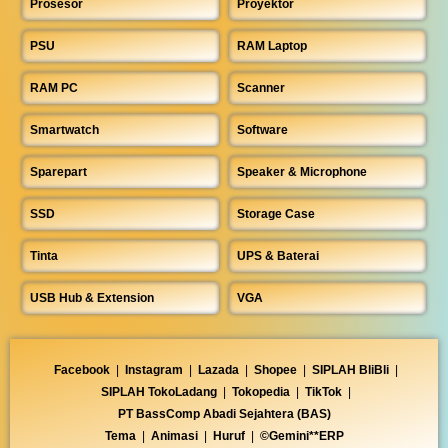
Prosesor
Proyektor
PSU
RAM Laptop
RAM PC
Scanner
Smartwatch
Software
Sparepart
Speaker & Microphone
SSD
Storage Case
Tinta
UPS & Baterai
USB Hub & Extension
VGA
Facebook
|
Instagram
|
Lazada
|
Shopee
|
SIPLAH BliBli
|
SIPLAH TokoLadang
|
Tokopedia
|
TikTok
|
PT BassComp Abadi Sejahtera (BAS)
Tema
|
Animasi
|
Huruf
|
©Gemini**ERP