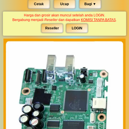
Cetak
Ucap
Bagi ▼︎
Harga dan grosir akan muncul setelah anda LOGIN.
Bergabung menjadi
Reseller
dan dapatkan
KOMISI TANPA BATAS
.
Reseller
LOGIN