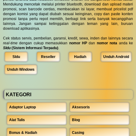
Mendukung mencetak melalui printer bluetooth, download dan upload materi
promosi, scan barcode cerdas, membacakan isi layar, membuat pricelist pdf
dengan komisi yang dapat diubah sesuai keinginan, copy dan paste konten
promosi tanpa perlu repot memilih, berbagi link serta banyak kecanggihan
lainnya. Jangan sampai ketinggalan dengan teman yang lain, buruan
download aplikasinya.
Cek status servis, pembelian, garansi, kredit, sewa, inden dan lainnya secara
real-time
dengan cukup memasukkan
nomor HP
dan
nomor nota
anda ke
SIdu
(Sistem Informasi Terpadu)
.
SIdu
Reseller
Hadiah
Unduh Android
Unduh Windows
KATEGORI
Adaptor Laptop
Aksesoris
Alat Tulis
Blog
Bonus & Hadiah
Casing