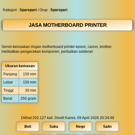
◀︎
...
Kategori :
Sparepart
/ Grup :
Sparepart
JASA MOTHERBOARD PRINTER
Servis kerusakan ringan motherboard printer epson, canon, brother.
melibatkan pengecekan komponen, perbaikan solderan
Ukuran kemasan
Panjang
150 mm
Lebar
150 mm
Tinggi
30 mm
Berat
250 gram
Dilihat 202.127 kali. Diedit Kamis, 09 April 2026 20:34:48
Beli
Suka
Nego
Salin