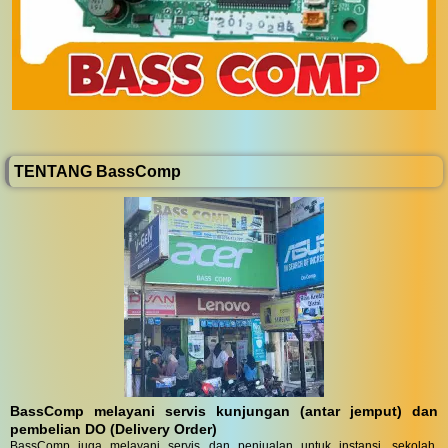
TENTANG BassComp
BassComp melayani servis kunjungan (antar jemput) dan
pembelian DO (Delivery Order)
BassComp juga melayani servis dan penjualan untuk instansi, sekolah,