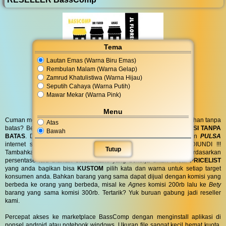
Tema
Lautan Emas (Warna Biru Emas)
Rembulan Malam (Warna Gelap)
Zamrud Khatulistiwa (Warna Hijau)
Seputih Cahaya (Warna Putih)
Mawar Mekar (Warna Pink)
Menu
Cuman modal posting di media sosial bisa dapat penghasilan tambahan tanpa
Atas
batas? Bergabung menjadi
RESELLER
kami serta dapatkan
KOMISI TANPA
Bawah
BATAS
. Dapatkan
BINGKISAN PARCEL
di hari spesial anda dan
PULSA
internet serta
PONSEL 8GB
untuk anda ! GRATIS !! TANPA DIUNDI !!!
Tutup
Tambahkan komisi sebanyak yang anda inginkan atau berdasarkan
persentase lalu biarkan sistem kami yang bekerja untuk anda.
PRICELIST
yang anda bagikan bisa
KUSTOM
pilih kata dan warna untuk setiap target
konsumen anda. Bahkan barang yang sama dapat dijual dengan komisi yang
berbeda ke orang yang berbeda, misal ke
Agnes
komisi 200rb lalu ke
Bety
barang yang sama komisi 300rb. Tertarik? Yuk buruan gabung jadi reseller
kami.
Percepat akses ke marketplace BassComp dengan menginstall aplikasi di
ponsel android atau notebook windows. Ukuran file sangat kecil hemat kuota.