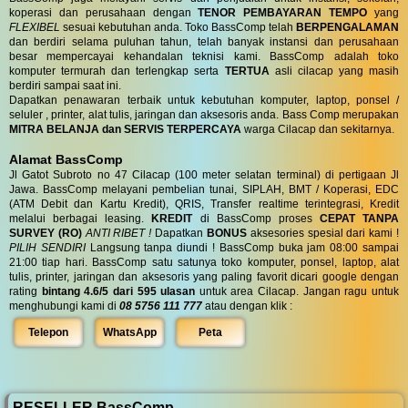
koperasi dan perusahaan dengan
TENOR PEMBAYARAN TEMPO
yang
FLEXIBEL
sesuai kebutuhan anda. Toko BassComp telah
BERPENGALAMAN
dan berdiri selama puluhan tahun, telah banyak instansi dan perusahaan
besar mempercayai kehandalan teknisi kami. BassComp adalah toko
komputer termurah dan terlengkap serta
TERTUA
asli cilacap yang masih
berdiri sampai saat ini.
Dapatkan penawaran terbaik untuk kebutuhan komputer, laptop, ponsel /
seluler , printer, alat tulis, jaringan dan aksesoris anda. Bass Comp merupakan
MITRA BELANJA dan SERVIS TERPERCAYA
warga Cilacap dan sekitarnya.
Alamat BassComp
Jl Gatot Subroto no 47 Cilacap (100 meter selatan terminal) di pertigaan Jl
Jawa. BassComp melayani pembelian tunai, SIPLAH, BMT / Koperasi, EDC
(ATM Debit dan Kartu Kredit), QRIS, Transfer realtime terintegrasi, Kredit
melalui berbagai leasing.
KREDIT
di BassComp proses
CEPAT TANPA
SURVEY (RO)
ANTI RIBET !
Dapatkan
BONUS
aksesories spesial dari kami !
PILIH SENDIRI
Langsung tanpa diundi ! BassComp buka jam 08:00 sampai
21:00 tiap hari. BassComp satu satunya toko komputer, ponsel, laptop, alat
tulis, printer, jaringan dan aksesoris yang paling favorit dicari google dengan
rating
bintang 4.6/5 dari 595 ulasan
untuk area Cilacap. Jangan ragu untuk
menghubungi kami di
08 5756 111 777
atau dengan klik :
Telepon
WhatsApp
Peta
RESELLER BassComp