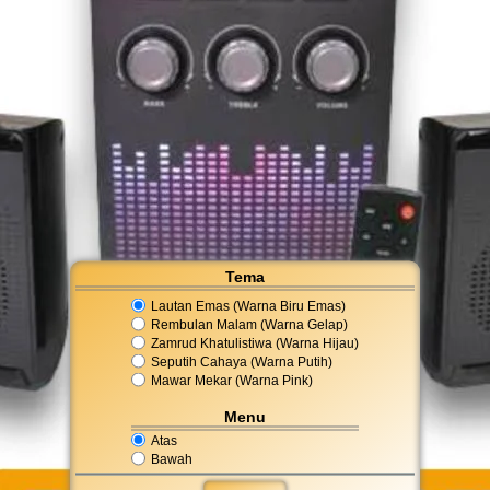
Tema
Lautan Emas (Warna Biru Emas)
Rembulan Malam (Warna Gelap)
Zamrud Khatulistiwa (Warna Hijau)
Seputih Cahaya (Warna Putih)
Mawar Mekar (Warna Pink)
Menu
Atas
Bawah