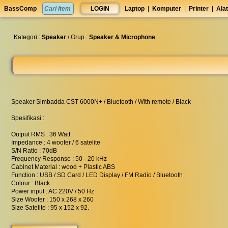
set
BassComp
LOGIN
Laptop
|
Komputer
|
Printer
|
Alat
anti
lelet
◀︎
Kategori :
Speaker
/ Grup :
Speaker & Microphone
Speaker Simbadda CST 6000N+ / Bluetooth / With remote / Black
Spesifikasi :
Output RMS : 36 Watt
Impedance : 4 woofer / 6 satelite
S/N Ratio : 70dB
Frequency Response : 50 - 20 kHz
Cabinet Material : wood + Plastic ABS
Function : USB / SD Card / LED Display / FM Radio / Bluetooth
Colour : Black
Power input : AC 220V / 50 Hz
Size Woofer : 150 x 268 x 260
Size Satelite : 95 x 152 x 92.