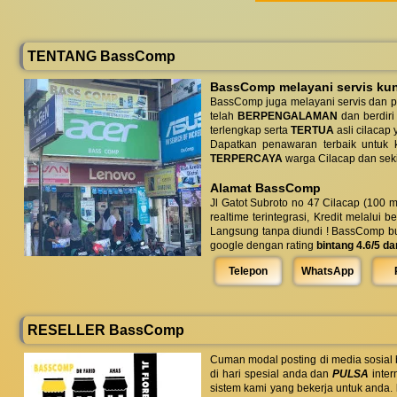
TENTANG BassComp
BassComp melayani servis kunj
BassComp juga melayani servis dan p
telah
BERPENGALAMAN
dan berdiri
terlengkap serta
TERTUA
asli cilacap 
Dapatkan penawaran terbaik untuk ke
TERPERCAYA
warga Cilacap dan seki
Alamat BassComp
Jl Gatot Subroto no 47 Cilacap (100 m
realtime terintegrasi, Kredit melalui 
Langsung tanpa diundi ! BassComp buka 
google dengan rating
bintang 4.6/5 da
Telepon
WhatsApp
RESELLER BassComp
Cuman modal posting di media sosial
di hari spesial anda dan
PULSA
inter
sistem kami yang bekerja untuk anda.