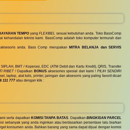
BAYARAN TEMPO
yang
FLEXIBEL
sesuai kebutuhan anda. Toko BassComp
ai kehandalan teknisi kami. BassComp adalah toko komputer termurah dan
 dan aksesoris anda. Bass Comp merupakan
MITRA BELANJA dan SERVIS
, SIPLAH, BMT / Koperasi, EDC (ATM Debit dan Kartu Kredit), QRIS, Transfer
I RIBET !
Dapatkan
BONUS
aksesories spesial dari kami !
PILIH SENDIRI
ptop, alat tulis, printer, jaringan dan aksesoris yang paling favorit dicari
6 111 777
atau dengan klik :
ami serta dapatkan
KOMISI TANPA BATAS
. Dapatkan
BINGKISAN PARCEL
si sebanyak yang anda inginkan atau berdasarkan persentase lalu biarkan
 target konsumen anda. Bahkan barang yang sama dapat dijual dengan komisi