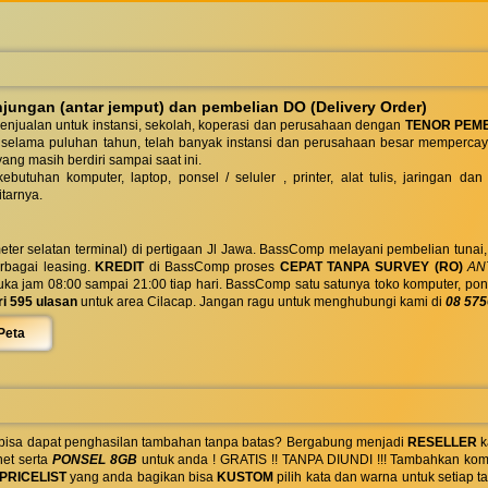
ungan (antar jemput) dan pembelian DO (Delivery Order)
enjualan untuk instansi, sekolah, koperasi dan perusahaan dengan
TENOR PEM
 selama puluhan tahun, telah banyak instansi dan perusahaan besar mempercay
yang masih berdiri sampai saat ini.
butuhan komputer, laptop, ponsel / seluler , printer, alat tulis, jaringan
tarnya.
eter selatan terminal) di pertigaan Jl Jawa. BassComp melayani pembelian tunai
berbagai leasing.
KREDIT
di BassComp proses
CEPAT TANPA SURVEY (RO)
ANT
jam 08:00 sampai 21:00 tiap hari. BassComp satu satunya toko komputer, ponsel, la
ri 595 ulasan
untuk area Cilacap. Jangan ragu untuk menghubungi kami di
08 575
Peta
 bisa dapat penghasilan tambahan tanpa batas? Bergabung menjadi
RESELLER
k
net serta
PONSEL 8GB
untuk anda ! GRATIS !! TANPA DIUNDI !!! Tambahkan komi
PRICELIST
yang anda bagikan bisa
KUSTOM
pilih kata dan warna untuk setiap