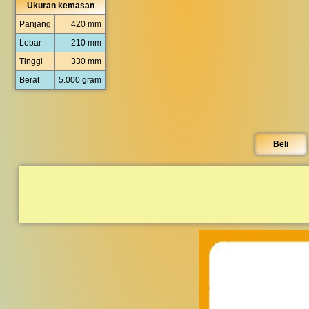
Ukuran kemasan
Panjang
420 mm
Lebar
210 mm
Tinggi
330 mm
Berat
5.000 gram
Beli